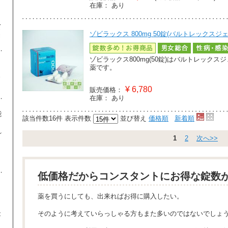
、
在庫：
あり
り
て
ゾビラックス 800mg 50錠(バルトレックスジ
き
ゾビラックス800mg(50錠)はバルトレック
薬です。
ま
¥
6,780
販売価格：
在庫：
あり
能
該当件数16件
表示件数
並び替え
価格順
新着順
れ
1
2
次へ>>
。
、
低価格だからコンスタントにお得な錠数
薬を買うにしても、出来ればお得に購入したい。
能
そのように考えていらっしゃる方もまた多いのではないでしょ