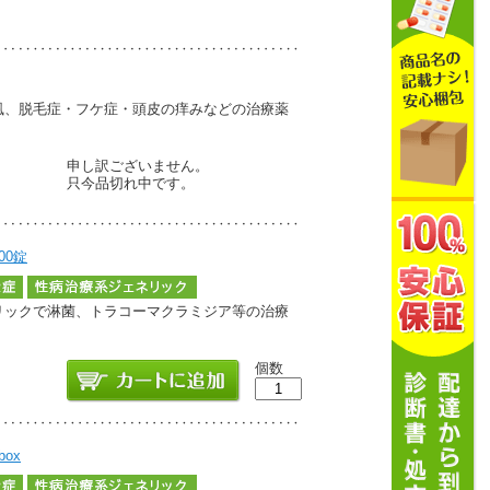
癜風、脱毛症・フケ症・頭皮の痒みなどの治療薬
申し訳ございません。
只今品切れ中です。
00錠
ェネリックで淋菌、トラコーマクラミジア等の治療
個数
ox