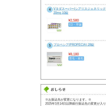
ビル 200mg 100錠
Vタダスーパー(シアリスジェネリック
4
20mg 10錠
¥5,800
¥2,580
性病・感染症
ED・早漏
ピシリンジェネリック 100錠
プロペシア(PROPECIA) 28錠
5
¥3,780
¥8,180
性病・感染症
育毛・発毛
※お振込先が変更になります。※
2025年3月14日以降銀行振込先の変更が入り