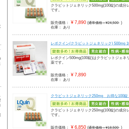
クラビットジェネリック500mg(100錠)の
です。
¥
7,890
販売価格：
(
)
通常価格：¥24,500
収
在庫：
あり
ま
レボクイン(クラビットジェネリック) 500mg 1
し
レボクイン500mg(100錠)はクラビットジ
の
薬です。
た
】
¥
7,890
販売価格：
在庫：
あり
ス
クラビットジェネリック250mg お得な100錠 1
便
お
クラビットジェネリック250mg(100錠)の
ほ
です。
¥
6,850
販売価格：
(
)
通常価格：¥18,500