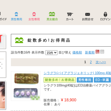
錠数多め!お得商品
該当件数16件
表示件数
並び替え
価格順
新着順
1
2
次へ>>
す。
す。
シラグラ(バイアグラジェネリック) 100mg 40
シラグラ100mg(40錠)はED治療薬バイア
です。
¥
18,900
販売価格：
在庫：
あり