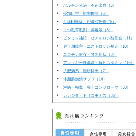
ホルモン分泌・不正出血（5）
受精阻害・排卵抑制（5）
月経困難症・PMDD改善（5）
まつ毛育毛剤・美容液（3）
ビタミン補給・ヒアルロン酸配合（11）
更年期障害・エストロゲン補充（10）
ニコチン依存・禁断症状（3）
アレルギー性鼻炎・抗ヒスタミン（16）
抗肥満薬・脂肪排出（7）
体脂肪燃焼サプリ（14）
淋病・梅毒・尖圭コンジローマ（50）
カンジタ・トリコモナス（36）