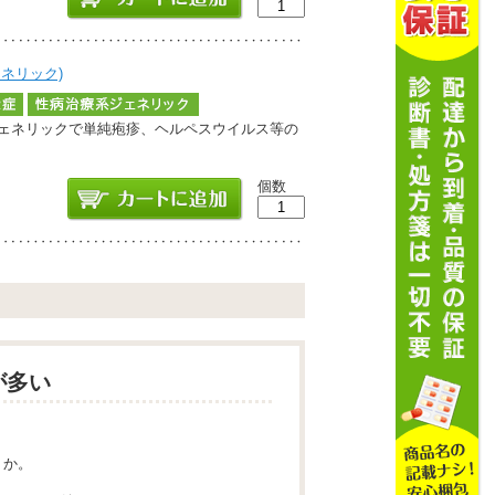
ェネリック)
スジェネリックで単純疱疹、ヘルペスウイルス等の
個数
が多い
うか。