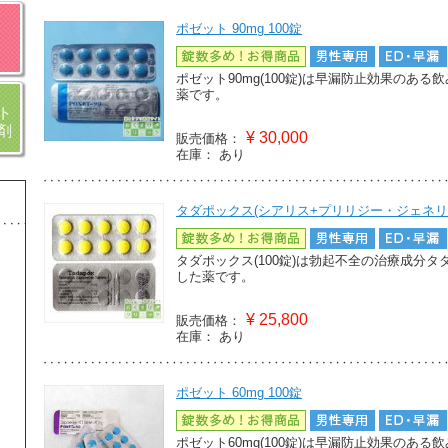
ポゼット 90mg 100錠
ポゼット90mg(100錠)は早漏防止効果のあ
薬です。
ト
剤
¥
30,000
販売価格：
在庫：
あり
タダポックス(シアリス+プリリジー・ジェネリック
タダポックス(100錠)は勃起不全の治療成分
した薬です。
¥
25,800
販売価格：
在庫：
あり
ポゼット 60mg 100錠
ポゼット60mg(100錠)は早漏防止効果のあ