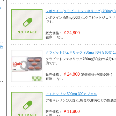
g
アイピル 1.5mg 1錠
1
レボクイン(クラビットジェネリック) 750mg 6
¥1,980
レボクイン750mg(60錠)はクラビットジェ
です。
避妊・ピル
¥
24,800
販売価格：
在庫：
なし
RA
ルミガン(LUMIGAN) 3ml 0.01%
2
クラビットジェネリック 750mg お得な60錠 1b
¥2,980
クラビットジェネリック750mg(60錠)の成
美容・スキンケア
薬です。
¥
24,800
販売価格：
(
)
通常価格：¥33,600
在庫：
なし
ジネット35(GINETTE-35) 21錠
3
アモキシリン 500mg 300カプセル
¥2,370
アモキシリン(300錠)は梅毒や淋病などの性
避妊・ピル
¥
11,800
販売価格：
在庫：
なし