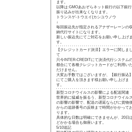
ます。
以降は:GMOあおぞらネット銀行の以下銀行
振り込みが出来なくなります。
トランスゲ-トウエイ(カシユウノウ
↓
毎回振込先が指定されるアナザーレーンの
納代行サイトになります。
新しい振込先にてご対応をお願い申し上げ
す。
【クレジットカード決済】エラーに関しま
て
只今INTER-CREDITにて決済代行システム
都合にて各種クレジットカードがご利用い
だけません。
大変お手数ではございますが、【銀行振込
にてご購入を頂きます様お願い申し上げま
す。
新型コロナウイルスの影響による配送関連
世界的に猛威を振るう、新型コロナウイル
の影響の影響で、配送の遅延ならびに貨物
からの追跡番号の反映まで時間がかかって
ります。
具体的な日数は明確にできませんが、20日
どかかる場合も御座います。
5/10追記