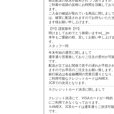
順次配送の状況が緩和されつつありますが
ご到着や追跡の反映にお時間を頂戴してお
ます。
ご入金の確認が取れている商品に関しまし
は、確実に配送されますのでお待ちいただ
ます様お願い申し上げます。
【!!!】謹賀新年【!!!】
明けましておめでとう御座いますm(__)m
本年もご愛顧の程、宜しくお願い申し上げ
す。
スタッフ一同
年末年始の運営に関しまして
通常通り営業致しておりご注文の受付が可
です。
配送が立て込む関係で若干の遅れが予想さ
ますのでお早目のご注文をお願い致します
銀行振込は各金融機関の営業日通りとなり
ご利用可能なクレジットカードはAMEX、
JCBでの決済となります。
※クレジットカード決済に関しまして
クレジット決済にて、VISAカードが一時的
にご利用できなくなっております。
※AMEX、JCBカードは通常通りご決済可
です。