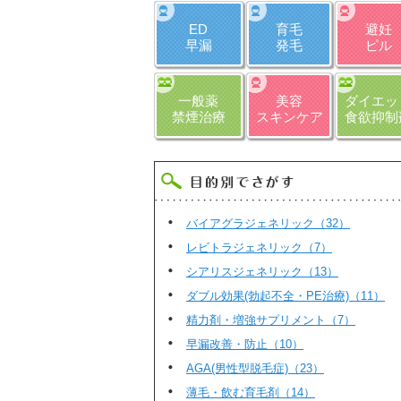
ED
育毛
避妊
早漏
発毛
ピル
一般薬
美容
ダイエッ
禁煙治療
スキンケア
食欲抑制
バイアグラジェネリック（32）
レビトラジェネリック（7）
シアリスジェネリック（13）
ダブル効果(勃起不全・PE治療)（11）
精力剤・増強サプリメント（7）
早漏改善・防止（10）
AGA(男性型脱毛症)（23）
薄毛・飲む育毛剤（14）