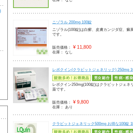
)
コスメライトクリーム(COSMELITE
4
CREAM) 15gm
ニゾラル 200mg 100錠
¥2,180
ニゾラル(100錠)は白癬、皮膚カンジダ症、
美容・スキンケア
です。
¥
11,800
販売価格：
在庫：
なし
マルチビタミン 100mg 30カプセル
5
¥3,100
レボクイン(クラビットジェネリック) 250mg 1
美容・スキンケア
レボクイン250mg(100錠)はクラビットジ
薬です。
¥
9,800
販売価格：
在庫：
あり
クラビットジェネリック500mg お得な100錠 1b