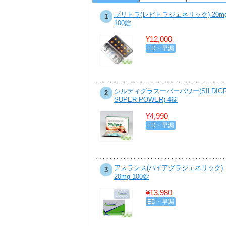
ビットジェネリック500mg お得な
ブリトラ(レビトラジェネリック) 20m
1
錠 1box
100錠
¥7,890
¥12,000
性病・感染症
ED・早漏
ビカル(ゼニカルジェネリック)
シルディグラスーパーパワー(SILDIG
2
0mg 90カプセル
SUPER POWER) 4錠
¥8,400
¥4,990
ダイエット・食欲抑制
ED・早漏
ンザイムQ10 50mg 10カプセル
アスランス(バイアグラジェネリック)
3
20mg 100錠
¥2,350
¥13,980
ダイエット・食欲抑制
ED・早漏