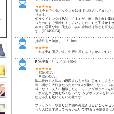
★★★★★
能
実は今までタダポックスを10錠ずつ購入してました
ります。
使うタイミングは熟知してますが、無い物を飲む事は
絡
来たのにすぐ射精してしまいました。もう手放せませ
本当に必要な時に使えないあの虚無感は何とも言え
す。(2014/02/04)
持続性も文句無し!! / ken
★★★★
これは安心商品です。中折れ等もありませんでした。とても
ED&早漏 / よくばり40代
★★★★★
「EDの悩み」
「早漏の悩み」
悩み続けると悩みの原因すらも自然に思えてしまう
若い頃から大好きだったセッ○スが嫌いになっている
様になり、友人に相談したところ、タダポックスを
これがあれば何も怖くないです!タダポックスを持っ
なる不安も無いくらいの量です!
プレッシャーや焦りは早漏を悪化させるどころかセ
った人に是非試してもらいたいです!もう手放せませんよ。(2