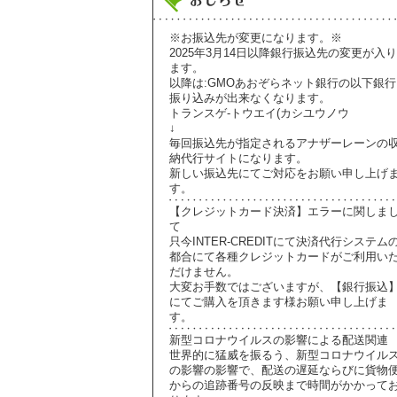
※お振込先が変更になります。※
2025年3月14日以降銀行振込先の変更が入り
ます。
以降は:GMOあおぞらネット銀行の以下銀行
振り込みが出来なくなります。
トランスゲ-トウエイ(カシユウノウ
↓
毎回振込先が指定されるアナザーレーンの
納代行サイトになります。
新しい振込先にてご対応をお願い申し上げ
す。
【クレジットカード決済】エラーに関しま
て
只今INTER-CREDITにて決済代行システム
都合にて各種クレジットカードがご利用い
だけません。
大変お手数ではございますが、【銀行振込
にてご購入を頂きます様お願い申し上げま
す。
新型コロナウイルスの影響による配送関連
世界的に猛威を振るう、新型コロナウイル
の影響の影響で、配送の遅延ならびに貨物
からの追跡番号の反映まで時間がかかって