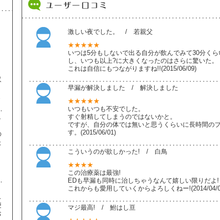
激しい夜でした。 / 若親父
★★★★★
いつは5分もしないで出る自分が飲んでみて30分く
し、いつも以上?に大きくなったのはさらに驚いた。
これは自信にもつながりますね!!(2015/06/09)
収
早漏が解決しました / 解決しました
ま
★★★★★
いつもいつも不安でした。
すぐ射精してしまうのではないかと。
し
ですが、自分の体では無いと思うくらいに長時間の
す。(2015/06/01)
の
た
こういうのが欲しかった! / 白鳥
】
★★★★
この治療薬は最強!
EDも早漏も同時に治しちゃうなんて嬉しい限りだよ!
これからも愛用していくからよろしくねー!(2014/04/0
ス
便
マジ最高! / 鮒はし亘
お