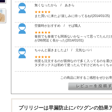
無くなったから / あきら
★★★★★
また買いに来たよ!楽しみに待ってるね!(2014/01/25)
空腹時がおすすめ / そば職人
★★★★★
食前でも食後でも関係ないかな～って思ってたんだ
が2時間近く長かった(2014/01/01)
ちゃんと届きましたよ! / 元気なパパ
★★★★★
何度も注文するのが面倒なので多く入ってるのを選び
タダポックスは初めて使ったんですけどめちゃくちゃ凄いんで
この商品に対するご感想をぜひお
プリリジーは早漏防止にバツグンの効果ア