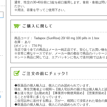
通常、性交の30-40分前に1錠を経口服用します。食前・食後は問
ださい。
※用法、容量を守ってご使用下さい。
アイピル 1.5mg 1錠
1
¥1,980
避妊・ピル
商品コード：
Tadapox (SunRise) 20/ 60 mg 100 pills in 1 box
在庫：
あり
(ポイント：
774
Pt)
当店で扱う全ての商品はメーカー純正品です。安心してお買い物
※非常に稀なケースですが、メーカー側の都合で商品のパッケー
※シート商品に関しては、エアパッキンに包んで送付(箱ではあり
ルミガン(LUMIGAN) 3ml 0.01%
2
¥2,980
美容・スキンケア
◆医薬品の個人輸入は、個人にのみ認められています。
現在、厚生労働省より税関へ【個人宅以外の届け先は個人輸入と
◆お送り先が【お勤め先】【事業所や郵便局留め】【営業所留め
g
ジネット35(GINETTE-35) 21錠
ることが非常に多くなっています。
3
ご自宅以外に送付する際は、万が一、税関にて没収された場合の
◆医薬品の個人輸入は、個人にのみ認められています。
¥2,370