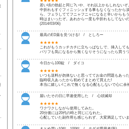
★★★★★
若い頃の勃起と同じ?いや、それ以上かもしれないぞ
ほ
中折れもすぐフィニッシュする事もなくなったから
ら、フェラしててフニャフニャになると辛いからも
時はまいったぞ。あれから一度も中折れもしてないの
、
(2014/03/06)
り
最高のED薬を見つける! / としろー
て
き
★★★★★
これがもうカッチカチに立ちっぱなしで、挿入しても
バリフも気になるから無くなりそうになったら買うつもりだよ
ま
今日から100錠 / ダイコ
★★★★★
いつも送料が勿体ないと思っててお金の問題もあっ
臨時収入あったから初めてまとめて買えた!
能
本当に嬉しい!これで無くなる心配もしないで心に余裕が出来た
れ
届いたその日に早速使用した / 心頭滅却
。
★★★★★
、
ワクワクしながら使用してみた。
20分後には20代の時と同じになれた。
心配していた副作用も感じられず、大変満足しています。(2
まとめ買い10錠→100錠 / タダポ愛用者(新)