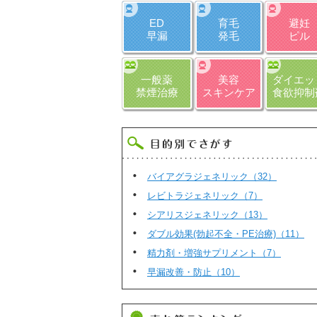
ED
育毛
避妊
早漏
発毛
ピル
一般薬
美容
ダイエッ
禁煙治療
スキンケア
食欲抑制
バイアグラジェネリック（32）
レビトラジェネリック（7）
シアリスジェネリック（13）
ダブル効果(勃起不全・PE治療)（11）
精力剤・増強サプリメント（7）
早漏改善・防止（10）