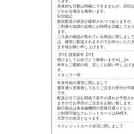
ります。
具体的な日数は明確にできませんが、20日
どかかる場合も御座います。
5/10追記
順次配送の状況が緩和されつつありますが
ご到着や追跡の反映にお時間を頂戴してお
ます。
ご入金の確認が取れている商品に関しまし
は、確実に配送されますのでお待ちいただ
ます様お願い申し上げます。
【!!!】謹賀新年【!!!】
明けましておめでとう御座いますm(__)m
本年もご愛顧の程、宜しくお願い申し上げ
す。
スタッフ一同
年末年始の運営に関しまして
通常通り営業致しておりご注文の受付が可
です。
配送が立て込む関係で若干の遅れが予想さ
ますのでお早目のご注文をお願い致します
銀行振込は各金融機関の営業日通りとなり
ご利用可能なクレジットカードはAMEX、
JCBでの決済となります。
※クレジットカード決済に関しまして