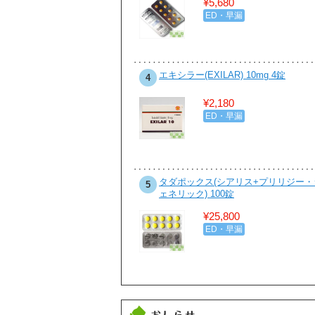
¥5,680
ダイエット・食欲抑制
ED・早漏
ビル 200mg 100錠
エキシラー(EXILAR) 10mg 4錠
4
¥5,800
¥2,180
性病・感染症
ED・早漏
ピシリンジェネリック 100錠
タダポックス(シアリス+プリリジー・
5
ェネリック) 100錠
¥3,780
¥25,800
性病・感染症
ED・早漏