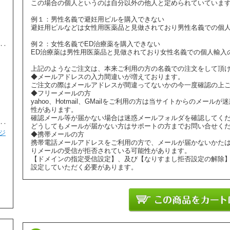
この場合の個人というのは自分以外の他人と定められていていま
避妊・ピル
例１：男性名義で避妊用ピルを購入できない
避妊用ピルなどは女性用医薬品と見做されており男性名義での個
例２：女性名義でED治療薬を購入できない
ED治療薬は男性用医薬品と見做されており女性名義での個人輸入
コスメライトクリーム(COSMELITE
4
CREAM) 15gm
上記のようなご注文は、本来ご利用の方の名義での注文をして頂
◆メールアドレスの入力間違いが増えております。
¥2,180
ご注文の際はメールアドレスが間違ってないかの今一度確認の上
美容・スキンケア
◆フリーメールの方
yahoo、Hotmail、GMailをご利用の方は当サイトからのメ
性があります。
確認メール等が届かない場合は迷惑メールフォルダを確認してく
どうしてもメールが届かない方はサポートの方までお問い合せく
ジ
マルチビタミン 100mg 30カプセル
◆携帯メールの方
5
携帯電話メールアドレスをご利用の方で、メールが届かないかた
りメールの受信が拒否されている可能性があります。
¥3,100
【ドメインの指定受信設定】、及び【なりすまし拒否設定の解除
美容・スキンケア
設定していただく必要があります。