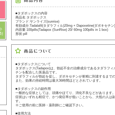
■タダポックスの内容
商品名:タダポックス
ブランド:サンライズ(sunrise)
有効成分:Tadalafil(タダラフィル)20mg + Dapoxetine(ダポキセチン)
ト
内容量:100pills(Tadapox (SunRise) 20/ 60mg 100pills in 1 box)
剤
形状:pill
■タダポックスについて
タダポックス(Tadapox)は、勃起不全の治療成分であるタダラ
チンを配合した医薬品です。
タダラフィルが勃起を促し、ダポキセチンが射精に到達するまで
また、効果の持続時間は最大36時間ほどとされています。
■タダポックスの副作用
一般的な症状としては、頭痛やほてり、消化不良などがあります
症状はいずれも軽症で、かつ発症率が低いことから、大抵の人は
す。
※ご使用の前に医師・薬剤師にご確認下さい。
■使用方法