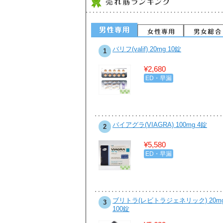
ビットジェネリック500mg お得な
バリフ(valif) 20mg 10錠
1
錠 1box
¥2,680
¥7,890
ED・早漏
性病・感染症
ビカル(ゼニカルジェネリック)
バイアグラ(VIAGRA) 100mg 4錠
2
0mg 90カプセル
¥5,580
¥8,400
ED・早漏
ダイエット・食欲抑制
ンザイムQ10 50mg 10カプセル
ブリトラ(レビトラジェネリック) 20m
3
100錠
¥2,350