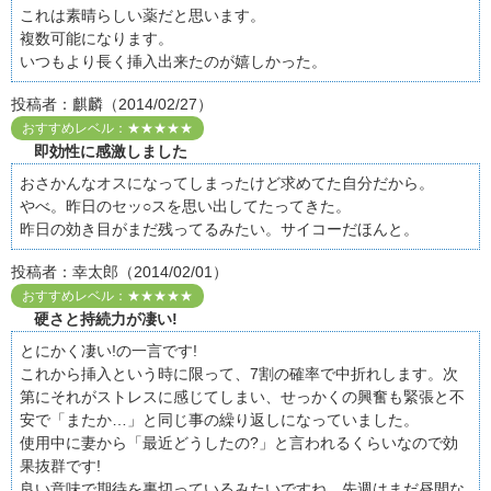
これは素晴らしい薬だと思います。
複数可能になります。
いつもより長く挿入出来たのが嬉しかった。
投稿者：麒麟（2014/02/27）
おすすめレベル：★★★★★
即効性に感激しました
おさかんなオスになってしまったけど求めてた自分だから。
やべ。昨日のセッ○スを思い出してたってきた。
昨日の効き目がまだ残ってるみたい。サイコーだほんと。
投稿者：幸太郎（2014/02/01）
おすすめレベル：★★★★★
硬さと持続力が凄い!
とにかく凄い!の一言です!
これから挿入という時に限って、7割の確率で中折れします。次
第にそれがストレスに感じてしまい、せっかくの興奮も緊張と不
安で「またか…」と同じ事の繰り返しになっていました。
使用中に妻から「最近どうしたの?」と言われるくらいなので効
果抜群です!
良い意味で期待を裏切っているみたいですね。先週はまだ昼間な