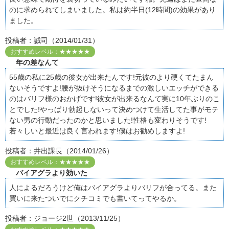
のに求められてしまいました。私は約半日(12時間)の効果があり
ました。
投稿者：誠司（2014/01/31）
おすすめレベル：★★★★★
年の差なんて
55歳の私に25歳の彼女が出来たんです!元彼のより硬くてたまん
ないそうですよ!腰が抜けそうになるまでの激しいエッチができる
のはバリフ様のおかげです!彼女が出来るなんて実に10年ぶりのこ
とでした!やっぱり勃起しないって決めつけて生活してた事がモテ
ない男の行動だったのかと思いました!性格も変わりそうです!
若々しいと最近は良く言われます!僕はお勧めしますよ!
投稿者：井出課長（2014/01/26）
おすすめレベル：★★★★★
バイアグラより効いた
人によるだろうけど俺はバイアグラよりバリフが合ってる。また
買いに来たついでにクチコミでも書いてってやるか。
投稿者：ジョージ2世（2013/11/25）