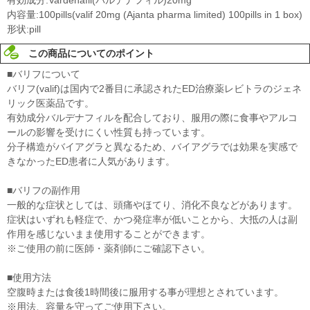
内容量:100pills(valif 20mg (Ajanta pharma limited) 100pills in 1 box)
形状:pill
この商品についてのポイント
■バリフについて
バリフ(valif)は国内で2番目に承認されたED治療薬レビトラのジェネ
リック医薬品です。
有効成分バルデナフィルを配合しており、服用の際に食事やアルコ
ールの影響を受けにくい性質も持っています。
分子構造がバイアグラと異なるため、バイアグラでは効果を実感で
きなかったED患者に人気があります。
■バリフの副作用
一般的な症状としては、頭痛やほてり、消化不良などがあります。
症状はいずれも軽症で、かつ発症率が低いことから、大抵の人は副
作用を感じないまま使用することができます。
※ご使用の前に医師・薬剤師にご確認下さい。
■使用方法
空腹時または食後1時間後に服用する事が理想とされています。
※用法、容量を守ってご使用下さい。