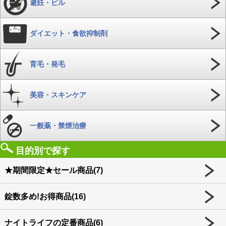
避妊・ピル
ダイエット・食欲抑制剤
育毛・発毛
美容・スキンケア
一般薬・禁煙治療
目的別で探す
★期間限定★セール商品(7)
錠数多め!お得商品(16)
ナイトライフの定番商品(6)