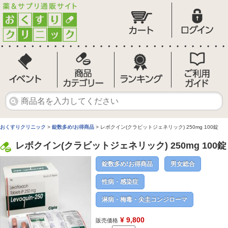
おくすりクリニック
>
錠数多め!お得商品
> レボクイン(クラビットジェネリック) 250mg 100錠
レボクイン(クラビットジェネリック) 250mg 100錠
錠数多め!お得商品
男女総合
性病・感染症
淋病・梅毒・尖圭コンジローマ
¥ 9,800
販売価格