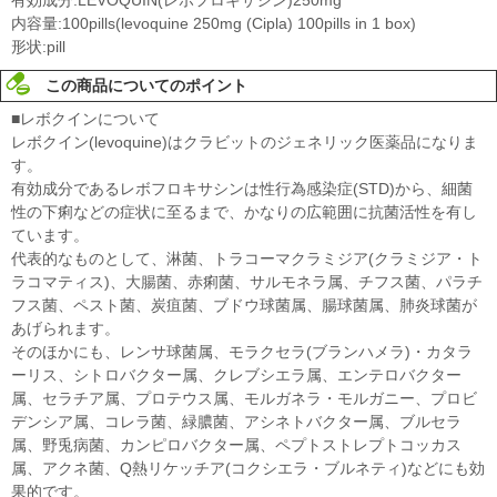
内容量:100pills(levoquine 250mg (Cipla) 100pills in 1 box)
形状:pill
この商品についてのポイント
■レボクインについて
レボクイン(levoquine)はクラビットのジェネリック医薬品になりま
す。
有効成分であるレボフロキサシンは性行為感染症(STD)から、細菌
性の下痢などの症状に至るまで、かなりの広範囲に抗菌活性を有し
ています。
代表的なものとして、淋菌、トラコーマクラミジア(クラミジア・ト
ラコマティス)、大腸菌、赤痢菌、サルモネラ属、チフス菌、パラチ
フス菌、ペスト菌、炭疽菌、ブドウ球菌属、腸球菌属、肺炎球菌が
あげられます。
そのほかにも、レンサ球菌属、モラクセラ(ブランハメラ)・カタラ
ーリス、シトロバクター属、クレブシエラ属、エンテロバクター
属、セラチア属、プロテウス属、モルガネラ・モルガニー、プロビ
デンシア属、コレラ菌、緑膿菌、アシネトバクター属、ブルセラ
属、野兎病菌、カンピロバクター属、ペプトストレプトコッカス
属、アクネ菌、Q熱リケッチア(コクシエラ・ブルネティ)などにも効
果的です。