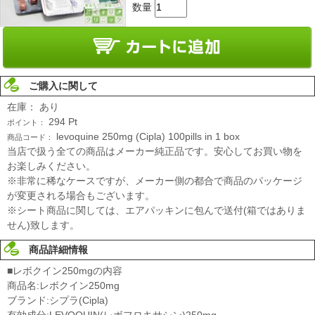
数量
ご購入に関して
在庫：
あり
294
Pt
ポイント：
levoquine 250mg (Cipla) 100pills in 1 box
商品コード：
当店で扱う全ての商品はメーカー純正品です。安心してお買い物を
お楽しみください。
※非常に稀なケースですが、メーカー側の都合で商品のパッケージ
が変更される場合もございます。
※シート商品に関しては、エアパッキンに包んで送付(箱ではありま
せん)致します。
商品詳細情報
■レボクイン250mgの内容
商品名:レボクイン250mg
ブランド:シプラ(Cipla)
有効成分:LEVOQUIN(レボフロキサシン)250mg