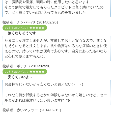
は、膀胱炎や歯痛、頭痛の時に使用したいと思います。
今まで病院で処方してもらったクラビットは良く効いていたの
で、安く買えていっぱい入ってるものを買いました
投稿者：ナンバー78（2014/02/20）
おすすめレベル：★★★★★
無くなりそうです
たまにしか注文しませんが、常備しておくと安心なので、無くな
りそうになると注文します。抗生物質はいろんな症状のときに使
えるので、持っていれば便利で安心です。自分にあったものなら
安心して使えますもんね。
投稿者：ポテチ（2014/02/20）
おすすめレベル：★★★★★
安くていいよ～
お金持ちじゃないから安くないと買えない(・_・)
これなら何か我慢するとかの値段じゃないから嬉しいけど、セー
ルとかあれば絶対いっぱい買います(^_^)/
投稿者：赤いマフラー（2014/02/19）