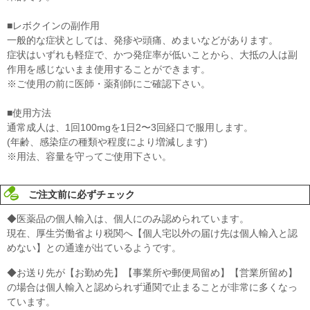
■レボクインの副作用
一般的な症状としては、発疹や頭痛、めまいなどがあります。
症状はいずれも軽症で、かつ発症率が低いことから、大抵の人は副
作用を感じないまま使用することができます。
※ご使用の前に医師・薬剤師にご確認下さい。
■使用方法
通常成人は、1回100mgを1日2〜3回経口で服用します。
(年齢、感染症の種類や程度により増減します)
※用法、容量を守ってご使用下さい。
ご注文前に必ずチェック
◆医薬品の個人輸入は、個人にのみ認められています。
現在、厚生労働省より税関へ【個人宅以外の届け先は個人輸入と認
めない】との通達が出ているようです。
◆お送り先が【お勤め先】【事業所や郵便局留め】【営業所留め】
の場合は個人輸入と認められず通関で止まることが非常に多くなっ
ています。