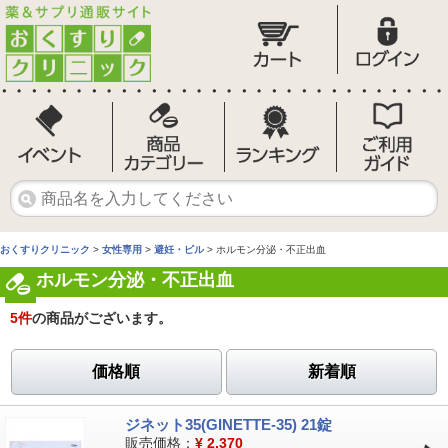
おくすりクリニック
>
女性専用
>
避妊・ピル
> ホルモン分泌・不正出血
ホルモン分泌・不正出血
5
件
の商品がございます。
価格順
新着順
ジネット35(GINETTE-35) 21錠
販売価格：
¥
2,370