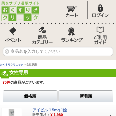
おくすりクリニック
> 女性専用
女性専用
75
件
の商品がございます。
価格順
新着順
アイピル 1.5mg 1錠
販売価格：
¥
1,980