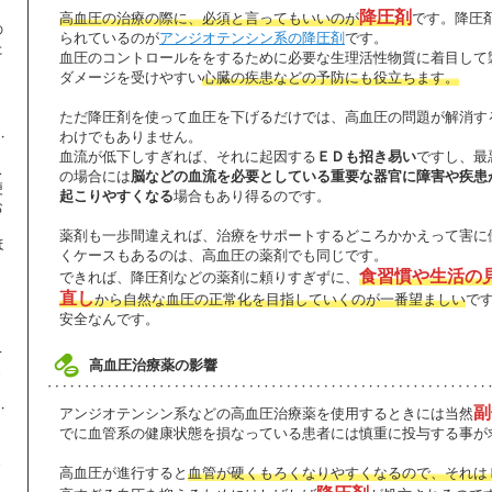
降圧剤
高血圧の治療の際に、必須と言ってもいいのが
です。降圧
の
られているのが
アンジオテンシン系の降圧剤
です。
た
血圧のコントロールををするために必要な生理活性物質に着目して
ダメージを受けやすい
心臓の疾患などの予防にも役立ちます。
】
ただ降圧剤を使って血圧を下げるだけでは、高血圧の問題が解消す
わけでもありません。
血流が低下しすぎれば、それに起因する
ＥＤも招き易い
ですし、最
ス
の場合には
脳などの血流を必要としている重要な器官に障害や疾患
便
起こりやすくなる
場合もあり得るのです。
お
薬剤も一歩間違えれば、治療をサポートするどころかかえって害に
ほ
くケースもあるのは、高血圧の薬剤でも同じです。
食習慣や生活の
できれば、降圧剤などの薬剤に頼りすぎずに、
直し
から自然な血圧の正常化を目指していくのが一番望ましい
で
、
り
安全なんです。
て
高血圧治療薬の影響
き
副
アンジオテンシン系などの高血圧治療薬を使用するときには当然
でに血管系の健康状態を損なっている患者には慎重に投与する事が
ま
高血圧が進行すると
血管が硬くもろくなりやすくなるので、それは