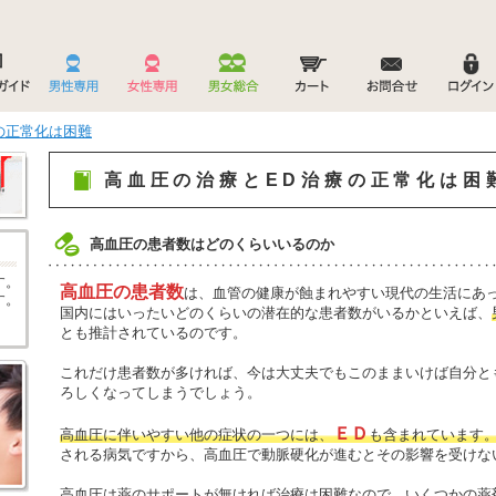
の正常化は困難
高血圧の治療とED治療の正常化は困
高血圧の患者数はどのくらいいるのか
す。
高血圧の患者数
は、血管の健康が蝕まれやすい現代の生活にあ
す。
国内にはいったいどのくらいの潜在的な患者数がいるかといえば、
とも推計されているのです。
これだけ患者数が多ければ、今は大丈夫でもこのままいけば自分と
ろしくなってしまうでしょう。
ＥＤ
高血圧に伴いやすい他の症状の一つには、
も含まれています
される病気ですから、高血圧で動脈硬化が進むとその影響を受けな
高血圧は薬のサポートが無ければ治療は困難なので、いくつかの薬