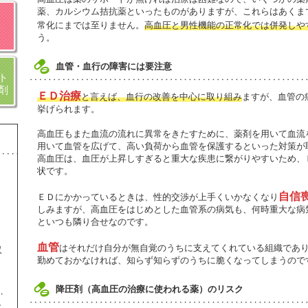
薬、カルシウム拮抗薬といったものがありますが、これらはあくま
常化にまでは至りません。
高血圧と男性機能の正常化では併発しや
う。
血管・血行の障害には要注意
ト
剤
ＥＤ治療
と言えば、血行の改善を中心に取り組み
ますが、血管の
挙げられます。
高血圧もまた血流の流れに異常をきたすために、薬剤を用いて血流
用いて血管を広げて、高い負荷から血管を保護するといった対策が
高血圧は、血圧が上昇しすぎると重大な疾患に繋がりやすいため、
状です。
自信
ＥＤにかかっているときは、性的交渉が上手くいかなくなり
しみますが、高血圧をはじめとした血管系の病気も、何時重大な病
といつも隣り合せなのです。
血管
はそれだけ自分が無自覚のうちに支えてくれている組織であ
収
勤めておかなければ、知らず知らずのうちに脆くなってしまうので
ま
降圧剤（高血圧の治療に使われる薬）のリスク
し