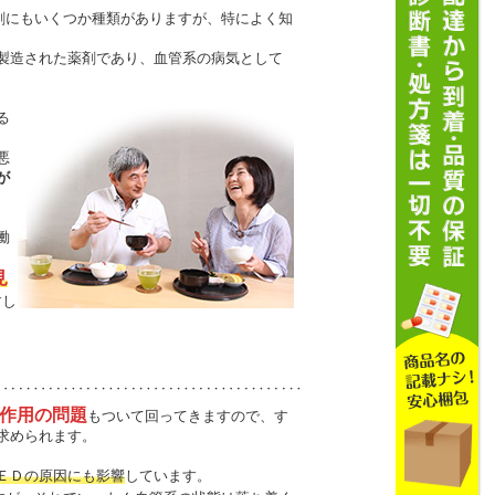
剤にもいくつか種類がありますが、特によく知
製造された薬剤であり、血管系の病気として
る
悪
が
働
見
すし
作用の問題
もついて回ってきますので、す
求められます。
ＥＤの原因にも影響
しています。