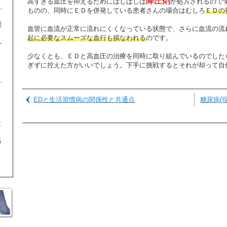
降圧剤
高すぎる血圧を抑えるためにはしばしば
が処方されるので
ものの、同時にＥＤを併発している患者さんの場合はむしろ
ＥＤの
能
血管に血流が正常に流れにくくなっている状態で、さらに血流の流
起に必要なスムーズな血行も損なわれる
のです。
れ
。
少なくとも、ＥＤと高血圧の治療を同時に取り組んでいるのでした
、
ぎずに控えた方がいいでしょう。下手に挑戦するとそれが却って自
EDと生活習慣病の関係性と共通点
糖尿病(
能
絡