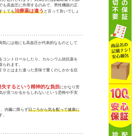
でも高血圧に作用するのみで、男性機能の正
治療薬は違う
すくても
と言って良いでしょ
病気には他にも高血圧が代表的なものとして
をコントロールしたり、カルシウム拮抗薬を
取られます。
ＥＤとはまた違った意味で重くのしかかる症
喪失するという精神的な負担
にかなり苦
気が見つかるかもしれないという恐怖や不安
り、内臓に限らず
日ごろから気を配って健康に
す。