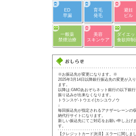
ED
育毛
避妊
早漏
発毛
ピル
一般薬
美容
ダイエッ
禁煙治療
スキンケア
食欲抑制
※お振込先が変更になります。※
2025年3月14日以降銀行振込先の変更が入り
ます。
以降は:GMOあおぞらネット銀行の以下銀行
振り込みが出来なくなります。
トランスゲ-トウエイ(カシユウノウ
↓
毎回振込先が指定されるアナザーレーンの
納代行サイトになります。
新しい振込先にてご対応をお願い申し上げ
す。
【クレジットカード決済】エラーに関しま