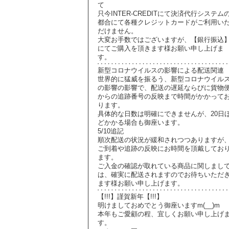
て
只今INTER-CREDITにて決済代行システム
都合にて各種クレジットカードがご利用い
だけません。
大変お手数ではございますが、【銀行振込
にてご購入を頂きます様お願い申し上げま
す。
新型コロナウイルスの影響による配送関連
世界的に猛威を振るう、新型コロナウイル
の影響の影響で、配送の遅延ならびに貨物
からの追跡番号の反映まで時間がかかって
ります。
具体的な日数は明確にできませんが、20日
どかかる場合も御座います。
5/10追記
順次配送の状況が緩和されつつありますが
ご到着や追跡の反映にお時間を頂戴してお
ます。
ご入金の確認が取れている商品に関しまし
は、確実に配送されますのでお待ちいただ
ます様お願い申し上げます。
【!!!】謹賀新年【!!!】
明けましておめでとう御座いますm(__)m
本年もご愛顧の程、宜しくお願い申し上げ
す。