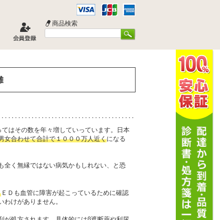
商品検索
難
ってはその数を年々増していっています。日本
男女合わせて合計で１０００万人近く
になる
も全く無縁ではない病気かもしれない、と恐
。
ＥＤも血管に障害が起こっているために確認
いわけがありません。
剤が処方されます。具体的にはβ遮断薬や利尿