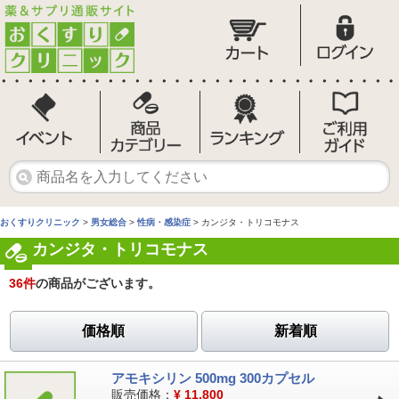
おくすりクリニック
>
男女総合
>
性病・感染症
> カンジタ・トリコモナス
カンジタ・トリコモナス
36
件
の商品がございます。
価格順
新着順
アモキシリン 500mg 300カプセル
販売価格：
¥
11,800