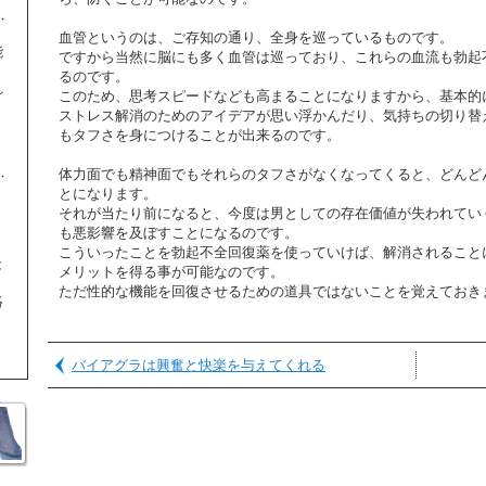
血管というのは、ご存知の通り、全身を巡っているものです。
能
ですから当然に脳にも多く血管は巡っており、これらの血流も勃起
るのです。
れ
このため、思考スピードなども高まることになりますから、基本的
。
ストレス解消のためのアイデアが思い浮かんだり、気持ちの切り替
、
もタフさを身につけることが出来るのです。
体力面でも精神面でもそれらのタフさがなくなってくると、どんど
とになります。
それが当たり前になると、今度は男としての存在価値が失われてい
も悪影響を及ぼすことになるのです。
こういったことを勃起不全回復薬を使っていけば、解消されること
能
メリットを得る事が可能なのです。
ただ性的な機能を回復させるための道具ではないことを覚えておき
絡
バイアグラは興奮と快楽を与えてくれる