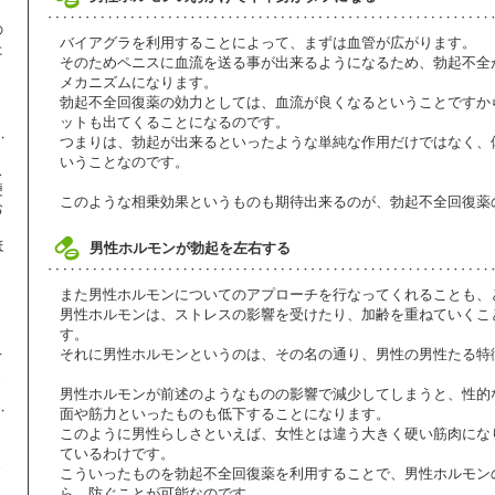
の
バイアグラを利用することによって、まずは血管が広がります。
た
そのためペニスに血流を送る事が出来るようになるため、勃起不全
メカニズムになります。
】
勃起不全回復薬の効力としては、血流が良くなるということですか
ットも出てくることになるのです。
つまりは、勃起が出来るといったような単純な作用だけではなく、
いうことなのです。
ス
便
このような相乗効果というものも期待出来るのが、勃起不全回復薬
お
ほ
男性ホルモンが勃起を左右する
また男性ホルモンについてのアプローチを行なってくれることも、
、
男性ホルモンは、ストレスの影響を受けたり、加齢を重ねていくこ
り
す。
それに男性ホルモンというのは、その名の通り、男性の男性たる特
て
き
男性ホルモンが前述のようなものの影響で減少してしまうと、性的
面や筋力といったものも低下することになります。
このように男性らしさといえば、女性とは違う大きく硬い筋肉にな
ているわけです。
ま
こういったものを勃起不全回復薬を利用することで、男性ホルモン
ら、防ぐことが可能なのです。