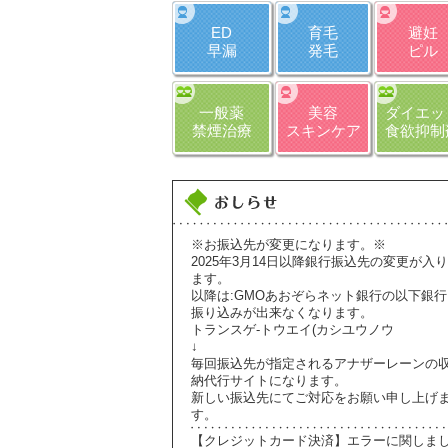
ED
育毛
避妊
早漏
発毛
ピル
一般薬
美容
ダイエッ
禁煙治療
スキンケア
食欲抑制
※お振込先が変更になります。※
2025年3月14日以降銀行振込先の変更が入り
ます。
以降は:GMOあおぞらネット銀行の以下銀行
振り込みが出来なくなります。
トランスゲ-トウエイ(カシユウノウ
↓
毎回振込先が指定されるアナザーレーンの
納代行サイトになります。
新しい振込先にてご対応をお願い申し上げ
す。
【クレジットカード決済】エラーに関しま