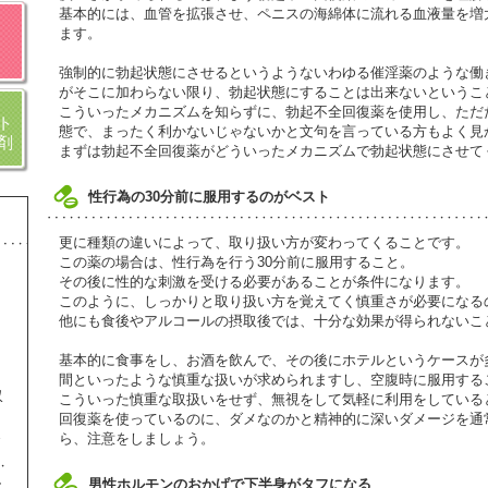
基本的には、血管を拡張させ、ペニスの海綿体に流れる血液量を増
ます。
強制的に勃起状態にさせるというようないわゆる催淫薬のような働
がそこに加わらない限り、勃起状態にすることは出来ないというこ
こういったメカニズムを知らずに、勃起不全回復薬を使用し、ただ
ト
態で、まったく利かないじゃないかと文句を言っている方もよく見
剤
まずは勃起不全回復薬がどういったメカニズムで勃起状態にさせて
性行為の30分前に服用するのがベスト
更に種類の違いによって、取り扱い方が変わってくることです。
この薬の場合は、性行為を行う30分前に服用すること。
その後に性的な刺激を受ける必要があることが条件になります。
このように、しっかりと取り扱い方を覚えてく慎重さが必要になる
他にも食後やアルコールの摂取後では、十分な効果が得られないこ
基本的に食事をし、お酒を飲んで、その後にホテルというケースが
間といったような慎重な扱いが求められますし、空腹時に服用する
収
こういった慎重な取扱いをせず、無視をして気軽に利用をしている
回復薬を使っているのに、ダメなのかと精神的に深いダメージを通
ま
ら、注意をしましょう。
し
男性ホルモンのおかげで下半身がタフになる