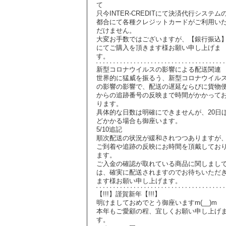
て
只今INTER-CREDITにて決済代行システム
都合にて各種クレジットカードがご利用い
だけません。
大変お手数ではございますが、【銀行振込
にてご購入を頂きます様お願い申し上げま
す。
新型コロナウイルスの影響による配送関連
世界的に猛威を振るう、新型コロナウイル
の影響の影響で、配送の遅延ならびに貨物
からの追跡番号の反映まで時間がかかって
ります。
具体的な日数は明確にできませんが、20日
どかかる場合も御座います。
5/10追記
順次配送の状況が緩和されつつありますが
ご到着や追跡の反映にお時間を頂戴してお
ます。
ご入金の確認が取れている商品に関しまし
は、確実に配送されますのでお待ちいただ
ます様お願い申し上げます。
【!!!】謹賀新年【!!!】
明けましておめでとう御座いますm(__)m
本年もご愛顧の程、宜しくお願い申し上げ
す。