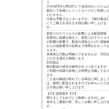
て
只今INTER-CREDITにて決済代行システム
都合にて各種クレジットカードがご利用い
だけません。
大変お手数ではございますが、【銀行振込
にてご購入を頂きます様お願い申し上げま
す。
新型コロナウイルスの影響による配送関連
世界的に猛威を振るう、新型コロナウイル
の影響の影響で、配送の遅延ならびに貨物
からの追跡番号の反映まで時間がかかって
ります。
具体的な日数は明確にできませんが、20日
どかかる場合も御座います。
5/10追記
順次配送の状況が緩和されつつありますが
ご到着や追跡の反映にお時間を頂戴してお
ます。
ご入金の確認が取れている商品に関しまし
は、確実に配送されますのでお待ちいただ
ます様お願い申し上げます。
【!!!】謹賀新年【!!!】
明けましておめでとう御座いますm(__)m
本年もご愛顧の程、宜しくお願い申し上げ
す。