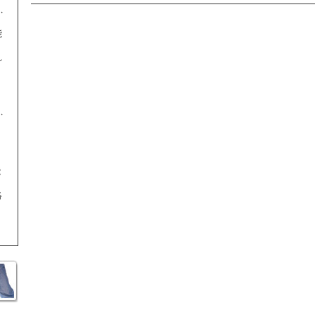
能
れ
。
、
能
絡