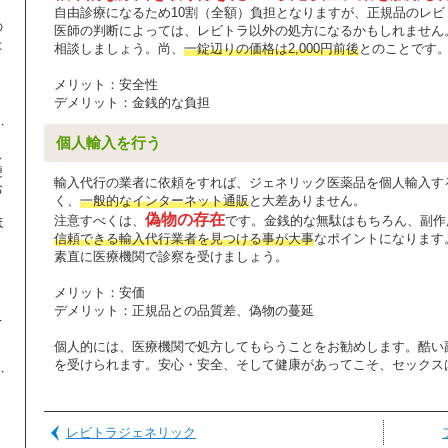
自由診療になるため10割（全額）負担となりますが、正規品のレ
の
医師の判断によっては、レビトラ以外の処方になるかもしれません
た
相談しましょう。尚、
一錠辺りの価格は2,000円前後
とのことです
】
メリット：安全性
デメリット：金銭的な負担
個人輸入を行う
ス
便
輸入代行の業者に依頼をすれば、ジェネリック医薬品を個人輸入す
お
く、
一般的なインターネット通販
と大差ありません。
偽物の存在
注意すべくは、
です。金銭的な無駄はもちろん、副作
ほ
信頼できる輸入代行業者を見つける事が大事
なポイントになります
素直に医療機関で診察を受けましょう。
、
り
メリット：安価
デメリット：正規品との品質差、偽物の蔓延
て
き
個人的には、医療機関で処方してもらうことをお勧めします。酷い
を受けられます。安心・安全、そして健康があってこそ、セックス
ま
レビトラジェネリック