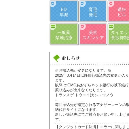
ED
育毛
避妊
早漏
発毛
ピル
一般薬
美容
ダイエッ
禁煙治療
スキンケア
食欲抑制
※お振込先が変更になります。※
2025年3月14日以降銀行振込先の変更が入り
ます。
以降は:GMOあおぞらネット銀行の以下銀行
振り込みが出来なくなります。
トランスゲ-トウエイ(カシユウノウ
↓
毎回振込先が指定されるアナザーレーンの
納代行サイトになります。
新しい振込先にてご対応をお願い申し上げ
す。
【クレジットカード決済】エラーに関しま