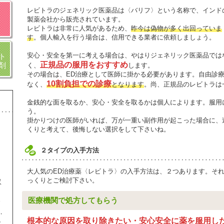
レビトラのジェネリック医薬品は〈バリフ〉という名称で、インド
製薬会社から販売されています。
レビトラは非常に人気があるため、
昨今は偽物が多く出回っていま
す
。個人輸入を行う場合は、信用できる業者に依頼しましょう。
安心・安全を第一に考える場合は、やはりジェネリック医薬品では
ト
正規品の服用をおすすめ
剤
く、
します。
その場合は、ED治療として医師に掛かる必要があります。自由診
10割負担での診療
なく、
となります
。尚、正規品のレビトラは一
金銭的な面を取るか、安心・安全を取るかは個人によります。服用
う。
掛かりつけの医師がいれば、万が一重い副作用が起こった場合に、
くりと考えて、後悔しない選択をして下さいね。
２タイプの入手方法
大人気のED治療薬〈レビトラ〉の入手方法は、２つあります。そ
っくりとご検討下さい。
収
ま
医療機関で処方してもらう
根本的な原因を取り除きたい・安心安全に薬を服用し
し