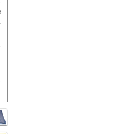
能
れ
。
、
能
絡