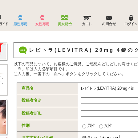
レビトラ(LEVITRA) 20mg 4
以下の商品について、お客様のご意見、ご感想をどしどしお寄せくだ
「
※
」印は入力必須項目です。
ご入力後、一番下の「次へ」ボタンをクリックしてください。
す。
す。
商品名
レビトラ(LEVITRA) 20mg 4錠
投稿者名
※
投稿者URL
性別
男性
女性
おすすめレベル
※