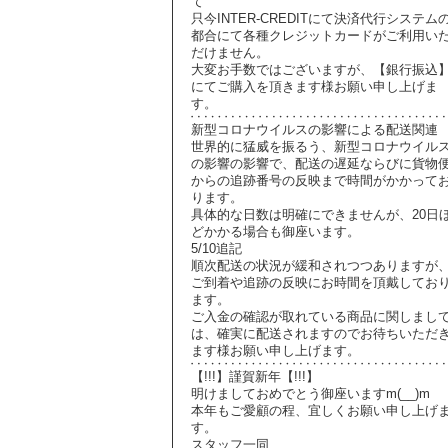
て
只今INTER-CREDITにて決済代行システム
都合にて各種クレジットカードがご利用い
だけません。
大変お手数ではございますが、【銀行振込
にてご購入を頂きます様お願い申し上げま
す。
新型コロナウイルスの影響による配送関連
世界的に猛威を振るう、新型コロナウイル
の影響の影響で、配送の遅延ならびに貨物
からの追跡番号の反映まで時間がかかって
ります。
具体的な日数は明確にできませんが、20日
どかかる場合も御座います。
5/10追記
順次配送の状況が緩和されつつありますが
ご到着や追跡の反映にお時間を頂戴してお
ます。
ご入金の確認が取れている商品に関しまし
は、確実に配送されますのでお待ちいただ
ます様お願い申し上げます。
【!!!】謹賀新年【!!!】
明けましておめでとう御座いますm(__)m
本年もご愛顧の程、宜しくお願い申し上げ
す。
スタッフ一同