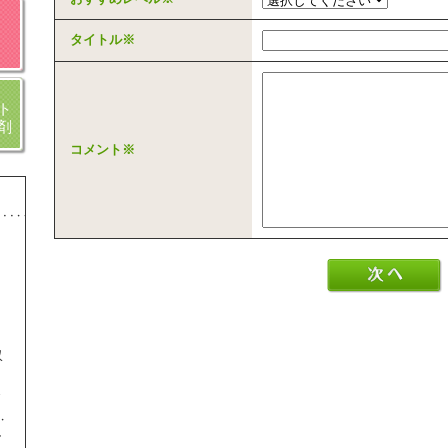
タイトル
※
ト
剤
コメント
※
収
ま
し