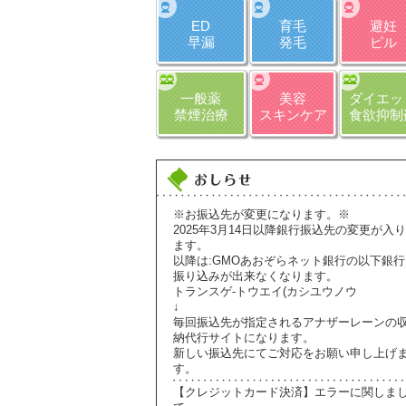
ED
育毛
避妊
早漏
発毛
ピル
一般薬
美容
ダイエッ
禁煙治療
スキンケア
食欲抑制
※お振込先が変更になります。※
2025年3月14日以降銀行振込先の変更が入り
ます。
以降は:GMOあおぞらネット銀行の以下銀行
振り込みが出来なくなります。
トランスゲ-トウエイ(カシユウノウ
↓
毎回振込先が指定されるアナザーレーンの
納代行サイトになります。
新しい振込先にてご対応をお願い申し上げ
す。
【クレジットカード決済】エラーに関しま