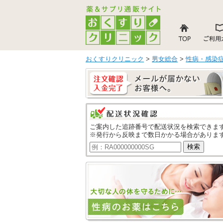
おくすりクリニック
>
男女総合
>
性病・感染
ご案内した追跡番号で配送状況を検索できま
※発行から反映まで数日かかる場合がありま