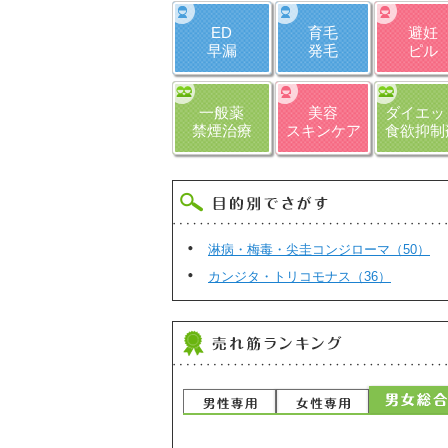
ED
育毛
避妊
早漏
発毛
ピル
一般薬
美容
ダイエッ
禁煙治療
スキンケア
食欲抑制
淋病・梅毒・尖圭コンジローマ（50）
カンジタ・トリコモナス（36）