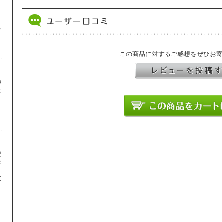
収
ま
この商品に対するご感想をぜひお
し
の
た
】
ス
便
お
ほ
、
り