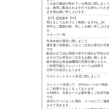
ご入金の確認が取れている商品に関しまし
は、確実に配送されますのでお待ちいただ
ます様お願い申し上げます。
【!!!】謹賀新年【!!!】
明けましておめでとう御座いますm(__)m
本年もご愛顧の程、宜しくお願い申し上げ
す。
スタッフ一同
年末年始の運営に関しまして
通常通り営業致しておりご注文の受付が可
です。
配送が立て込む関係で若干の遅れが予想さ
ますのでお早目のご注文をお願い致します
銀行振込は各金融機関の営業日通りとなり
ご利用可能なクレジットカードはAMEX、
JCBでの決済となります。
※クレジットカード決済に関しまして
クレジット決済にて、VISAカードが一時的
にご利用できなくなっております。
※AMEX、JCBカードは通常通りご決済可
です。
決済エラーになった場合、メールにてご連
させて頂きます。