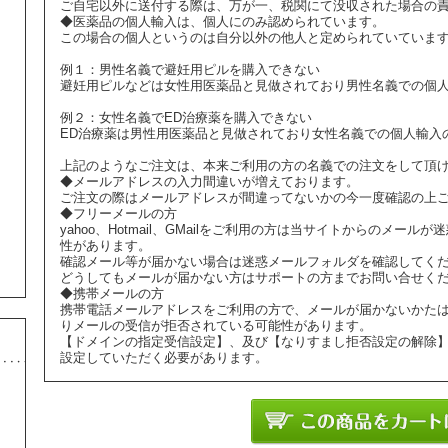
ご自宅以外に送付する際は、万が一、税関にて没収された場合の
◆医薬品の個人輸入は、個人にのみ認められています。
この場合の個人というのは自分以外の他人と定められていていま
例１：男性名義で避妊用ピルを購入できない
避妊用ピルなどは女性用医薬品と見做されており男性名義での個
例２：女性名義でED治療薬を購入できない
ED治療薬は男性用医薬品と見做されており女性名義での個人輸入
上記のようなご注文は、本来ご利用の方の名義での注文をして頂
◆メールアドレスの入力間違いが増えております。
ご注文の際はメールアドレスが間違ってないかの今一度確認の上
◆フリーメールの方
yahoo、Hotmail、GMailをご利用の方は当サイトからのメ
性があります。
確認メール等が届かない場合は迷惑メールフォルダを確認してく
どうしてもメールが届かない方はサポートの方までお問い合せく
◆携帯メールの方
携帯電話メールアドレスをご利用の方で、メールが届かないかた
りメールの受信が拒否されている可能性があります。
【ドメインの指定受信設定】、及び【なりすまし拒否設定の解除
設定していただく必要があります。