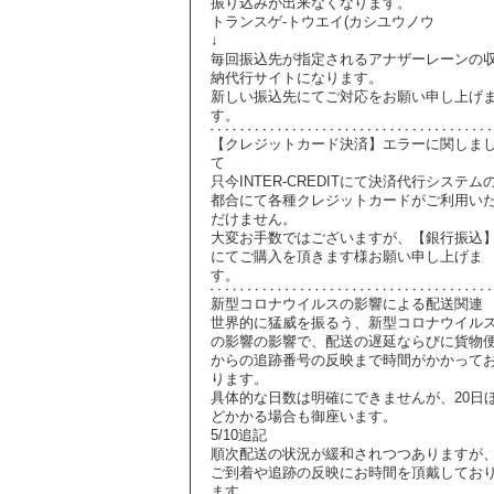
振り込みが出来なくなります。
トランスゲ-トウエイ(カシユウノウ
↓
毎回振込先が指定されるアナザーレーンの
納代行サイトになります。
新しい振込先にてご対応をお願い申し上げ
す。
【クレジットカード決済】エラーに関しま
て
只今INTER-CREDITにて決済代行システム
都合にて各種クレジットカードがご利用い
だけません。
大変お手数ではございますが、【銀行振込
にてご購入を頂きます様お願い申し上げま
す。
新型コロナウイルスの影響による配送関連
世界的に猛威を振るう、新型コロナウイル
の影響の影響で、配送の遅延ならびに貨物
からの追跡番号の反映まで時間がかかって
ります。
具体的な日数は明確にできませんが、20日
どかかる場合も御座います。
5/10追記
順次配送の状況が緩和されつつありますが
ご到着や追跡の反映にお時間を頂戴してお
ます。