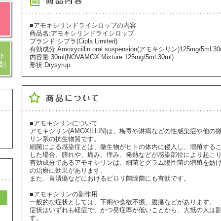
■アモキシリンドライシロップの内容
商品名:アモキシリンドライシロップ
ブランド:シプラ(Cipla Limited)
有効成分:Amoxycillin oral suspension(アモキシリン)125mg/5ml 30
ト
内容量:30ml(NOVAMOX Mixture 125mg/5ml 30ml)
剤
形状:Drysyrup
■アモキシリンについて
アモキシリン(AMOXILLIN)は、梅毒や淋病などの性感染症や
リン系の抗生物質です。
細菌による感染症とは、微生物がヒトの体内に侵入し、増殖する
した場合、腫れや、痛み、痒み、発熱などが感染部位により起こ
有効成分であるアモキシリンは、細菌とグラム陽性菌の増殖を妨
の治療に効果があります。
また、胃潰瘍などにおけるピロリ菌除菌にも有効です。
■アモキシリンの副作用
一般的な症状としては、下痢や食欲不振、腹痛などがあります。
症状はいずれも軽症で、かつ発症率が低いことから、大抵の人は
す。