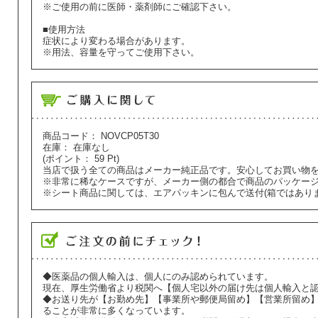
※ご使用の前に医師・薬剤師にご確認下さい。
■使用方法
症状により変わる場合があります。
※用法、容量を守ってご使用下さい。
商品コード：
NOVCP05T30
在庫：
在庫なし
(ポイント：
59
Pt)
当店で扱う全ての商品はメーカー純正品です。安心してお買い物
※非常に稀なケースですが、メーカー側の都合で商品のパッケー
※シート商品に関しては、エアパッキンに包んで送付(箱ではあり
◆医薬品の個人輸入は、個人にのみ認められています。
現在、厚生労働省より税関へ【個人宅以外の届け先は個人輸入と
◆お送り先が【お勤め先】【事業所や郵便局留め】【営業所留め
ることが非常に多くなっています。