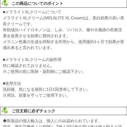
この商品についてのポイント
■メラライトXLクリームについて
メラライトXLクリーム(MELALITE XL Cream)は、美白効果の高い美
容クリームです。
有効成分ハイドロキノンは、しみ、ソバカス、傷や火傷跡の色素沈
着を改善させる効果に期待されます。
メラニン色素の生成を抑制する作用から、使用後約1ヶ月で効果が実
感出来ると言われています。
■メラライトXLクリームの副作用
特に確認されておりません。
※ご使用の前に医師・薬剤師にご確認下さい。
■使用方法
洗顔後、気になる個所に1日1回塗布して下さい。
※用法、容量を守ってご使用下さい。
ご注文前に必ずチェック
◆医薬品の個人輸入は、個人にのみ認められています。
現在、厚生労働省より税関へ【個人宅以外の届け先は個人輸入と認