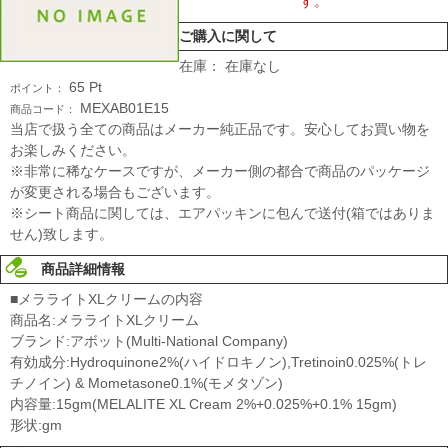
す。
ご購入に関して
在庫：
在庫なし
65
Pt
ポイント：
MEXAB01E15
商品コード：
当店で扱う全ての商品はメーカー純正品です。安心してお買い物を
お楽しみください。
※非常に稀なケースですが、メーカー側の都合で商品のパッケージ
が変更される場合もございます。
※シート商品に関しては、エアパッキンに包んで送付(箱ではありま
せん)致します。
商品詳細情報
■メラライトXLクリームの内容
商品名:メラライトXLクリーム
ブランド:アボット(Multi-National Company)
有効成分:Hydroquinone2%(ハイドロキノン),Tretinoin0.025%(トレ
チノイン) & Mometasone0.1%(モメタゾン)
内容量:15gm(MELALITE XL Cream 2%+0.025%+0.1% 15gm)
形状:gm