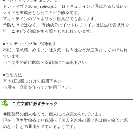
トレティヴァ30m(Tretiva)は、 ロアキュテインと呼ばれる合成レチ
ノイドを主成分としたニキビ予防薬です。
アキュテインのジェネリック医薬品でもあります。
予防だけではなく、 有効成分のイソトレチノインは抗生物質以外で
唯一ニキビの治療をする薬とも言われています。
■トレティヴァ30mの副作用
不眠、倦怠感、めまい、吐き気、おう吐などが症例として挙げられ
ています。
※ご使用の前に医師・薬剤師にご確認下さい。
■使用方法
基本1日2回に分けて服用下さい。
※用法、容量を守ってご使用下さい。
ご注文前に必ずチェック
◆医薬品の個人輸入は、個人にのみ認められています。
現在、厚生労働省より税関へ【個人宅以外の届け先は個人輸入と認
めない】との通達が出ているようです。