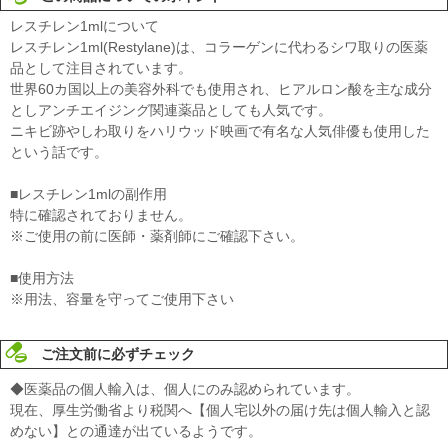
レスチレン1mlについて
レスチレン1ml(Restylane)は、コラーゲンに代わるシワ取りの医薬
品として注目されています。
世界60カ国以上の美容外科でも使用され、ヒアルロン酸を主な成分
としアンチエイジング関連薬品としても人気です。
ニキビ跡やしわ取りをハリウッド映画で有名な人気俳優も使用した
という話です。
■レスチレン1mlの副作用
特に確認されておりません。
※ご使用の前に医師・薬剤師にご確認下さい。
■使用方法
※用法、容量を守ってご使用下さい
ご注文前に必ずチェック
◆医薬品の個人輸入は、個人にのみ認められています。
現在、厚生労働省より税関へ【個人宅以外の届け先は個人輸入と認
めない】との通達が出ているようです。