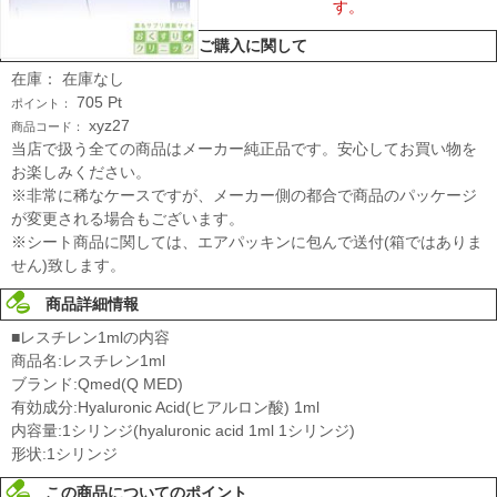
す。
ご購入に関して
在庫：
在庫なし
705
Pt
ポイント：
xyz27
商品コード：
当店で扱う全ての商品はメーカー純正品です。安心してお買い物を
お楽しみください。
※非常に稀なケースですが、メーカー側の都合で商品のパッケージ
が変更される場合もございます。
※シート商品に関しては、エアパッキンに包んで送付(箱ではありま
せん)致します。
商品詳細情報
■レスチレン1mlの内容
商品名:レスチレン1ml
ブランド:Qmed(Q MED)
有効成分:Hyaluronic Acid(ヒアルロン酸) 1ml
内容量:1シリンジ(hyaluronic acid 1ml 1シリンジ)
形状:1シリンジ
この商品についてのポイント