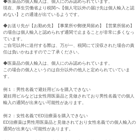
◆医薬品の個人輸入は、個人にのみ認められています。
現在、厚生労働省より税関へ【個人宅以外の届け先は個人輸入と認
めない】との通達が出ているようです。
◆お送り先が【お勤め先】【事業所や郵便局留め】【営業所留め】
の場合は個人輸入と認められず通関で止まることが非常に多くなっ
ています。
ご自宅以外に送付する際は、万が一、税関にて没収された場合の責
任は負いかねますのでご了承ください。
◆医薬品の個人輸入は、個人にのみ認められています。
この場合の個人というのは自分以外の他人と定められていていま
す。
例１：男性名義で避妊用ピルを購入できない
避妊用ピルなどは女性用医薬品と見做されており男性名義での個人
輸入の通関が出来ない可能性があります。
例２：女性名義でED治療薬を購入できない
ED治療薬は男性用医薬品と見做されており女性名義での個人輸入の
通関が出来ない可能性があります。