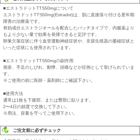
■エストラドットTTS50mgについて
エストラドットTTS50mg(Estradot)は、肌に直接張り付ける更年期
障害の治療薬です。
有効成分エストラジオールを配合したパッチタイプで、内服薬より
もより少ない量で効果を発揮できると定評です。
卵巣欠落症状に伴う血管運動神経症状や、非尿生殖器の萎縮症状と
いった症状にも使用されています。
■エストラドットTTS50mgの副作用
発疹、手足のしびれ、動悸、頭痛などが症例として挙げられていま
す。
※ご使用の前に医師・薬剤師にご確認下さい。
■使用方法
通常は1枚を下腹部、または臀部に貼ります。
2〜4日の頻度で交換して下さい。
※用法、容量を守ってご使用下さい。
ご注文前に必ずチェック