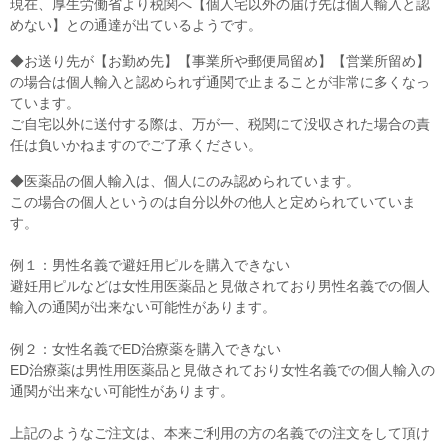
現在、厚生労働省より税関へ【個人宅以外の届け先は個人輸入と認
めない】との通達が出ているようです。
◆お送り先が【お勤め先】【事業所や郵便局留め】【営業所留め】
の場合は個人輸入と認められず通関で止まることが非常に多くなっ
ています。
ご自宅以外に送付する際は、万が一、税関にて没収された場合の責
任は負いかねますのでご了承ください。
◆医薬品の個人輸入は、個人にのみ認められています。
この場合の個人というのは自分以外の他人と定められていていま
す。
例１：男性名義で避妊用ピルを購入できない
避妊用ピルなどは女性用医薬品と見做されており男性名義での個人
輸入の通関が出来ない可能性があります。
例２：女性名義でED治療薬を購入できない
ED治療薬は男性用医薬品と見做されており女性名義での個人輸入の
通関が出来ない可能性があります。
上記のようなご注文は、本来ご利用の方の名義での注文をして頂け