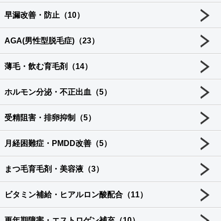
早漏改善・防止（10）
AGA(男性型脱毛症)（23）
薄毛・飲む育毛剤（14）
ホルモン分泌・不正出血（5）
受精阻害・排卵抑制（5）
月経困難症・PMDD改善（5）
まつ毛育毛剤・美容液（3）
ビタミン補給・ヒアルロン酸配合（11）
更年期障害・エストロゲン補充（10）