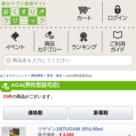
おくすりクリニック
>
男性専用
>
育毛・発毛
> AGA(男性型脱毛症)
AGA(男性型脱毛症)
23
件
の商品がございます。
価格順
新着順
ツゲイン10(TUGAIN 10%) 60ml
販売価格：
¥
3,550