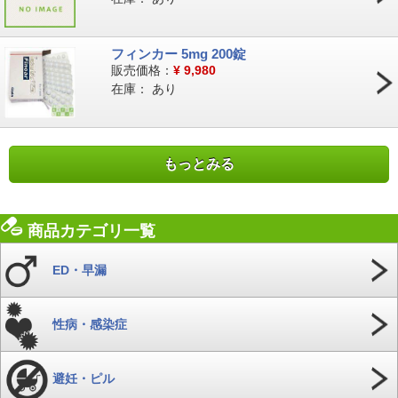
フィンカー 5mg 200錠
販売価格：
¥
9,980
在庫：
あり
もっとみる
商品カテゴリ一覧
ED・早漏
性病・感染症
避妊・ピル