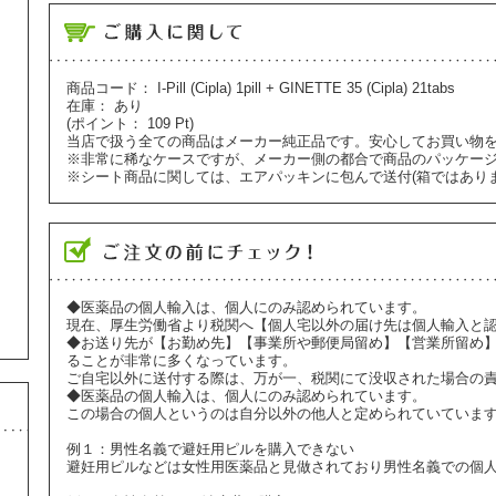
商品コード：
I-Pill (Cipla) 1pill + GINETTE 35 (Cipla) 21tabs
在庫：
あり
(ポイント：
109
Pt)
当店で扱う全ての商品はメーカー純正品です。安心してお買い物
※非常に稀なケースですが、メーカー側の都合で商品のパッケー
※シート商品に関しては、エアパッキンに包んで送付(箱ではあり
◆医薬品の個人輸入は、個人にのみ認められています。
現在、厚生労働省より税関へ【個人宅以外の届け先は個人輸入と
◆お送り先が【お勤め先】【事業所や郵便局留め】【営業所留め
ることが非常に多くなっています。
ご自宅以外に送付する際は、万が一、税関にて没収された場合の
◆医薬品の個人輸入は、個人にのみ認められています。
この場合の個人というのは自分以外の他人と定められていていま
例１：男性名義で避妊用ピルを購入できない
避妊用ピルなどは女性用医薬品と見做されており男性名義での個