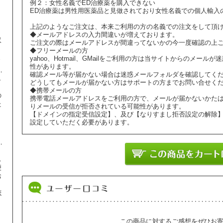
例２：女性名義でED治療薬を購入できない
ED治療薬は男性用医薬品と見做されており女性名義での個人輸入
上記のようなご注文は、本来ご利用の方の名義での注文をして頂
◆メールアドレスの入力間違いが増えております。
収
ご注文の際はメールアドレスが間違ってないかの今一度確認の上
◆フリーメールの方
ま
yahoo、Hotmail、GMailをご利用の方は当サイトからのメ
性があります。
確認メール等が届かない場合は迷惑メールフォルダを確認してく
し
どうしてもメールが届かない方はサポートの方までお問い合せく
◆携帯メールの方
の
携帯電話メールアドレスをご利用の方で、メールが届かないかた
た
りメールの受信が拒否されている可能性があります。
【ドメインの指定受信設定】、及び【なりすまし拒否設定の解除
】
設定していただく必要があります。
ス
便
お
ほ
、
この商品に対するご感想をぜひお