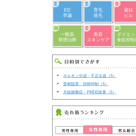
ED
育毛
避妊
早漏
発毛
ピル
一般薬
美容
ダイエッ
禁煙治療
スキンケア
食欲抑制
ホルモン分泌・不正出血（5）
受精阻害・排卵抑制（5）
月経困難症・PMDD改善（5）