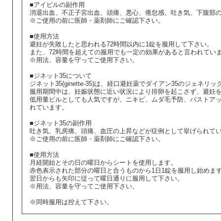
■アイピルの副作用
消退出血、不正子宮出血、頭痛、悪心、倦怠感、吐き気、下腹部
※ご使用の前に医師・薬剤師にご確認下さい。
■使用方法
避妊が失敗したと思われる72時間以内に1錠を服用して下さい。
また、72時間を超えての服用でも一定の効果があると言われてい
※用法、容量を守ってご使用下さい。
■ジネット35について
ジネット35(ginette-35)は、経口避妊薬でダイアン35のジェネリ
服用期間中は、妊娠状態に近い状況により排卵を起こさず、避妊
低用量ピルとしても人気ですが、ニキビ、ムダ毛予防、バストア
れています。
■ジネット35の副作用
吐き気、乳房痛、頭痛、血圧の上昇などが症例として挙げられて
※ご使用の前に医師・薬剤師にご確認下さい。
■使用方法
月経開始とその日の曜日からシートを使用します。
赤色表示された部分の曜日と合うものから1日1錠を服用し始めま
翌日からも矢印に従って曜日通りに服用して下さい。
※用法、容量を守ってご使用下さい。
※同時服用は控えて下さい。