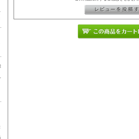
り
て
き
ま
能
れ
。
、
能
絡