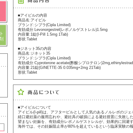
■アイピルの内容
商品名:アイピル
ブランド:シプラ(Cipla Limited)
有効成分:Levonorgestrel(レボノルゲストレル)1.5mg
ト
内容量:1錠(I-Pill 1.5mg 1Tab)
剤
形状:Tablet
■ジネット35の内容
商品名:ジネット35
ブランド:シプラ(Cipla Limited)
有効成分:Cyproterone acetate(酢酸シプロテロン)2mg,ethinyles
内容量:21錠(GINETTE-35 0.035mg+2mg 21Tab)
形状:Tablet
■アイピルについて
アイピル(I-pill)は、アフターピルとして人気のあるノルレボのジ
経口避妊薬の服用忘れや、避妊具の破損による避妊措置に失敗し
望まない妊娠を、有効成分レボノルゲストレルが、効果的に回避
海外では、その妊娠阻止率が80%を超えているという臨床実験の