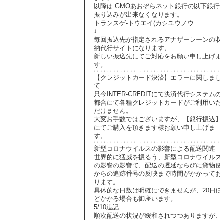
以降は:GMOあおぞらネット銀行の以下銀行
振り込みが出来なくなります。
トランスゲ-トウエイ(カシユウノウ
↓
毎回振込先が指定されるアナザーレーンの
納代行サイトになります。
新しい振込先にてご対応をお願い申し上げ
す。
【クレジットカード決済】エラーに関しま
て
只今INTER-CREDITにて決済代行システム
都合にて各種クレジットカードがご利用い
だけません。
大変お手数ではございますが、【銀行振込
にてご購入を頂きます様お願い申し上げま
す。
新型コロナウイルスの影響による配送関連
世界的に猛威を振るう、新型コロナウイル
の影響の影響で、配送の遅延ならびに貨物
からの追跡番号の反映まで時間がかかって
ります。
具体的な日数は明確にできませんが、20日
どかかる場合も御座います。
5/10追記
順次配送の状況が緩和されつつありますが