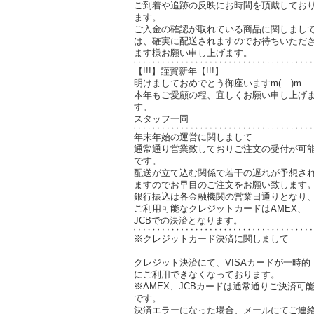
ご到着や追跡の反映にお時間を頂戴してお
ます。
ご入金の確認が取れている商品に関しまし
は、確実に配送されますのでお待ちいただ
ます様お願い申し上げます。
【!!!】謹賀新年【!!!】
明けましておめでとう御座いますm(__)m
本年もご愛顧の程、宜しくお願い申し上げ
す。
スタッフ一同
年末年始の運営に関しまして
通常通り営業致しておりご注文の受付が可
です。
配送が立て込む関係で若干の遅れが予想さ
ますのでお早目のご注文をお願い致します
銀行振込は各金融機関の営業日通りとなり
ご利用可能なクレジットカードはAMEX、
JCBでの決済となります。
※クレジットカード決済に関しまして
クレジット決済にて、VISAカードが一時的
にご利用できなくなっております。
※AMEX、JCBカードは通常通りご決済可
です。
決済エラーになった場合、メールにてご連