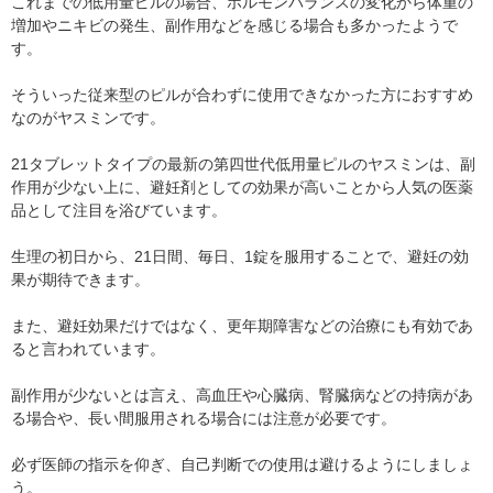
これまでの低用量ピルの場合、ホルモンバランスの変化から体重の
増加やニキビの発生、副作用などを感じる場合も多かったようで
す。
そういった従来型のピルが合わずに使用できなかった方におすすめ
なのがヤスミンです。
21タブレットタイプの最新の第四世代低用量ピルのヤスミンは、副
作用が少ない上に、避妊剤としての効果が高いことから人気の医薬
品として注目を浴びています。
生理の初日から、21日間、毎日、1錠を服用することで、避妊の効
果が期待できます。
また、避妊効果だけではなく、更年期障害などの治療にも有効であ
ると言われています。
副作用が少ないとは言え、高血圧や心臓病、腎臓病などの持病があ
る場合や、長い間服用される場合には注意が必要です。
必ず医師の指示を仰ぎ、自己判断での使用は避けるようにしましょ
う。