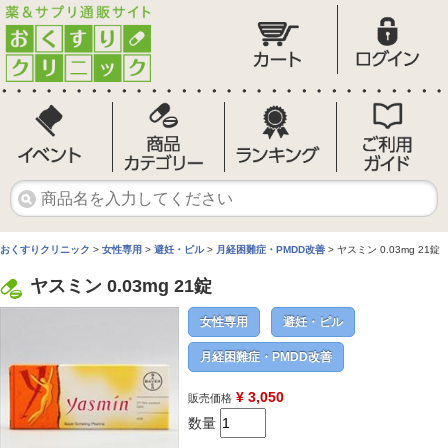
おくすりクリニック
>
女性専用
>
避妊・ピル
>
月経困難症・PMDD改善
> ヤスミン 0.03mg 21錠
ヤスミン 0.03mg 21錠
女性専用
避妊・ピル
月経困難症・PMDD改善
¥ 3,050
販売価格
数量