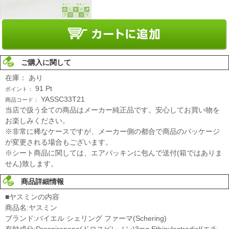
ご購入に関して
在庫：
あり
91
Pt
ポイント：
YASSC33T21
商品コード：
当店で扱う全ての商品はメーカー純正品です。安心してお買い物を
お楽しみください。
※非常に稀なケースですが、メーカー側の都合で商品のパッケージ
が変更される場合もございます。
※シート商品に関しては、エアパッキンに包んで送付(箱ではありま
せん)致します。
商品詳細情報
■ヤスミンの内容
商品名:ヤスミン
ブランド:バイエル シェリング ファーマ(Schering)
有効成分:Drospirenone(ドロスピレノン)3mg,Ethinylestradiol(エチ