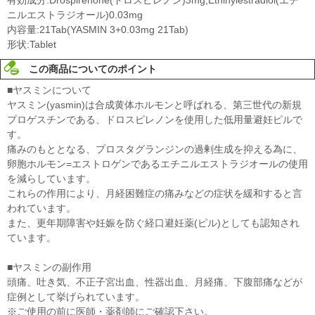
ニルエストラジオール)0.03mg
内容量:21Tab(YASMIN 3+0.03mg 21Tab)
形状:Tablet
この商品についてのポイント
■ヤスミンについて
ヤスミン(yasmin)は合成黄体ホルモンと呼ばれる、第三世代の新規
プロゲスチンである、ドロスピレノンを使用した低用量避妊ピルで
す。
痛みのもととなる、プロスタグランジンの過剰生成を抑える為に、
卵胞ホルモン=エストロゲンであるエチニルエストラジオールの使用
を減らしています。
これらの作用により、月経困難症の痛みなどの症状を緩和すると言
われています。
また、更年期障害や妊娠を防ぐ経口避妊薬(ピル)としても認知され
ています。
■ヤスミンの副作用
頭痛、吐き気、不正子宮出血、性器出血、月経痛、下腹部痛などが
症例として挙げられています。
※ご使用の前に医師・薬剤師にご確認下さい。