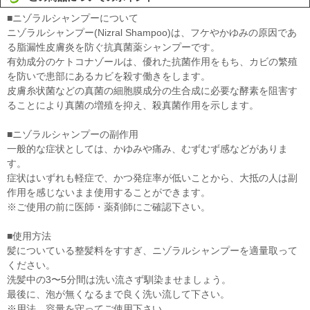
■ニゾラルシャンプーについて
ニゾラルシャンプー(Nizral Shampoo)は、フケやかゆみの原因であ
る脂漏性皮膚炎を防ぐ抗真菌薬シャンプーです。
有効成分のケトコナゾールは、優れた抗菌作用をもち、カビの繁殖
を防いで患部にあるカビを殺す働きをします。
皮膚糸状菌などの真菌の細胞膜成分の生合成に必要な酵素を阻害す
ることにより真菌の増殖を抑え、殺真菌作用を示します。
■ニゾラルシャンプーの副作用
一般的な症状としては、かゆみや痛み、むずむず感などがありま
す。
症状はいずれも軽症で、かつ発症率が低いことから、大抵の人は副
作用を感じないまま使用することができます。
※ご使用の前に医師・薬剤師にご確認下さい。
■使用方法
髪についている整髪料をすすぎ、ニゾラルシャンプーを適量取って
ください。
洗髪中の3〜5分間は洗い流さず馴染ませましょう。
最後に、泡が無くなるまで良く洗い流して下さい。
※用法、容量を守ってご使用下さい。