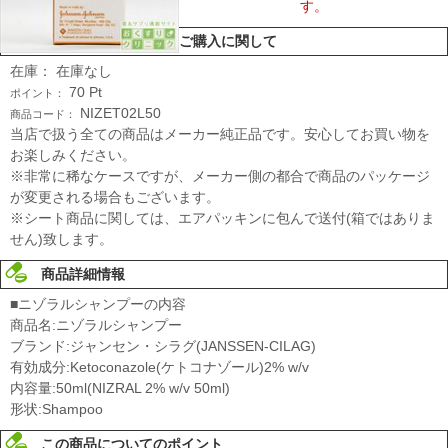
す。
ご購入に関して
在庫：
在庫なし
70
Pt
ポイント：
NIZET02L50
商品コード：
当店で扱う全ての商品はメーカー純正品です。安心してお買い物を
お楽しみください。
※非常に稀なケースですが、メーカー側の都合で商品のパッケージ
が変更される場合もございます。
※シート商品に関しては、エアパッキンに包んで送付(箱ではありま
せん)致します。
商品詳細情報
■ニゾラルシャンプーの内容
商品名:ニゾラルシャンプー
ブランド:ジャンセン・シラグ(JANSSEN-CILAG)
有効成分:Ketoconazole(ケトコナゾール)2% w/v
内容量:50ml(NIZRAL 2% w/v 50ml)
形状:Shampoo
この商品についてのポイント