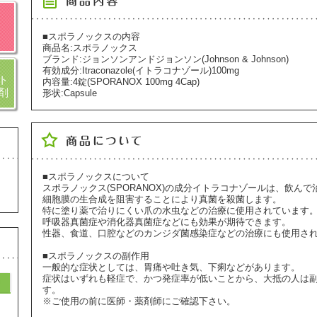
■スポラノックスの内容
商品名:スポラノックス
ブランド:ジョンソンアンドジョンソン(Johnson & Johnson)
有効成分:Itraconazole(イトラコナゾール)100mg
ト
内容量:4錠(SPORANOX 100mg 4Cap)
剤
形状:Capsule
■スポラノックスについて
スポラノックス(SPORANOX)の成分イトラコナゾールは、飲ん
細胞膜の生合成を阻害することにより真菌を殺菌します。
特に塗り薬で治りにくい爪の水虫などの治療に使用されています
呼吸器真菌症や消化器真菌症などにも効果が期待できます。
性器、食道、口腔などのカンジダ菌感染症などの治療にも使用さ
■スポラノックスの副作用
一般的な症状としては、胃痛や吐き気、下痢などがあります。
症状はいずれも軽症で、かつ発症率が低いことから、大抵の人は
す。
※ご使用の前に医師・薬剤師にご確認下さい。