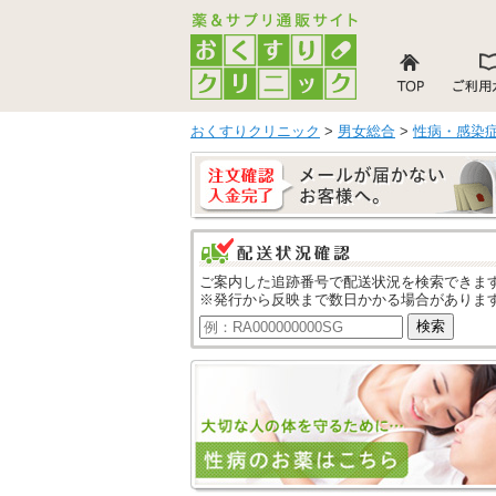
おくすりクリニック
>
男女総合
>
性病・感染
ご案内した追跡番号で配送状況を検索できま
※発行から反映まで数日かかる場合がありま