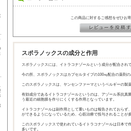
収
この商品に対するご感想をぜひお
ま
し
の
スポラノックスの成分と作用
た
】
スポラノックスには、イトラコナゾールという成分が配合され
今の所、スポラノックスはカプセルタイプの100㎎配合の薬剤
このスポラノックスは、ヤンセンファーマというベルギーの製
ス
便
有効成分であるイトラコナゾールというのは、アゾール系抗真
お
う最近の細胞膜を作りにくくする作用となっています。
ほ
イトラコナゾールは副作用として重いものは報告されておらず
ができるようになっているため、心筋治療で投与されることが
、
このスポラノックスで使われているイトラコナゾールは日本で
り
多いです。