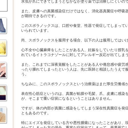
水虫が爪にできてしまうとなかなか塗り薬では治療しにくいの
また、皮膚への真菌感染症だけではなく、消化器真菌症や呼吸
が期待できるのです。
このスポラノックスは、口腔や食堂、性器で発症してしまって
いられています。
尚、スポラノックスを服用する場合、以下の人は服用してはい
心不全や心臓麻痺をしたことがある人、妊娠をしていたり授乳
れているイトラコナゾールに対してアレルギー反応が出てしま
また、これまでに深夜覚醒をしたことがある人や倦怠感や疲労
ったり腫れてしまったという人は、先に医師と相談したうえで
う。
ちなみに、このスポラノックスという治療薬はまだ厚生労働省
表在性心筋症というのは、真菌が粘膜や毛髪、爪、皮膚に感染
が、そこまで重い症状になるということはありません。
ですが、体の内部が真菌に感染をしてしまう深在性真菌症を発
ともあるのです。
特にエイズを発症している方や悪性腫瘍になったことがあり、
がってしまった方の場合、重篤な症状出てしまって、最悪死亡