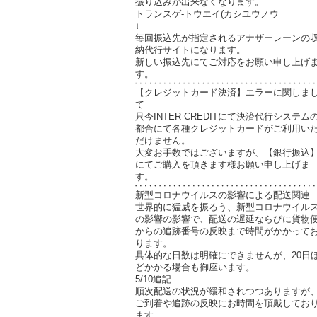
振り込みが出来なくなります。
トランスゲ-トウエイ(カシユウノウ
↓
毎回振込先が指定されるアナザーレーンの
納代行サイトになります。
新しい振込先にてご対応をお願い申し上げ
す。
【クレジットカード決済】エラーに関しま
て
只今INTER-CREDITにて決済代行システム
都合にて各種クレジットカードがご利用い
だけません。
大変お手数ではございますが、【銀行振込
にてご購入を頂きます様お願い申し上げま
す。
新型コロナウイルスの影響による配送関連
世界的に猛威を振るう、新型コロナウイル
の影響の影響で、配送の遅延ならびに貨物
からの追跡番号の反映まで時間がかかって
ります。
具体的な日数は明確にできませんが、20日
どかかる場合も御座います。
5/10追記
順次配送の状況が緩和されつつありますが
ご到着や追跡の反映にお時間を頂戴してお
ます。