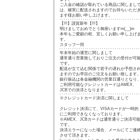
ご入金の確認が取れている商品に関しまし
は、確実に配送されますのでお待ちいただ
ます様お願い申し上げます。
【!!!】謹賀新年【!!!】
明けましておめでとう御座いますm(__)m
本年もご愛顧の程、宜しくお願い申し上げ
す。
スタッフ一同
年末年始の運営に関しまして
通常通り営業致しておりご注文の受付が可
です。
配送が立て込む関係で若干の遅れが予想さ
ますのでお早目のご注文をお願い致します
銀行振込は各金融機関の営業日通りとなり
ご利用可能なクレジットカードはAMEX、
JCBでの決済となります。
※クレジットカード決済に関しまして
クレジット決済にて、VISAカードが一時的
にご利用できなくなっております。
※AMEX、JCBカードは通常通りご決済可
です。
決済エラーになった場合、メールにてご連
させて頂きます。