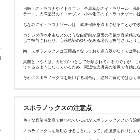
て
日医工のトラコナやイトラコン、全星薬品のイトラリール、高
き
ラート、大洋薬品のイコナゾン、小林化工のイトラコナゾール錠50
ちなみにイトラコナゾールは、健康保険を適用させることがで
ま
カンジダ症や水虫などのような白癬菌が原因の病気や真菌感染
して投与されたり、心筋感染の疑いがある場合も投与されたり
尚、スポラノックスは医薬品となっており処方箋がなくては手
能
真菌というのは、カビの1つとして分類されているのですが、こ
できるるようになっているため、親近性皮膚炎の治療で有効に
れ
。
それにスポラノックスを服用する場合は、絶対に食前ではなく
、
スポラノックスの注意点
能
色々な真菌感染症で使われているのがスポラノックスという治
絡
スポラノックスを服用させることによって、細胞膜を作りにく