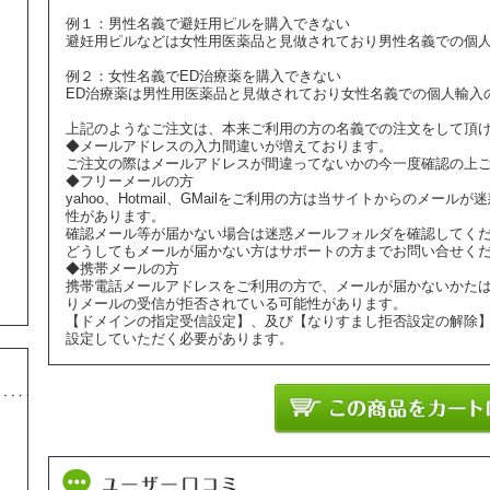
例１：男性名義で避妊用ピルを購入できない
避妊用ピルなどは女性用医薬品と見做されており男性名義での個
例２：女性名義でED治療薬を購入できない
ED治療薬は男性用医薬品と見做されており女性名義での個人輸入
上記のようなご注文は、本来ご利用の方の名義での注文をして頂
◆メールアドレスの入力間違いが増えております。
ご注文の際はメールアドレスが間違ってないかの今一度確認の上
◆フリーメールの方
yahoo、Hotmail、GMailをご利用の方は当サイトからのメ
性があります。
確認メール等が届かない場合は迷惑メールフォルダを確認してく
どうしてもメールが届かない方はサポートの方までお問い合せく
◆携帯メールの方
携帯電話メールアドレスをご利用の方で、メールが届かないかた
りメールの受信が拒否されている可能性があります。
【ドメインの指定受信設定】、及び【なりすまし拒否設定の解除
設定していただく必要があります。