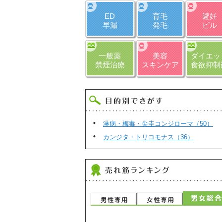
ED
育毛
避妊
早漏
発毛
ピル
一般薬
美容
ダイエッ
禁煙治療
スキンケア
食欲抑制
淋病・梅毒・尖圭コンジローマ（50）
カンジタ・トリコモナス（36）