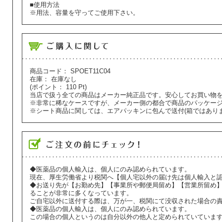
■使用方法
※用法、容量を守ってご使用下さい。
商品コード：
SPOET11C04
在庫：
在庫なし
(ポイント：
110
Pt)
当店で扱う全ての商品はメーカー純正品です。安心してお買い物
※非常に稀なケースですが、メーカー側の都合で商品のパッケー
※シート商品に関しては、エアパッキンに包んで送付(箱ではあり
◆医薬品の個人輸入は、個人にのみ認められています。
現在、厚生労働省より税関へ【個人宅以外の届け先は個人輸入と
◆お送り先が【お勤め先】【事業所や郵便局留め】【営業所留め
ることが非常に多くなっています。
ご自宅以外に送付する際は、万が一、税関にて没収された場合の
◆医薬品の個人輸入は、個人にのみ認められています。
この場合の個人というのは自分以外の他人と定められていていま