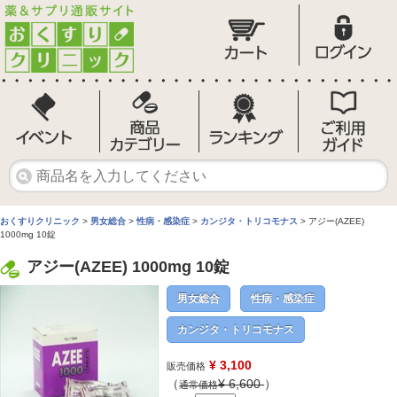
おくすりクリニック
>
男女総合
>
性病・感染症
>
カンジタ・トリコモナス
> アジー(AZEE)
1000mg 10錠
アジー(AZEE) 1000mg 10錠
男女総合
性病・感染症
カンジタ・トリコモナス
¥ 3,100
販売価格
（
¥
6,600
）
通常価格