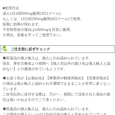
■使用方法
成人1日1回500mg服用(3日1クール)。
もしくは、1日1回250mg服用(6日クール)で使用。
短期に効果が現れます。
子宮頸管炎の場合は1000mgを目安に服用。
※用法、容量を守ってご使用下さい。
ご注文前に必ずチェック
◆医薬品の個人輸入は、個人にのみ認められています。
現在、厚生労働省より税関へ【個人宅以外の届け先は個人輸入と認
めない】との通達が出ているようです。
◆お送り先が【お勤め先】【事業所や郵便局留め】【営業所留め】
の場合は個人輸入と認められず通関で止まることが非常に多くなっ
ています。
ご自宅以外に送付する際は、万が一、税関にて没収された場合の責
任は負いかねますのでご了承ください。
◆医薬品の個人輸入は、個人にのみ認められています。
この場合の個人というのは自分以外の他人と定められていていま