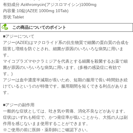
有効成分:Azithromycin(アジスロマイシン)1000mg
内容量:10錠(AZEE 1000mg 10Tab)
形状:Tablet
この商品についてのポイント
■アジーについて
アジー(AZEE)はマクロライド系の抗生物質で細菌の蛋白質の合成を
阻害し増殖を防ぐとされ、細菌が原因のいろいろな病気に用いま
す。
マイコプラズマやクラミジアを代表とする細菌を殺菌するお薬で細
菌が原因のいろいろな病気に用います。(多種の感染症に有効で
す。)
アジーは血中濃度半減期が長いため、短期の服用で長い時間効き続
けているというのが特徴です。服用期間を短くできる利点がありま
す。
■アジーの副作用
一般的な症状としては、吐き気や胃痛、消化不良などがあります。
症状はいずれも軽症で、かつ発症率が低いことから、大抵の人は副
作用を感じないまま使用することができます。
※ご使用の前に医師・薬剤師にご確認下さい。