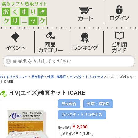
おくすりクリニック
>
男女総合
>
性病・感染症
>
カンジタ・トリコモナス
> HIV(エイズ)検査キッ
ト iCARE
HIV(エイズ)検査キット iCARE
男女総合
性病・感染症
カンジタ・トリコモナス
¥ 2,280
販売価格
（
¥
4,100
）
通常価格