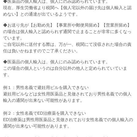
◆医薬品の個人輸入は、個人にのみ認められています。
現在、厚生労働省より税関へ【個人宅以外の届け先は個人輸入と認
めない】との通達が出ているようです。
◆お送り先が【お勤め先】【事業所や郵便局留め】【営業所留め】
の場合は個人輸入と認められず通関で止まることが非常に多くなっ
ています。
ご自宅以外に送付する際は、万が一、税関にて没収された場合の責
任は負いかねますのでご了承ください。
◆医薬品の個人輸入は、個人にのみ認められています。
この場合の個人というのは自分以外の他人と定められていていま
す。
例１：男性名義で避妊用ピルを購入できない
避妊用ピルなどは女性用医薬品と見做されており男性名義での個人
輸入の通関が出来ない可能性があります。
例２：女性名義でED治療薬を購入できない
ED治療薬は男性用医薬品と見做されており女性名義での個人輸入の
通関が出来ない可能性があります。