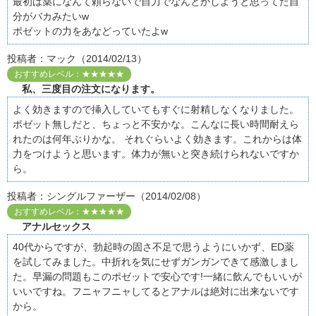
最初は薬になんて頼らないで自力でなんとかしようと思ってた自
分がバカみたいw
ポゼットの力をあなどっていたよw
投稿者：マック（2014/02/13）
おすすめレベル：★★★★★
私、三度目の注文になります。
よく効きますので挿入していてもすぐに射精しなくなりました。
ポゼット無しだと、ちょっと不安かな。こんなに長い時間耐えら
れたのは何年ぶりかな。 それぐらいよく効きます。これからは体
力をつけようと思います。体力が無いと突き続けられないですか
ら。
投稿者：シングルファーザー（2014/02/08）
おすすめレベル：★★★★★
アナルセックス
40代からですが、勃起時の固さ不足で思うようにいかず、ED薬
を試してみました。中折れを気にせずガンガンできて感激しまし
た。早漏の問題もこのポゼットで安心です!一緒に飲んでもいいが
いいですね。フニャフニャしてるとアナルは絶対に出来ないです
から。