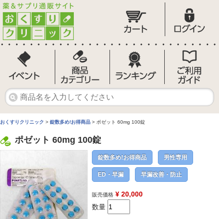
おくすりクリニック
>
錠数多め!お得商品
> ポゼット 60mg 100錠
ポゼット 60mg 100錠
錠数多め!お得商品
男性専用
ED・早漏
早漏改善・防止
¥ 20,000
販売価格
数量