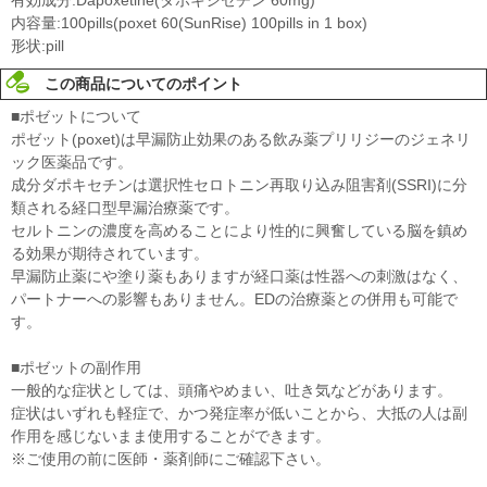
内容量:100pills(poxet 60(SunRise) 100pills in 1 box)
形状:pill
この商品についてのポイント
■ポゼットについて
ポゼット(poxet)は早漏防止効果のある飲み薬プリリジーのジェネリ
ック医薬品です。
成分ダポキセチンは選択性セロトニン再取り込み阻害剤(SSRI)に分
類される経口型早漏治療薬です。
セルトニンの濃度を高めることにより性的に興奮している脳を鎮め
る効果が期待されています。
早漏防止薬にや塗り薬もありますが経口薬は性器への刺激はなく、
パートナーへの影響もありません。EDの治療薬との併用も可能で
す。
■ポゼットの副作用
一般的な症状としては、頭痛やめまい、吐き気などがあります。
症状はいずれも軽症で、かつ発症率が低いことから、大抵の人は副
作用を感じないまま使用することができます。
※ご使用の前に医師・薬剤師にご確認下さい。