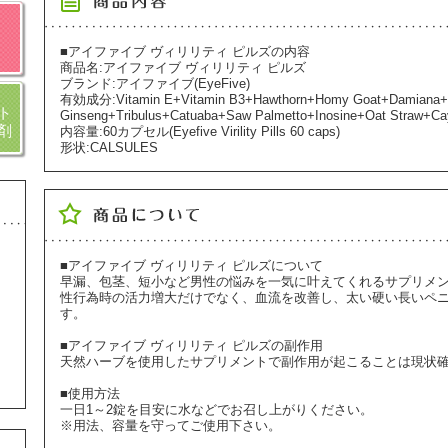
■アイファイブ ヴィリリティ ピルズの内容
商品名:アイファイブ ヴィリリティ ピルズ
ブランド:アイファイブ(EyeFive)
有効成分:Vitamin E+Vitamin B3+Hawthorn+Homy Goat+Damiana+
ト
Ginseng+Tribulus+Catuaba+Saw Palmetto+Inosine+Oat Straw+C
剤
内容量:60カプセル(Eyefive Virility Pills 60 caps)
形状:CALSULES
■アイファイブ ヴィリリティ ピルズについて
早漏、包茎、短小など男性の悩みを一気に叶えてくれるサプリメ
性行為時の活力増大だけでなく、血流を改善し、太い硬い長いペ
す。
■アイファイブ ヴィリリティ ピルズの副作用
天然ハーブを使用したサプリメントで副作用が起こることは現状
■使用方法
一日1～2錠を目安に水などでお召し上がりください。
※用法、容量を守ってご使用下さい。