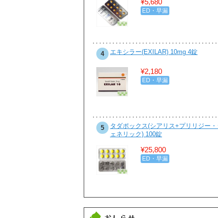
¥5,680
ダイエット・食欲抑制
ED・早漏
ビル 200mg 100錠
エキシラー(EXILAR) 10mg 4錠
4
¥5,800
¥2,180
性病・感染症
ED・早漏
ピシリンジェネリック 100錠
タダポックス(シアリス+プリリジー・
5
ェネリック) 100錠
¥3,780
¥25,800
性病・感染症
ED・早漏