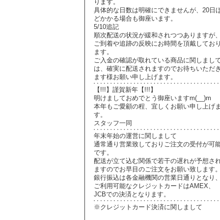
ります。
具体的な日数は明確にできませんが、20日
どかかる場合も御座います。
5/10追記
順次配送の状況が緩和されつつありますが
ご到着や追跡の反映にお時間を頂戴してお
ます。
ご入金の確認が取れている商品に関しまし
は、確実に配送されますのでお待ちいただ
ます様お願い申し上げます。
【!!!】謹賀新年【!!!】
明けましておめでとう御座いますm(__)m
本年もご愛顧の程、宜しくお願い申し上げ
す。
スタッフ一同
年末年始の運営に関しまして
通常通り営業致しておりご注文の受付が可
です。
配送が立て込む関係で若干の遅れが予想さ
ますのでお早目のご注文をお願い致します
銀行振込は各金融機関の営業日通りとなり
ご利用可能なクレジットカードはAMEX、
JCBでの決済となります。
※クレジットカード決済に関しまして