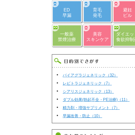
ED
育毛
避妊
早漏
発毛
ピル
一般薬
美容
ダイエッ
禁煙治療
スキンケア
食欲抑制
バイアグラジェネリック（32）
レビトラジェネリック（7）
シアリスジェネリック（13）
ダブル効果(勃起不全・PE治療)（11）
精力剤・増強サプリメント（7）
早漏改善・防止（10）