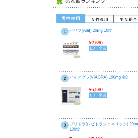
ビットジェネリック500mg お得な
バリフ(valif) 20mg 10錠
1
錠 1box
¥2,680
¥7,890
ED・早漏
性病・感染症
ビカル(ゼニカルジェネリック)
バイアグラ(VIAGRA) 100mg 4錠
2
0mg 90カプセル
¥5,580
¥8,400
ED・早漏
ダイエット・食欲抑制
ンザイムQ10 50mg 10カプセル
ブリトラ(レビトラジェネリック) 20m
3
100錠
¥2,350