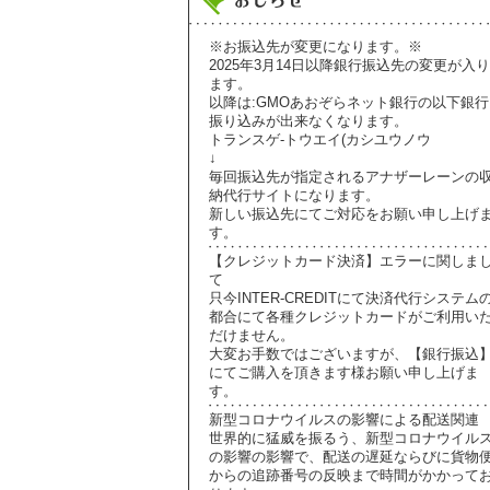
※お振込先が変更になります。※
2025年3月14日以降銀行振込先の変更が入り
ます。
以降は:GMOあおぞらネット銀行の以下銀行
振り込みが出来なくなります。
トランスゲ-トウエイ(カシユウノウ
↓
毎回振込先が指定されるアナザーレーンの
納代行サイトになります。
新しい振込先にてご対応をお願い申し上げ
す。
【クレジットカード決済】エラーに関しま
て
只今INTER-CREDITにて決済代行システム
都合にて各種クレジットカードがご利用い
だけません。
大変お手数ではございますが、【銀行振込
にてご購入を頂きます様お願い申し上げま
す。
新型コロナウイルスの影響による配送関連
世界的に猛威を振るう、新型コロナウイル
の影響の影響で、配送の遅延ならびに貨物
からの追跡番号の反映まで時間がかかって