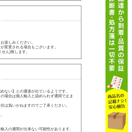
をお楽しみください。
ジが変更される場合もございます。
ません)致します。
認めない】との通達が出ているようです。
】の場合は個人輸入と認められず通関で止ま
責任は負いかねますのでご了承ください。
す。
人輸入の通関が出来ない可能性があります。