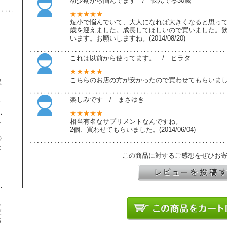
幼少期から悩んでます / 悩んでる30歳
★★★★★
短小で悩んでいて、大人になれば大きくなると思って
歳を迎えました。成長してほしいので買いました。
います。お願いしますね。(2014/08/20)
これは以前から使ってます。 / ヒラタ
★★★★★
こちらのお店の方が安かったので買わせてもらいました。(2
収
ま
楽しみです / まさゆき
★★★★★
し
相当有名なサプリメントなんですね。
2個、買わせてもらいました。(2014/06/04)
の
た
この商品に対するご感想をぜひお
】
ス
便
お