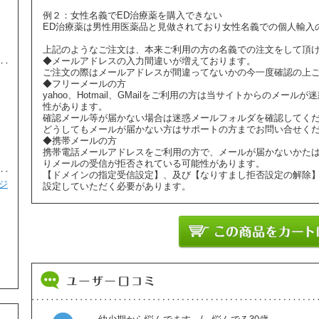
避妊・ピル
例２：女性名義でED治療薬を購入できない
ED治療薬は男性用医薬品と見做されており女性名義での個人輸入
上記のようなご注文は、本来ご利用の方の名義での注文をして頂
◆メールアドレスの入力間違いが増えております。
ご注文の際はメールアドレスが間違ってないかの今一度確認の上
コスメライトクリーム(COSMELITE
4
◆フリーメールの方
CREAM) 15gm
yahoo、Hotmail、GMailをご利用の方は当サイトからのメ
性があります。
¥2,180
確認メール等が届かない場合は迷惑メールフォルダを確認してく
美容・スキンケア
どうしてもメールが届かない方はサポートの方までお問い合せく
◆携帯メールの方
携帯電話メールアドレスをご利用の方で、メールが届かないかた
りメールの受信が拒否されている可能性があります。
【ドメインの指定受信設定】、及び【なりすまし拒否設定の解除
ジ
マルチビタミン 100mg 30カプセル
設定していただく必要があります。
5
¥3,100
美容・スキンケア