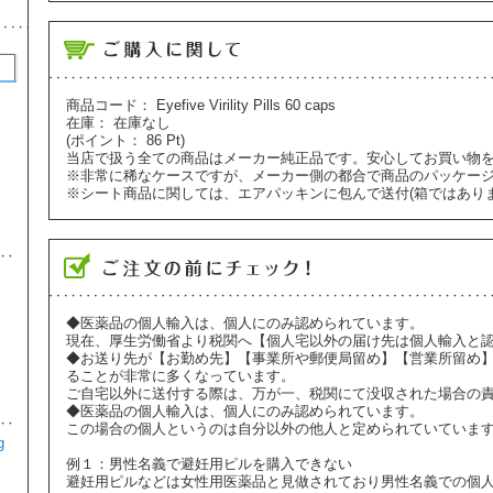
商品コード：
Eyefive Virility Pills 60 caps
アイピル 1.5mg 1錠
1
在庫：
在庫なし
(ポイント：
86
Pt)
¥1,980
当店で扱う全ての商品はメーカー純正品です。安心してお買い物
避妊・ピル
※非常に稀なケースですが、メーカー側の都合で商品のパッケー
※シート商品に関しては、エアパッキンに包んで送付(箱ではあり
ルミガン(LUMIGAN) 3ml 0.01%
2
¥2,980
◆医薬品の個人輸入は、個人にのみ認められています。
現在、厚生労働省より税関へ【個人宅以外の届け先は個人輸入と
美容・スキンケア
◆お送り先が【お勤め先】【事業所や郵便局留め】【営業所留め
ることが非常に多くなっています。
ご自宅以外に送付する際は、万が一、税関にて没収された場合の
◆医薬品の個人輸入は、個人にのみ認められています。
この場合の個人というのは自分以外の他人と定められていていま
g
ジネット35(GINETTE-35) 21錠
3
例１：男性名義で避妊用ピルを購入できない
避妊用ピルなどは女性用医薬品と見做されており男性名義での個
¥2,370