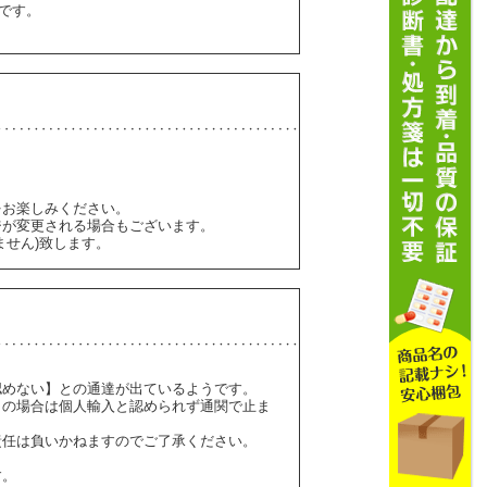
要です。
をお楽しみください。
ジが変更される場合もございます。
ません)致します。
認めない】との通達が出ているようです。
】の場合は個人輸入と認められず通関で止ま
責任は負いかねますのでご了承ください。
す。