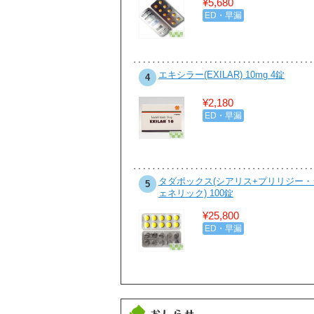
¥5,680
ダイエット・食欲抑制
ED・早漏
ビル 200mg 100錠
エキシラー(EXILAR) 10mg 4錠
4
¥5,800
¥2,180
性病・感染症
ED・早漏
ピシリンジェネリック 100錠
タダポックス(シアリス+プリリジー・
5
ェネリック) 100錠
¥3,780
¥25,800
性病・感染症
ED・早漏