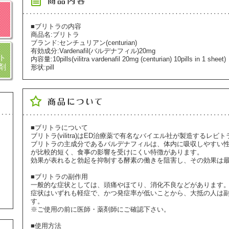
■ブリトラの内容
商品名:ブリトラ
ブランド:センチュリアン(centurian)
有効成分:Vardenafil(バルデナフィル)20mg
ト
内容量:10pills(vilitra vardenafil 20mg (centurian) 10pills in 1 sheet)
剤
形状:pill
■ブリトラについて
ブリトラ(vilitra)はED治療薬で有名なバイエル社が製造するレ
ブリトラの主成分であるバルデナフィルは、体内に吸収しやすい
が比較的短く、食事の影響を受けにくい特徴があります。
効果が表れると勃起を抑制する酵素の働きを阻害し、その効果は最
■ブリトラの副作用
一般的な症状としては、頭痛やほてり、消化不良などがあります
症状はいずれも軽症で、かつ発症率が低いことから、大抵の人は
す。
※ご使用の前に医師・薬剤師にご確認下さい。
■使用方法