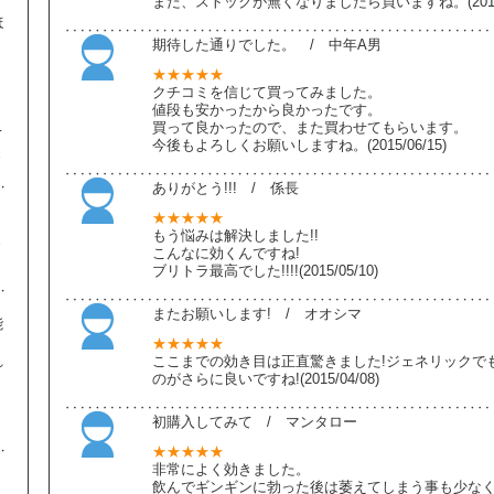
また、ストックが無くなりましたら買いますね。(2016/0
ほ
期待した通りでした。 / 中年A男
★★★★★
、
クチコミを信じて買ってみました。
り
値段も安かったから良かったです。
買って良かったので、また買わせてもらいます。
て
今後もよろしくお願いしますね。(2015/06/15)
き
ありがとう!!! / 係長
★★★★★
もう悩みは解決しました!!
ま
こんなに効くんですね!
ブリトラ最高でした!!!!(2015/05/10)
またお願いします! / オオシマ
能
★★★★★
れ
ここまでの効き目は正直驚きました!ジェネリックで
のがさらに良いですね!(2015/04/08)
。
、
初購入してみて / マンタロー
★★★★★
非常によく効きました。
飲んでギンギンに勃った後は萎えてしまう事も少な