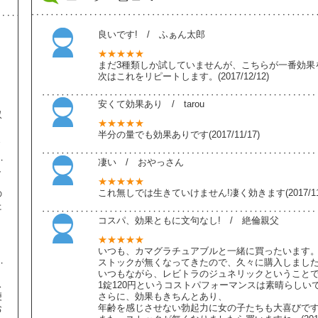
良いです! / ふぁん太郎
★★★★★
まだ3種類しか試していませんが、こちらが一番効果
次はこれをリピートします。(2017/12/12)
安くて効果あり / tarou
収
★★★★★
半分の量でも効果ありです(2017/11/17)
ま
凄い / おやっさん
し
★★★★★
これ無しでは生きていけません!凄く効きます(2017/11/
の
た
コスパ、効果ともに文句なし! / 絶倫親父
】
★★★★★
いつも、カマグラチュアブルと一緒に買ったいます
ストックが無くなってきたので、久々に購入しまし
いつもながら、レビトラのジュネリックということ
ス
1錠120円というコストパフォーマンスは素晴らしい
便
さらに、効果もきちんとあり、
年齢を感じさせない勃起力に女の子たちも大喜びで
お