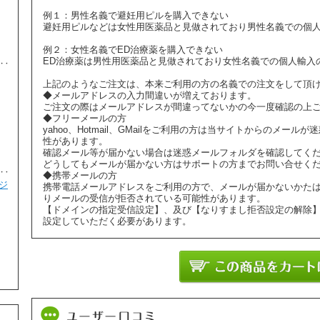
避妊・ピル
例１：男性名義で避妊用ピルを購入できない
避妊用ピルなどは女性用医薬品と見做されており男性名義での個
例２：女性名義でED治療薬を購入できない
ED治療薬は男性用医薬品と見做されており女性名義での個人輸入
コスメライトクリーム(COSMELITE
4
上記のようなご注文は、本来ご利用の方の名義での注文をして頂
CREAM) 15gm
◆メールアドレスの入力間違いが増えております。
ご注文の際はメールアドレスが間違ってないかの今一度確認の上
¥2,180
◆フリーメールの方
美容・スキンケア
yahoo、Hotmail、GMailをご利用の方は当サイトからのメ
性があります。
確認メール等が届かない場合は迷惑メールフォルダを確認してく
どうしてもメールが届かない方はサポートの方までお問い合せく
◆携帯メールの方
ジ
マルチビタミン 100mg 30カプセル
携帯電話メールアドレスをご利用の方で、メールが届かないかた
5
りメールの受信が拒否されている可能性があります。
【ドメインの指定受信設定】、及び【なりすまし拒否設定の解除
¥3,100
設定していただく必要があります。
美容・スキンケア