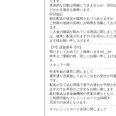
ります。
具体的な日数は明確にできませんが、20日
どかかる場合も御座います。
5/10追記
順次配送の状況が緩和されつつありますが
ご到着や追跡の反映にお時間を頂戴してお
ます。
ご入金の確認が取れている商品に関しまし
は、確実に配送されますのでお待ちいただ
ます様お願い申し上げます。
【!!!】謹賀新年【!!!】
明けましておめでとう御座いますm(__)m
本年もご愛顧の程、宜しくお願い申し上げ
す。
スタッフ一同
年末年始の運営に関しまして
通常通り営業致しておりご注文の受付が可
です。
配送が立て込む関係で若干の遅れが予想さ
ますのでお早目のご注文をお願い致します
銀行振込は各金融機関の営業日通りとなり
ご利用可能なクレジットカードはAMEX、
JCBでの決済となります。
※クレジットカード決済に関しまして