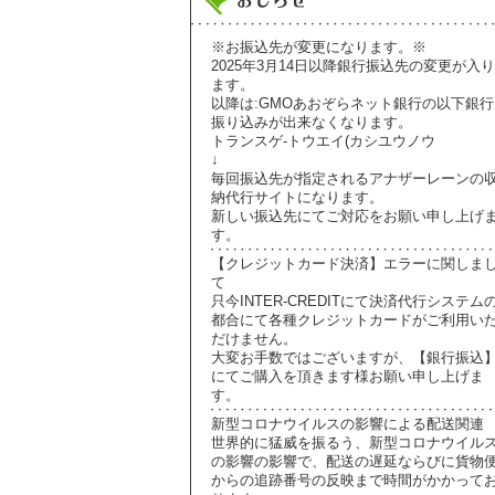
※お振込先が変更になります。※
2025年3月14日以降銀行振込先の変更が入り
ます。
以降は:GMOあおぞらネット銀行の以下銀行
振り込みが出来なくなります。
トランスゲ-トウエイ(カシユウノウ
↓
毎回振込先が指定されるアナザーレーンの
納代行サイトになります。
新しい振込先にてご対応をお願い申し上げ
す。
【クレジットカード決済】エラーに関しま
て
只今INTER-CREDITにて決済代行システム
都合にて各種クレジットカードがご利用い
だけません。
大変お手数ではございますが、【銀行振込
にてご購入を頂きます様お願い申し上げま
す。
新型コロナウイルスの影響による配送関連
世界的に猛威を振るう、新型コロナウイル
の影響の影響で、配送の遅延ならびに貨物
からの追跡番号の反映まで時間がかかって