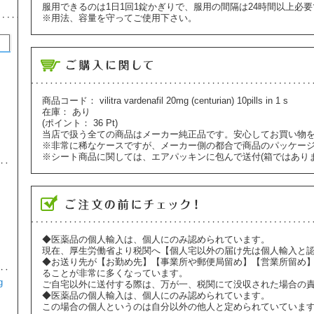
服用できるのは1日1回1錠かぎりで、服用の間隔は24時間以上必
※用法、容量を守ってご使用下さい。
アイピル 1.5mg 1錠
1
¥1,980
商品コード：
vilitra vardenafil 20mg (centurian) 10pills in 1 s
避妊・ピル
在庫：
あり
(ポイント：
36
Pt)
当店で扱う全ての商品はメーカー純正品です。安心してお買い物
※非常に稀なケースですが、メーカー側の都合で商品のパッケー
※シート商品に関しては、エアパッキンに包んで送付(箱ではあり
ルミガン(LUMIGAN) 3ml 0.01%
2
¥2,980
美容・スキンケア
◆医薬品の個人輸入は、個人にのみ認められています。
現在、厚生労働省より税関へ【個人宅以外の届け先は個人輸入と
◆お送り先が【お勤め先】【事業所や郵便局留め】【営業所留め
ることが非常に多くなっています。
g
ジネット35(GINETTE-35) 21錠
ご自宅以外に送付する際は、万が一、税関にて没収された場合の
3
◆医薬品の個人輸入は、個人にのみ認められています。
この場合の個人というのは自分以外の他人と定められていていま
¥2,370