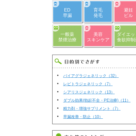
ED
育毛
避妊
早漏
発毛
ピル
一般薬
美容
ダイエッ
禁煙治療
スキンケア
食欲抑制
バイアグラジェネリック（32）
レビトラジェネリック（7）
シアリスジェネリック（13）
ダブル効果(勃起不全・PE治療)（11）
精力剤・増強サプリメント（7）
早漏改善・防止（10）