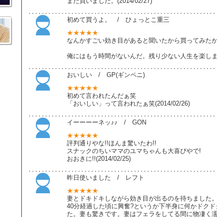
また買いました。(2014/02/27)
初めて買うよ。 / ひょっとこ重三
★★★★★
なんかすごい効き目があると聞いたから買ってみた
俺にはもう時間がないんだ。残り少ない人生を楽しませても
おいしい / GP(ギンペニ)
★★★★★
初めて言われたんだぁ笑
「おいしい」って言われたぁ笑(2014/02/26)
イーーーーネッ♪♪ / GON
★★★★★
評判通りやな!!ほんま驚いたわ!!
スナックのちいママのユマちゃんも大喜びやで!
おおきに!!(2014/02/25)
昨日使いました / レフト
★★★★★
妻とドキドキしながら効き目が出るのを待ちました
40分経過した頃に興奮?というか下半身に何かドク
た。妻も驚きです。妻はフェラをしてる間に物凄く