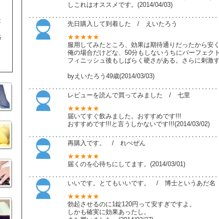
しこれはオススメです。(2014/04/03)
能
先日購入して到着した / えいたろう
絡
★★★★★
服用してみたところ、効果は期待通りだったから安
俺の場合だけどな、50分もしないうちにパーフェク
フィニッシュ後もしばらく硬さがある。さらに刺激
byえいたろう49歳(2014/03/03)
レビューを読んで買ってみました / 七里
★★★★★
届いてすぐ飲みました。おすすめです!!!
おすすめです!!!と言うしかないです!!!(2014/03/02)
再購入です。 / れぺぜん
★★★★★
届くのを心待ちにしてます。(2014/03/01)
いいです。とてもいいです。 / 博士というあだ名
★★★★★
勃起させるのに1錠120円って安すぎですよ。
しかも確実に効果あったし。