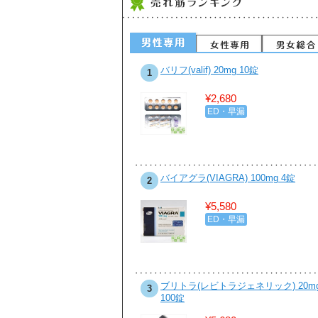
ビットジェネリック500mg お得な
バリフ(valif) 20mg 10錠
1
錠 1box
¥2,680
¥7,890
ED・早漏
性病・感染症
ビカル(ゼニカルジェネリック)
バイアグラ(VIAGRA) 100mg 4錠
2
0mg 90カプセル
¥5,580
¥8,400
ED・早漏
ダイエット・食欲抑制
ンザイムQ10 50mg 10カプセル
ブリトラ(レビトラジェネリック) 20m
3
100錠
¥2,350