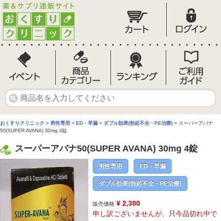
おくすりクリニック
>
男性専用
>
ED・早漏
>
ダブル効果(勃起不全・PE治療)
> スーパーアバナ
50(SUPER AVANA) 30mg 4錠
スーパーアバナ50(SUPER AVANA) 30mg 4錠
男性専用
ED・早漏
ダブル効果(勃起不全・PE治療)
¥ 2,380
販売価格
申し訳ございませんが、只今品切れ中で