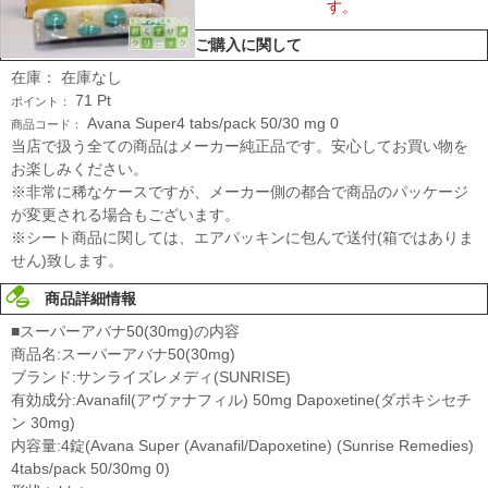
す。
ご購入に関して
在庫：
在庫なし
71
Pt
ポイント：
Avana Super4 tabs/pack 50/30 mg 0
商品コード：
当店で扱う全ての商品はメーカー純正品です。安心してお買い物を
お楽しみください。
※非常に稀なケースですが、メーカー側の都合で商品のパッケージ
が変更される場合もございます。
※シート商品に関しては、エアパッキンに包んで送付(箱ではありま
せん)致します。
商品詳細情報
■スーパーアバナ50(30mg)の内容
商品名:スーパーアバナ50(30mg)
ブランド:サンライズレメディ(SUNRISE)
有効成分:Avanafil(アヴァナフィル) 50mg Dapoxetine(ダポキシセチ
ン 30mg)
内容量:4錠(Avana Super (Avanafil/Dapoxetine) (Sunrise Remedies)
4tabs/pack 50/30mg 0)