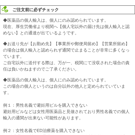
ご注文前に必ずチェック
◆医薬品の個人輸入は、個人にのみ認められています。
現在、厚生労働省より税関へ【個人宅以外の届け先は個人輸入と認
めない】との通達が出ているようです。
◆お送り先が【お勤め先】【事業所や郵便局留め】【営業所留め】
の場合は個人輸入と認められず通関で止まることが非常に多くなっ
ています。
ご自宅以外に送付する際は、万が一、税関にて没収された場合の責
任は負いかねますのでご了承ください。
◆医薬品の個人輸入は、個人にのみ認められています。
この場合の個人というのは自分以外の他人と定められていていま
す。
例１：男性名義で避妊用ピルを購入できない
避妊用ピルなどは女性用医薬品と見做されており男性名義での個人
輸入の通関が出来ない可能性があります。
例２：女性名義でED治療薬を購入できない