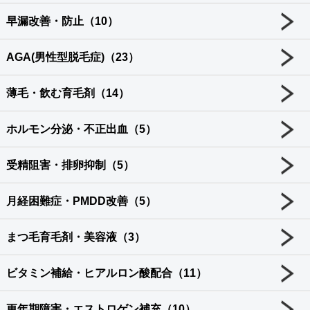
早漏改善・防止（10）
AGA(男性型脱毛症)（23）
薄毛・飲む育毛剤（14）
ホルモン分泌・不正出血（5）
受精阻害・排卵抑制（5）
月経困難症・PMDD改善（5）
まつ毛育毛剤・美容液（3）
ビタミン補給・ヒアルロン酸配合（11）
更年期障害・エストロゲン補充（10）