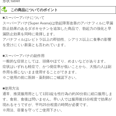
形状:tablet
この商品についてのポイント
■スーパーアバナについて
スーパーアバナ(Super Avana)は勃起障害改善のアバナフィルに早漏
防止効果のあるダポキセチンを追加した商品で、勃起力の強化と早
漏防止効果を同時に発揮します。
アバナフィルはレビトラ以上の即効性、シアリス以上に食事の影響
を受けにくい新薬とも言われています。
■スーパーアバナの副作用
一般的な症状としては、頭痛やほてり、めまいなどがあります。
症状はいずれも軽症で、かつ発症率が低いことから、大抵の人は副
作用を感じないまま使用することができます。
※ご使用の前に医師・薬剤師にご確認下さい。
■使用方法
通常、推奨服用用として1回1錠を性行為の約30分前に経口服用しま
す。食前、食後は問いません。早い人では服用後15分程度で効果が
現れるそうですが、平均25分程度の時間が必要です。
※用法、容量を守ってご使用下さい。