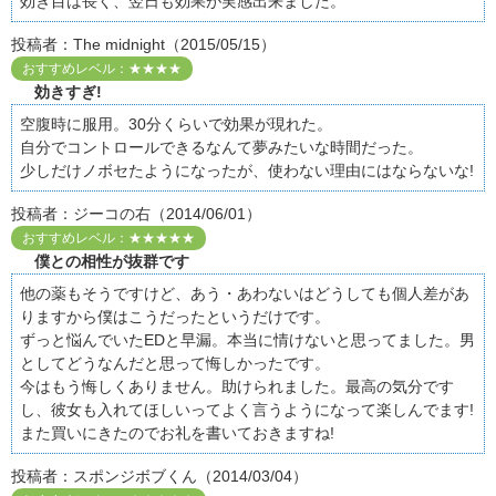
効き目は長く、翌日も効果が実感出来ました。
投稿者：The midnight（2015/05/15）
おすすめレベル：★★★★
効きすぎ!
空腹時に服用。30分くらいで効果が現れた。
自分でコントロールできるなんて夢みたいな時間だった。
少しだけノボセたようになったが、使わない理由にはならないな!
投稿者：ジーコの右（2014/06/01）
おすすめレベル：★★★★★
僕との相性が抜群です
他の薬もそうですけど、あう・あわないはどうしても個人差があ
りますから僕はこうだったというだけです。
ずっと悩んでいたEDと早漏。本当に情けないと思ってました。男
としてどうなんだと思って悔しかったです。
今はもう悔しくありません。助けられました。最高の気分です
し、彼女も入れてほしいってよく言うようになって楽しんでます!
また買いにきたのでお礼を書いておきますね!
投稿者：スポンジボブくん（2014/03/04）