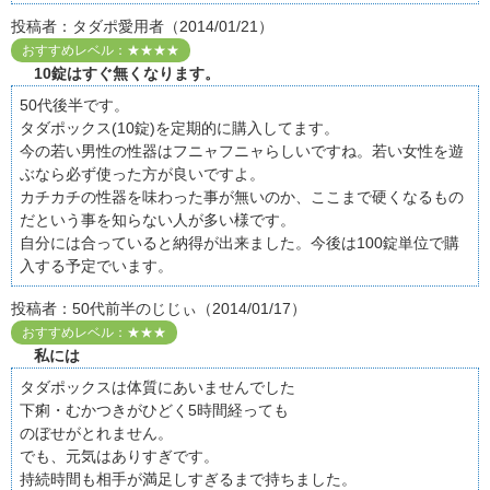
投稿者：タダポ愛用者（2014/01/21）
おすすめレベル：★★★★
10錠はすぐ無くなります。
50代後半です。
タダポックス(10錠)を定期的に購入してます。
今の若い男性の性器はフニャフニャらしいですね。若い女性を遊
ぶなら必ず使った方が良いですよ。
カチカチの性器を味わった事が無いのか、ここまで硬くなるもの
だという事を知らない人が多い様です。
自分には合っていると納得が出来ました。今後は100錠単位で購
入する予定でいます。
投稿者：50代前半のじじぃ（2014/01/17）
おすすめレベル：★★★
私には
タダポックスは体質にあいませんでした
下痢・むかつきがひどく5時間経っても
のぼせがとれません。
でも、元気はありすぎです。
持続時間も相手が満足しすぎるまで持ちました。