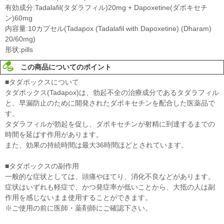
有効成分:Tadalafil(タダラフィル)20mg + Dapoxetine(ダポキセチ
ン)60mg
内容量:10カプセル(Tadapox (Tadalafil with Dapoxetine) (Dharam)
20/60mg)
形状:pills
この商品についてのポイント
■タダポックスについて
タダポックス(Tadapox)は、勃起不全の治療成分であるタダラフィル
と、早漏防止のために開発されたダポキセチンを配合した医薬品で
す。
タダラフィルが勃起を促し、ダポキセチンが射精に到達するまでの
時間を延ばす作用があります。
また、効果の持続時間は最大36時間ほどとされています。
■タダポックスの副作用
一般的な症状としては、頭痛やほてり、消化不良などがあります。
症状はいずれも軽症で、かつ発症率が低いことから、大抵の人は副
作用を感じないまま使用することができます。
※ご使用の前に医師・薬剤師にご確認下さい。