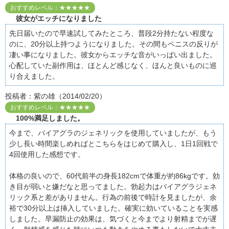
おすすめレベル：★★★★★
彼女がエッチになりました
先日届いたので早速試してみたところ、普段2分持たない程度な
のに、20分以上持つようになりました。その間もペニスの反りが
凄い事になりました。彼女からエッチな音がいっぱい出ました。
心配していた副作用は、ほとんど感じなく、ほんと良いものに巡
り合えました。
投稿者：紫の雄（2014/02/20）
おすすめレベル：★★★★★
100%満足しました。
今まで、バイアグラのジェネリックを使用していましたが、もう
少し長い時間楽しめればとこちらをはじめて購入し、1日1回戦で
4回使用した感想です。
体格の良いので、60代前半の身長182cmで体重が約86kgです。効
き目が弱いと嫌だなと思ってました。勃起力はバイアグラジェネ
リック系と差がありません。行為の前後で時計を見ましたが、余
裕で30分以上は挿入していました。確実に効いていることを実感
しました。早漏防止の効果は、気づくと今までより射精までが遅