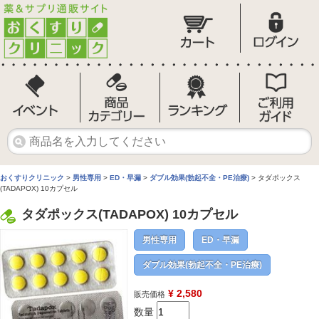
おくすりクリニック
>
男性専用
>
ED・早漏
>
ダブル効果(勃起不全・PE治療)
> タダポックス
(TADAPOX) 10カプセル
タダポックス(TADAPOX) 10カプセル
男性専用
ED・早漏
ダブル効果(勃起不全・PE治療)
¥ 2,580
販売価格
数量