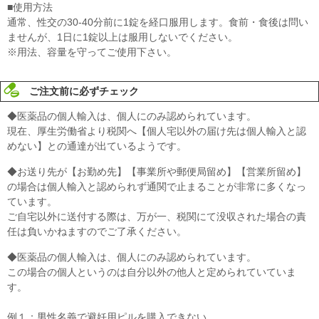
■使用方法
通常、性交の30-40分前に1錠を経口服用します。食前・食後は問い
ませんが、1日に1錠以上は服用しないでください。
※用法、容量を守ってご使用下さい。
ご注文前に必ずチェック
◆医薬品の個人輸入は、個人にのみ認められています。
現在、厚生労働省より税関へ【個人宅以外の届け先は個人輸入と認
めない】との通達が出ているようです。
◆お送り先が【お勤め先】【事業所や郵便局留め】【営業所留め】
の場合は個人輸入と認められず通関で止まることが非常に多くなっ
ています。
ご自宅以外に送付する際は、万が一、税関にて没収された場合の責
任は負いかねますのでご了承ください。
◆医薬品の個人輸入は、個人にのみ認められています。
この場合の個人というのは自分以外の他人と定められていていま
す。
例１：男性名義で避妊用ピルを購入できない