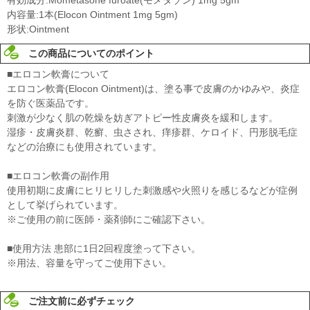
内容量:1本(Elocon Ointment 1mg 5gm)
形状:Ointment
この商品についてのポイント
■エロコン軟膏について
エロコン軟膏(Elocon Ointment)は、塗る事で皮膚のかゆみや、炎症
を防ぐ医薬品です。
刺激が少なく肌の乾燥を妨ぎアトピー性皮膚炎を緩和します。
湿疹・皮膚炎群、乾癬、虫さされ、痒疹群、ケロイド、円形脱毛症
などの治療にも使用されています。
■エロコン軟膏の副作用
使用初期に皮膚にヒリヒリした刺激感や火照りを感じるなどが症例
として挙げられています。
※ご使用の前に医師・薬剤師にご確認下さい。
■使用方法 患部に1日2回程度塗って下さい。
※用法、容量を守ってご使用下さい。
ご注文前に必ずチェック