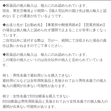
◆医薬品の個人輸入は、個人にのみ認められています。
現在、厚生労働省より税関へ【個人宅以外の届け先は個人輸入と認
めない】との通達が出ているようです。
◆お送り先が【お勤め先】【事業所や郵便局留め】【営業所留め】
の場合は個人輸入と認められず通関で止まることが非常に多くなっ
ています。
ご自宅以外に送付する際は、万が一、税関にて没収された場合の責
任は負いかねますのでご了承ください。
◆医薬品の個人輸入は、個人にのみ認められています。
この場合の個人というのは自分以外の他人と定められていていま
す。
例１：男性名義で避妊用ピルを購入できない
避妊用ピルなどは女性用医薬品と見做されており男性名義での個人
輸入の通関が出来ない可能性があります。
例２：女性名義でED治療薬を購入できない
ED治療薬は男性用医薬品と見做されており女性名義での個人輸入の
通関が出来ない可能性があります。