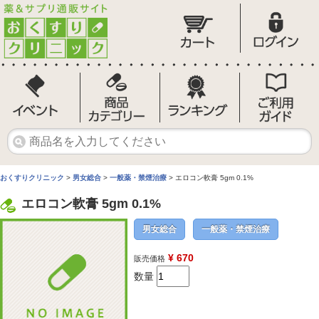
おくすりクリニック
>
男女総合
>
一般薬・禁煙治療
> エロコン軟膏 5gm 0.1%
エロコン軟膏 5gm 0.1%
男女総合
一般薬・禁煙治療
¥ 670
販売価格
数量