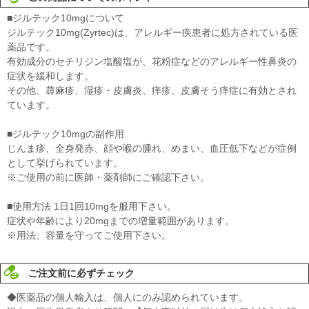
■ジルテック10mgについて
ジルテック10mg(Zyrtec)は、アレルギー疾患者に処方されている医
薬品です。
有効成分のセチリジン塩酸塩が、花粉症などのアレルギー性鼻炎の
症状を緩和します。
その他、蕁麻疹、湿疹・皮膚炎、痒疹、皮膚そう痒症に有効とされ
ています。
■ジルテック10mgの副作用
じんま疹、全身発赤、顔や喉の腫れ、めまい、血圧低下などが症例
として挙げられています。
※ご使用の前に医師・薬剤師にご確認下さい。
■使用方法 1日1回10mgを服用下さい。
症状や年齢により20mgまでの増量範囲があります。
※用法、容量を守ってご使用下さい。
ご注文前に必ずチェック
◆医薬品の個人輸入は、個人にのみ認められています。