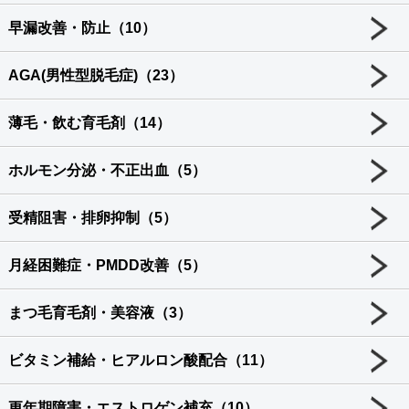
早漏改善・防止（10）
AGA(男性型脱毛症)（23）
薄毛・飲む育毛剤（14）
ホルモン分泌・不正出血（5）
受精阻害・排卵抑制（5）
月経困難症・PMDD改善（5）
まつ毛育毛剤・美容液（3）
ビタミン補給・ヒアルロン酸配合（11）
更年期障害・エストロゲン補充（10）