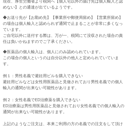
現在、厚生労働省より税関へ【個人宅以外の届け先は個人輸入と認
めない】との通達が出ているようです。
◆お送り先が【お勤め先】【事業所や郵便局留め】【営業所留め】
の場合は個人輸入と認められず通関で止まることが非常に多くなっ
ています。
ご自宅以外に送付する際は、万が一、税関にて没収された場合の責
任は負いかねますのでご了承ください。
◆医薬品の個人輸入は、個人にのみ認められています。
この場合の個人というのは自分以外の他人と定められていていま
す。
例１：男性名義で避妊用ピルを購入できない
避妊用ピルなどは女性用医薬品と見做されており男性名義での個人
輸入の通関が出来ない可能性があります。
例２：女性名義でED治療薬を購入できない
ED治療薬は男性用医薬品と見做されており女性名義での個人輸入の
通関が出来ない可能性があります。
上記のようなご注文は、本来ご利用の方の名義での注文をして頂け