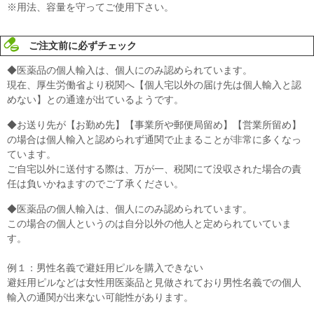
※用法、容量を守ってご使用下さい。
ご注文前に必ずチェック
◆医薬品の個人輸入は、個人にのみ認められています。
現在、厚生労働省より税関へ【個人宅以外の届け先は個人輸入と認
めない】との通達が出ているようです。
◆お送り先が【お勤め先】【事業所や郵便局留め】【営業所留め】
の場合は個人輸入と認められず通関で止まることが非常に多くなっ
ています。
ご自宅以外に送付する際は、万が一、税関にて没収された場合の責
任は負いかねますのでご了承ください。
◆医薬品の個人輸入は、個人にのみ認められています。
この場合の個人というのは自分以外の他人と定められていていま
す。
例１：男性名義で避妊用ピルを購入できない
避妊用ピルなどは女性用医薬品と見做されており男性名義での個人
輸入の通関が出来ない可能性があります。