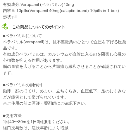
有効成分:Verapamil (ベラパミル)40mg
内容量:10pills(Verapamil 40mg(calaptin brand) 10pills in 1 box)
形状:pill
この商品についてのポイント
■ベラパミルについて
ベラパミル(verapamil)は、抗不整脈薬のひとつで血圧を下げる医薬
品です。
有効成分ベラパミルは、カルシウムが血管に入るのを阻害し心臓の
心拍数を抑える作用があります。
脳の血管を広げることから片頭痛も緩和させることが確認されてい
ます。
■ベラパミルの副作用
動悸、顔のほてり、めまい、立ちくらみ、血圧低下、足のむくみな
どが症例として挙げられています。
※ご使用の前に医師・薬剤師にご確認下さい。
■使用方法
1回40〜80mを1日3回服用ください。
経口投与数は、症状年齢により増減