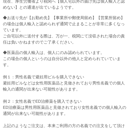
現在、厚生労働省より税関へ【個人宅以外の届け先は個人輸入と認
めない】との通達が出ているようです。
◆お送り先が【お勤め先】【事業所や郵便局留め】【営業所留め】
の場合は個人輸入と認められず通関で止まることが非常に多くなっ
ています。
ご自宅以外に送付する際は、万が一、税関にて没収された場合の責
任は負いかねますのでご了承ください。
◆医薬品の個人輸入は、個人にのみ認められています。
この場合の個人というのは自分以外の他人と定められていていま
す。
例１：男性名義で避妊用ピルを購入できない
避妊用ピルなどは女性用医薬品と見做されており男性名義での個人
輸入の通関が出来ない可能性があります。
例２：女性名義でED治療薬を購入できない
ED治療薬は男性用医薬品と見做されており女性名義での個人輸入の
通関が出来ない可能性があります。
上記のようなご注文は、本来ご利用の方の名義での注文をして頂け