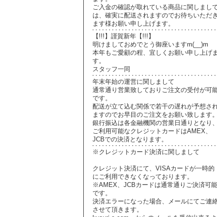
ご入金の確認が取れている商品に関しまし
は、確実に配送されますのでお待ちいただ
ます様お願い申し上げます。
【!!!】謹賀新年【!!!】
明けましておめでとう御座いますm(__)m
本年もご愛顧の程、宜しくお願い申し上げ
す。
スタッフ一同
年末年始の運営に関しまして
通常通り営業致しておりご注文の受付が可
です。
配送が立て込む関係で若干の遅れが予想さ
ますのでお早目のご注文をお願い致します
銀行振込は各金融機関の営業日通りとなり
ご利用可能なクレジットカードはAMEX、
JCBでの決済となります。
※クレジットカード決済に関しまして
クレジット決済にて、VISAカードが一時的
にご利用できなくなっております。
※AMEX、JCBカードは通常通りご決済可
です。
決済エラーになった場合、メールにてご連
させて頂きます。