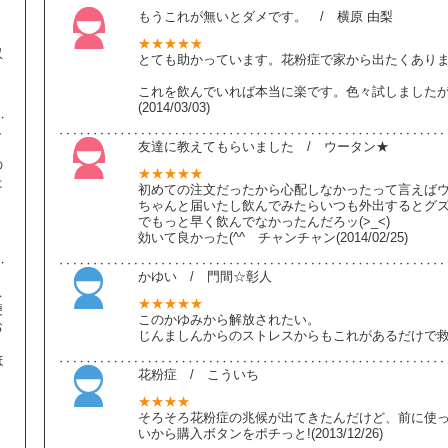
もうこれが無いとダメです。 / 横原 由梨
★★★★★
収
とても助かっています。花粉症で家から出たくあり
ま
これを飲んでいれば本当に楽です。色々試しました
(2014/03/03)
し
友達に教えてもらいました / ウータン★
の
★★★★★
た
初めての注文だったから心配しなかったって言えば
ちゃんと届いたし飲んでみたらいつも外出するとグズ
】
でもっと早く飲んでなかったんだろッ(>_<)
効いて良かった(^^ゞチャンチャン(2014/02/25)
かゆい / 門間☆彰人
ス
★★★★★
便
このかゆみから解放されたい。
お
じんましんからのストレスからもこれがあるだけで救われた
ほ
花粉症 / こういち
★★★★
、
そろそろ花粉症の兆候が出てきたんだけど、前に使
り
いから購入ボタンをポチっと!(2013/12/26)