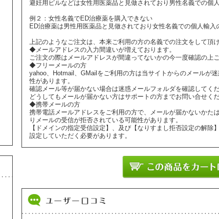
避妊用ピルなどは女性用医薬品と見做されており男性名義での個
例２：女性名義でED治療薬を購入できない
ED治療薬は男性用医薬品と見做されており女性名義での個人輸入
上記のようなご注文は、本来ご利用の方の名義での注文をして頂
◆メールアドレスの入力間違いが増えております。
ご注文の際はメールアドレスが間違ってないかの今一度確認の上
◆フリーメールの方
yahoo、Hotmail、GMailをご利用の方は当サイトからのメ
性があります。
確認メール等が届かない場合は迷惑メールフォルダを確認してく
どうしてもメールが届かない方はサポートの方までお問い合せく
◆携帯メールの方
携帯電話メールアドレスをご利用の方で、メールが届かないかた
りメールの受信が拒否されている可能性があります。
【ドメインの指定受信設定】、及び【なりすまし拒否設定の解除
設定していただく必要があります。