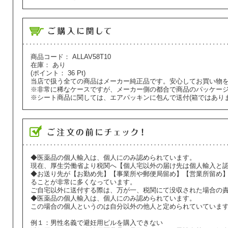
商品コード：
ALLAV58T10
在庫：
あり
(ポイント：
36
Pt)
当店で扱う全ての商品はメーカー純正品です。安心してお買い物
※非常に稀なケースですが、メーカー側の都合で商品のパッケー
※シート商品に関しては、エアパッキンに包んで送付(箱ではあり
◆医薬品の個人輸入は、個人にのみ認められています。
現在、厚生労働省より税関へ【個人宅以外の届け先は個人輸入と
◆お送り先が【お勤め先】【事業所や郵便局留め】【営業所留め
ることが非常に多くなっています。
ご自宅以外に送付する際は、万が一、税関にて没収された場合の
◆医薬品の個人輸入は、個人にのみ認められています。
この場合の個人というのは自分以外の他人と定められていていま
例１：男性名義で避妊用ピルを購入できない