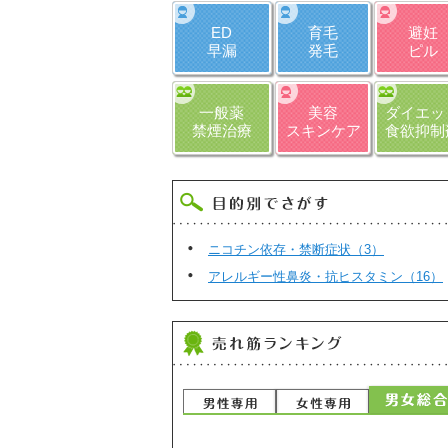
ED
育毛
避妊
早漏
発毛
ピル
一般薬
美容
ダイエッ
禁煙治療
スキンケア
食欲抑制
ニコチン依存・禁断症状（3）
アレルギー性鼻炎・抗ヒスタミン（16）