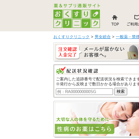
おくすりクリニック
>
男女総合
>
一般薬・禁
ご案内した追跡番号で配送状況を検索できま
※発行から反映まで数日かかる場合がありま