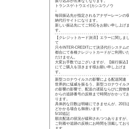
振り込みが出来なくなります。
トランスゲ-トウエイ(カシユウノウ
↓
毎回振込先が指定されるアナザーレーンの
納代行サイトになります。
新しい振込先にてご対応をお願い申し上げ
す。
【クレジットカード決済】エラーに関しま
て
只今INTER-CREDITにて決済代行システム
都合にて各種クレジットカードがご利用い
だけません。
大変お手数ではございますが、【銀行振込
にてご購入を頂きます様お願い申し上げま
す。
新型コロナウイルスの影響による配送関連
世界的に猛威を振るう、新型コロナウイル
の影響の影響で、配送の遅延ならびに貨物
からの追跡番号の反映まで時間がかかって
ります。
具体的な日数は明確にできませんが、20日
どかかる場合も御座います。
5/10追記
順次配送の状況が緩和されつつありますが
ご到着や追跡の反映にお時間を頂戴してお
ます。