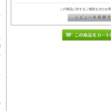
て
き
この商品に対するご感想をぜひお
ま
能
れ
。
、
能
絡