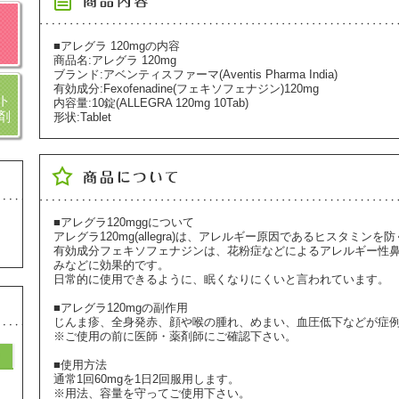
■アレグラ 120mgの内容
商品名:アレグラ 120mg
ブランド:アベンティスファーマ(Aventis Pharma India)
有効成分:Fexofenadine(フェキソフェナジン)120mg
ト
内容量:10錠(ALLEGRA 120mg 10Tab)
剤
形状:Tablet
■アレグラ120mggについて
アレグラ120mg(allegra)は、アレルギー原因であるヒスタミン
有効成分フェキソフェナジンは、花粉症などによるアレルギー性
みなどに効果的です。
日常的に使用できるように、眠くなりにくいと言われています。
■アレグラ120mgの副作用
じんま疹、全身発赤、顔や喉の腫れ、めまい、血圧低下などが症
※ご使用の前に医師・薬剤師にご確認下さい。
■使用方法
通常1回60mgを1日2回服用します。
※用法、容量を守ってご使用下さい。