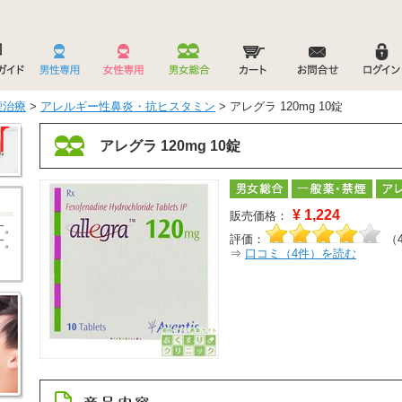
煙治療
>
アレルギー性鼻炎・抗ヒスタミン
> アレグラ 120mg 10錠
アレグラ 120mg 10錠
¥
1,224
販売価格：
す。
評価：
（
す。
⇒
口コミ（
4
件）を読む