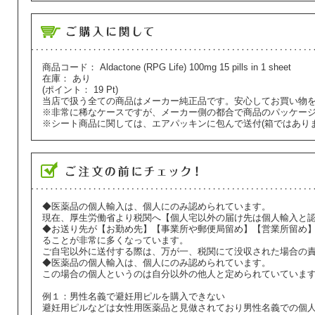
商品コード：
Aldactone (RPG Life) 100mg 15 pills in 1 sheet
在庫：
あり
(ポイント：
19
Pt)
当店で扱う全ての商品はメーカー純正品です。安心してお買い物
※非常に稀なケースですが、メーカー側の都合で商品のパッケー
※シート商品に関しては、エアパッキンに包んで送付(箱ではあり
◆医薬品の個人輸入は、個人にのみ認められています。
現在、厚生労働省より税関へ【個人宅以外の届け先は個人輸入と
◆お送り先が【お勤め先】【事業所や郵便局留め】【営業所留め
ることが非常に多くなっています。
ご自宅以外に送付する際は、万が一、税関にて没収された場合の
◆医薬品の個人輸入は、個人にのみ認められています。
この場合の個人というのは自分以外の他人と定められていていま
例１：男性名義で避妊用ピルを購入できない
避妊用ピルなどは女性用医薬品と見做されており男性名義での個