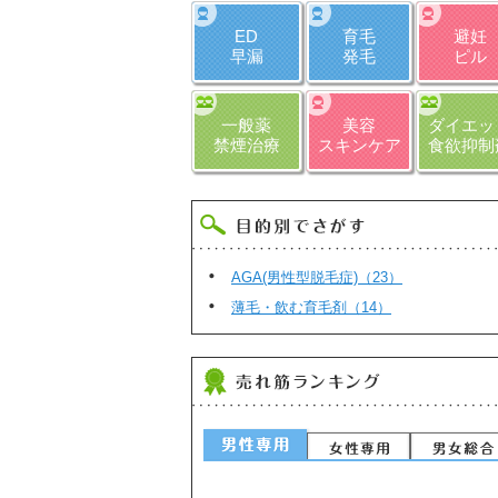
ED
育毛
避妊
早漏
発毛
ピル
一般薬
美容
ダイエッ
禁煙治療
スキンケア
食欲抑制
AGA(男性型脱毛症)（23）
薄毛・飲む育毛剤（14）