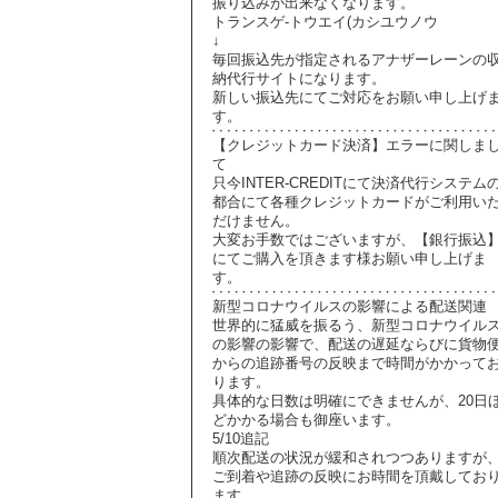
振り込みが出来なくなります。
トランスゲ-トウエイ(カシユウノウ
↓
毎回振込先が指定されるアナザーレーンの
納代行サイトになります。
新しい振込先にてご対応をお願い申し上げ
す。
【クレジットカード決済】エラーに関しま
て
只今INTER-CREDITにて決済代行システム
都合にて各種クレジットカードがご利用い
だけません。
大変お手数ではございますが、【銀行振込
にてご購入を頂きます様お願い申し上げま
す。
新型コロナウイルスの影響による配送関連
世界的に猛威を振るう、新型コロナウイル
の影響の影響で、配送の遅延ならびに貨物
からの追跡番号の反映まで時間がかかって
ります。
具体的な日数は明確にできませんが、20日
どかかる場合も御座います。
5/10追記
順次配送の状況が緩和されつつありますが
ご到着や追跡の反映にお時間を頂戴してお
ます。