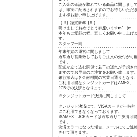
ご入金の確認が取れている商品に関しまし
は、確実に配送されますのでお待ちいただ
ます様お願い申し上げます。
【!!!】謹賀新年【!!!】
明けましておめでとう御座いますm(__)m
本年もご愛顧の程、宜しくお願い申し上げ
す。
スタッフ一同
年末年始の運営に関しまして
通常通り営業致しておりご注文の受付が可
です。
配送が立て込む関係で若干の遅れが予想さ
ますのでお早目のご注文をお願い致します
銀行振込は各金融機関の営業日通りとなり
ご利用可能なクレジットカードはAMEX、
JCBでの決済となります。
※クレジットカード決済に関しまして
クレジット決済にて、VISAカードが一時的
にご利用できなくなっております。
※AMEX、JCBカードは通常通りご決済可
です。
決済エラーになった場合、メールにてご連
させて頂きます。