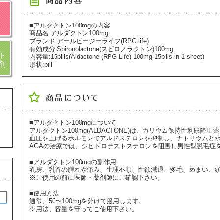
■アルダクトン100mgの内容
商品名:アルダクトン100mg
ブランド:アールピージーライフ(RPG life)
有効成分:Spironolactone(スピロノラクトン)100mg
ト
内容量:15pills(Aldactone (RPG Life) 100mg 15pills in 1 sheet)
剤
形状:pill
■アルダクトン100mgについて
アルダクトン100mg(ALDACTONE)は、カリウム保持性利尿降
血圧を上げるホルモンでアルドステロンを抑制し、ナトリウムと
AGAの治療では、ジヒドロテストステロンを阻害し男性型脱毛症
■アルダクトン100mgの副作用
乳房、乳首の腫れや痛み、生理不順、性欲減退、多毛、めまい、
※ご使用の前に医師・薬剤師にご確認下さい。
■使用方法
通常、50〜100mgを分けて服用します。
※用法、容量を守ってご使用下さい。