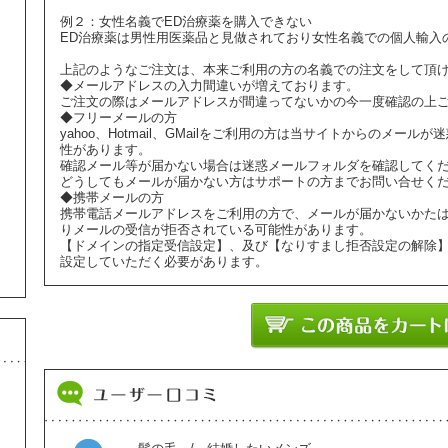
例２：女性名義でED治療薬を購入できない
ED治療薬は男性用医薬品と見做されており女性名義での個人輸入
上記のようなご注文は、本来ご利用の方の名義での注文をして頂
◆メールアドレスの入力間違いが増えております。
ご注文の際はメールアドレスが間違ってないかの今一度確認の上
◆フリーメールの方
yahoo、Hotmail、GMailをご利用の方は当サイトからのメ
性があります。
確認メール等が届かない場合は迷惑メールフォルダを確認してく
どうしてもメールが届かない方はサポートの方までお問い合せく
◆携帯メールの方
携帯電話メールアドレスをご利用の方で、メールが届かないかた
りメールの受信が拒否されている可能性があります。
【ドメインの指定受信設定】、及び【なりすまし拒否設定の解除
設定していただく必要があります。