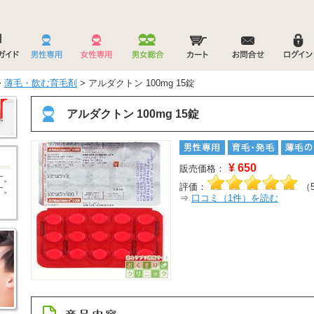
>
薄毛・飲む育毛剤
> アルダクトン 100mg 15錠
アルダクトン 100mg 15錠
¥
650
販売価格：
す。
評価：
（
す。
⇒
口コミ（
1
件）を読む