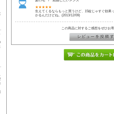
髪の毛 / 結婚したいメンズ
★★★★★
生えてくるならもっと買うけど、15錠じゃすぐ効果
収
かるんだけどね。(2013/12/09)
ま
この商品に対するご感想をぜひお
し
の
た
】
ス
便
お
ほ
、
り