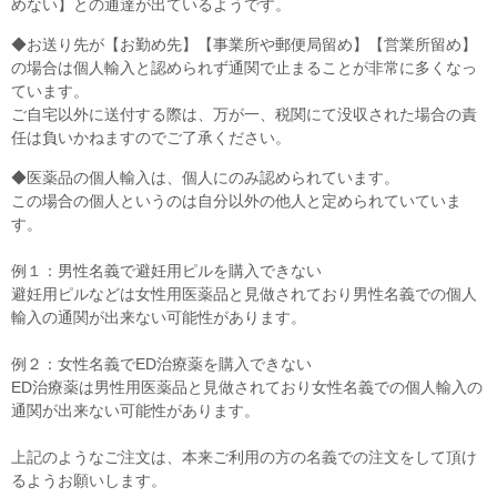
めない】との通達が出ているようです。
◆お送り先が【お勤め先】【事業所や郵便局留め】【営業所留め】
の場合は個人輸入と認められず通関で止まることが非常に多くなっ
ています。
ご自宅以外に送付する際は、万が一、税関にて没収された場合の責
任は負いかねますのでご了承ください。
◆医薬品の個人輸入は、個人にのみ認められています。
この場合の個人というのは自分以外の他人と定められていていま
す。
例１：男性名義で避妊用ピルを購入できない
避妊用ピルなどは女性用医薬品と見做されており男性名義での個人
輸入の通関が出来ない可能性があります。
例２：女性名義でED治療薬を購入できない
ED治療薬は男性用医薬品と見做されており女性名義での個人輸入の
通関が出来ない可能性があります。
上記のようなご注文は、本来ご利用の方の名義での注文をして頂け
るようお願いします。