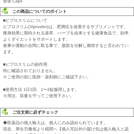
形状:Caps
この商品についてのポイント
■ビプロスリムについて
ビプロスリム(Viproslim)は、肥満症を改善するサプリメントです。
痩身効果に期待される薬草、ハーブを由来とする健康食品で、効率
よくダイエットをサポートします。
食事や運動の合間に取る事で、脂肪を分解し燃焼すると言われてい
ます。
■ビプロスリムの副作用
特に確認されておりません。
※ご使用の前に医師・薬剤師にご確認下さい。
■使用方法 1日1回、1〜2錠服用します。
※用法、容量を守ってご使用下さい。
ご注文前に必ずチェック
◆医薬品の個人輸入は、個人にのみ認められています。
現在、厚生労働省より税関へ【個人宅以外の届け先は個人輸入と認