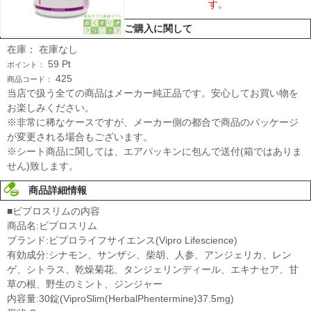
す。
ご購入に関して
在庫：
在庫なし
59
Pt
ポイント：
425
商品コード：
当店で扱う全ての商品はメーカー純正品です。安心してお買い物を
お楽しみください。
※非常に稀なケースですが、メーカー側の都合で商品のパッケージ
が変更される場合もございます。
※シート商品に関しては、エアパッキンに包んで送付(箱ではありま
せん)致します。
商品詳細情報
■ビプロスリムの内容
商品名:ビプロスリム
ブランド:ビプロライフサイエンス(Vipro Lifescience)
有効成分:シナモン、サンザシ、柴胡、人参、アンジェリカ、レン
ゲ、シトラス、乾燥菊花、タンジェリンディール、エキナセア、甘
草の根、野生のミント、ジンジャー
内容量:30錠(ViproSlim(HerbalPhentermine)37.5mg)