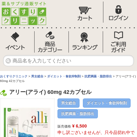
おくすりクリニック
>
男女総合
>
ダイエット・食欲抑制剤
>
抗肥満薬・脂肪排出
> アリー(アライ)
60mg 42カプセル
アリー(アライ) 60mg 42カプセル
男女総合
ダイエット・食欲抑制剤
抗肥満薬・脂肪排出
¥ 6,500
販売価格
申し訳ございませんが、只今品切れ中で