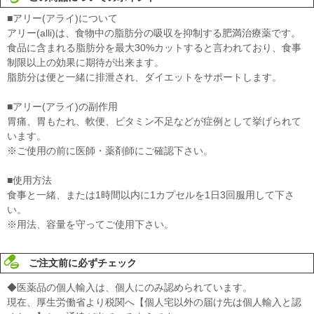
■アリー(アライ)について
アリー(alli)は、食物中の脂肪分の吸収を抑制する肥満治療薬です。
食品に含まれる脂肪分を最大30%カットすると言われており、食事
制限以上の効果に期待が出来ます。
脂肪分は便と一緒に排泄され、ダイエットをサポートします。
■アリー(アライ)の副作用
胃痛、胃もたれ、軟便、ビタミン不足などが症例として挙げられて
います。
※ご使用の前に医師・薬剤師にご確認下さい。
■使用方法
食事と一緒、または1時間以内に1カプセルを1日3回服用して下さ
い。
※用法、容量を守ってご使用下さい。
ご注文前に必ずチェック
◆医薬品の個人輸入は、個人にのみ認められています。
現在、厚生労働省より税関へ【個人宅以外の届け先は個人輸入と認