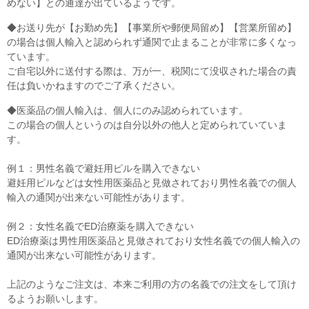
めない】との通達が出ているようです。
◆お送り先が【お勤め先】【事業所や郵便局留め】【営業所留め】
の場合は個人輸入と認められず通関で止まることが非常に多くなっ
ています。
ご自宅以外に送付する際は、万が一、税関にて没収された場合の責
任は負いかねますのでご了承ください。
◆医薬品の個人輸入は、個人にのみ認められています。
この場合の個人というのは自分以外の他人と定められていていま
す。
例１：男性名義で避妊用ピルを購入できない
避妊用ピルなどは女性用医薬品と見做されており男性名義での個人
輸入の通関が出来ない可能性があります。
例２：女性名義でED治療薬を購入できない
ED治療薬は男性用医薬品と見做されており女性名義での個人輸入の
通関が出来ない可能性があります。
上記のようなご注文は、本来ご利用の方の名義での注文をして頂け
るようお願いします。