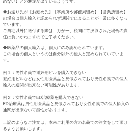
めない】との通達が出ているようです。
◆お送り先が【お勤め先】【事業所や郵便局留め】【営業所留め】
の場合は個人輸入と認められず通関で止まることが非常に多くなっ
ています。
ご自宅以外に送付する際は、万が一、税関にて没収された場合の責
任は負いかねますのでご了承ください。
◆医薬品の個人輸入は、個人にのみ認められています。
この場合の個人というのは自分以外の他人と定められていていま
す。
例１：男性名義で避妊用ピルを購入できない
避妊用ピルなどは女性用医薬品と見做されており男性名義での個人
輸入の通関が出来ない可能性があります。
例２：女性名義でED治療薬を購入できない
ED治療薬は男性用医薬品と見做されており女性名義での個人輸入の
通関が出来ない可能性があります。
上記のようなご注文は、本来ご利用の方の名義での注文をして頂け
るようお願いします。