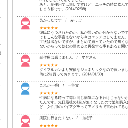
て
あと、副作用では無いですけど、エッチの時に飲ん
き
しまう私です。(2014/02/08)
良かったです / みっぽ
★★★★★
ま
彼氏にうつされたのか、私が悪いのか分からないで
でもこんな事言えないから今はエッチはしてません
症状は出ないですが、まとめて買っていたので無く
ないからって飲むの辞めると再発する事もあると聞いた事が
能
副作用は感じません / マヤさん
れ
★★★★★
。
ダイフルカンより安価なジェネリックなので買いま
、
備に2箱買っておきます。(2014/01/30)
これが一番! / 一等賞
★★★★★
性病になる時って毎回同じ病気になるわけじゃない
たんです。先日最後の1錠が無くなったので追加購入
ど、女性用のバイアグラってアメリカで言われてるなら彼女
能
病院に行きたくない / 由紀子
絡
★★★★★