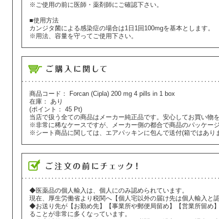
※ご使用の前に医師・薬剤師にご確認下さい。
■使用方法
カンジタ菌による感染症の場合は1日1回100mgを基本とします。
※用法、容量を守ってご使用下さい。
商品コード：
Forcan (Cipla) 200 mg 4 pills in 1 box
在庫：
あり
(ポイント：
45
Pt)
当店で扱う全ての商品はメーカー純正品です。安心してお買い物
※非常に稀なケースですが、メーカー側の都合で商品のパッケー
※シート商品に関しては、エアパッキンに包んで送付(箱ではあり
◆医薬品の個人輸入は、個人にのみ認められています。
現在、厚生労働省より税関へ【個人宅以外の届け先は個人輸入と
◆お送り先が【お勤め先】【事業所や郵便局留め】【営業所留め
ることが非常に多くなっています。