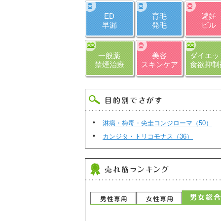
ED
育毛
避妊
早漏
発毛
ピル
一般薬
美容
ダイエッ
禁煙治療
スキンケア
食欲抑制
淋病・梅毒・尖圭コンジローマ（50）
カンジタ・トリコモナス（36）