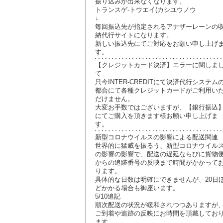
振り込みが出来なくなります。
トランスゲ-トウエイ(カシユウノウ
↓
毎回振込先が指定されるアナザーレーンの
納代行サイトになります。
新しい振込先にてご対応をお願い申し上げ
す。
【クレジットカード決済】エラーに関しま
て
只今INTER-CREDITにて決済代行システム
都合にて各種クレジットカードがご利用い
だけません。
大変お手数ではございますが、【銀行振込
にてご購入を頂きます様お願い申し上げま
す。
新型コロナウイルスの影響による配送関連
世界的に猛威を振るう、新型コロナウイル
の影響の影響で、配送の遅延ならびに貨物
からの追跡番号の反映まで時間がかかって
ります。
具体的な日数は明確にできませんが、20日
どかかる場合も御座います。
5/10追記
順次配送の状況が緩和されつつありますが
ご到着や追跡の反映にお時間を頂戴してお
ます。