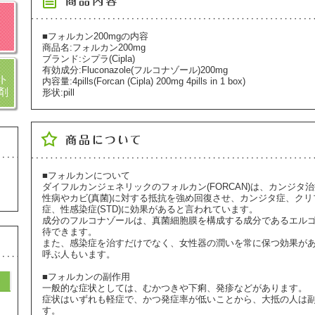
■フォルカン200mgの内容
商品名:フォルカン200mg
ブランド:シプラ(Cipla)
有効成分:Fluconazole(フルコナゾール)200mg
ト
内容量:4pills(Forcan (Cipla) 200mg 4pills in 1 box)
剤
形状:pill
■フォルカンについて
ダイフルカンジェネリックのフォルカン(FORCAN)は、カンジタ
性病やカビ(真菌)に対する抵抗を強め回復させ、カンジタ症、ク
症、性感染症(STD)に効果があると言われています。
成分のフルコナゾールは、真菌細胞膜を構成する成分であるエル
待できます。
また、感染症を治すだけでなく、女性器の潤いを常に保つ効果が
呼ぶ人もいます。
■フォルカンの副作用
一般的な症状としては、むかつきや下痢、発疹などがあります。
症状はいずれも軽症で、かつ発症率が低いことから、大抵の人は
す。