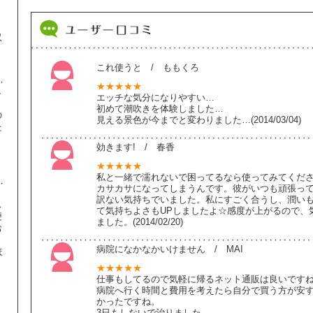
収
ま
これ使うと / ももくろ
★★★★★
し
エッチな気分になりやすい…
初めて潮吹きを体験しました…
の
見える景色が今までと変わりました…(2014/03/04)
た
効きます! / 春香
】
★★★★★
私と一緒で濡れないで困ってるなら使ってみてくだ
カサカサになってしまうんです。彼がいつも頑張っ
訳ない気持ちでいました。私にすごく合うし、潤い
ス
て気持ちよさもUPしましたよ☆感度が上がるので、
便
ました。(2014/02/20)
お
病院になかなかいけません / MAI
ほ
★★★★★
仕事もしてるので気軽に帰るネット通販は良いですね
、
病院へ行く時間と費用を考えたら自分で買う方が安
り
かったですね。
3日もしないで治りました。