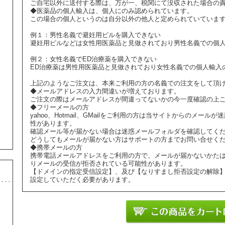
ご自宅以外に送付する際は、万が一、税関にて没収された場合の
◆医薬品の個人輸入は、個人にのみ認められています。
この場合の個人というのは自分以外の他人と定められていていま
例１：男性名義で避妊用ピルを購入できない
避妊用ピルなどは女性用医薬品と見做されており男性名義での個
例２：女性名義でED治療薬を購入できない
ED治療薬は男性用医薬品と見做されており女性名義での個人輸入
上記のようなご注文は、本来ご利用の方の名義での注文をして頂
◆メールアドレスの入力間違いが増えております。
ご注文の際はメールアドレスが間違ってないかの今一度確認の上
◆フリーメールの方
yahoo、Hotmail、GMailをご利用の方は当サイトからのメ
性があります。
確認メール等が届かない場合は迷惑メールフォルダを確認してく
どうしてもメールが届かない方はサポートの方までお問い合せく
◆携帯メールの方
携帯電話メールアドレスをご利用の方で、メールが届かないかた
りメールの受信が拒否されている可能性があります。
【ドメインの指定受信設定】、及び【なりすまし拒否設定の解除
設定していただく必要があります。