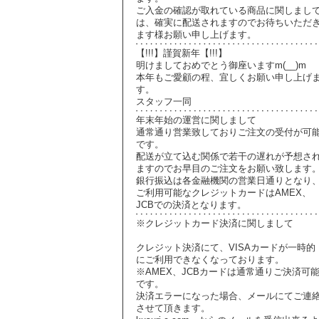
ご入金の確認が取れている商品に関しまし
は、確実に配送されますのでお待ちいただ
ます様お願い申し上げます。
【!!!】謹賀新年【!!!】
明けましておめでとう御座いますm(__)m
本年もご愛顧の程、宜しくお願い申し上げ
す。
スタッフ一同
年末年始の運営に関しまして
通常通り営業致しておりご注文の受付が可
です。
配送が立て込む関係で若干の遅れが予想さ
ますのでお早目のご注文をお願い致します
銀行振込は各金融機関の営業日通りとなり
ご利用可能なクレジットカードはAMEX、
JCBでの決済となります。
※クレジットカード決済に関しまして
クレジット決済にて、VISAカードが一時的
にご利用できなくなっております。
※AMEX、JCBカードは通常通りご決済可
です。
決済エラーになった場合、メールにてご連
させて頂きます。