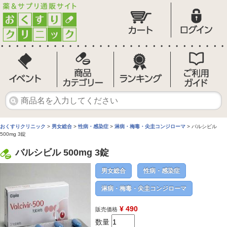
おくすりクリニック
>
男女総合
>
性病・感染症
>
淋病・梅毒・尖圭コンジローマ
> バルシビル
500mg 3錠
バルシビル 500mg 3錠
男女総合
性病・感染症
淋病・梅毒・尖圭コンジローマ
¥ 490
販売価格
数量