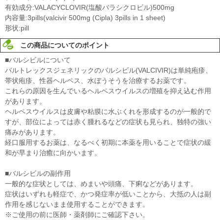
有効成分:VALACYCLOVIR(塩酸バラシクロビル)500mg
内容量:3pills(valcivir 500mg (Cipla) 3pills in 1 sheet)
形状:pill
この商品についてのポイント
■バルシビルについて
バルトレックスジェネリックのバルシビル(VALCIVIR)は単純疱疹、
帯状疱疹、性器ヘルペス、水ぼうそうを治療するお薬です。
これらの原因を生んでいるヘルペスウイルスの増殖を抑え込む作用
があります。
ヘルペスウイルスは皮膚や粘膜に水ぶくれを形成するのが一般的で
すが、部位によっては赤く腫れるなどの症状も見られ、独特の強い
痛みがあります。
経口服用するお薬は、なるべく初期に本薬を用いることで症状の緩
和が早まり治癒に向かいます。
■バルシビルの副作用
一般的な症状としては、めまいや頭痛、下痢などがあります。
症状はいずれも軽症で、かつ発症率が低いことから、大抵の人は副
作用を感じないまま使用することができます。
※ご使用の前に医師・薬剤師にご確認下さい。