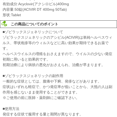
有効成分:Acyclovir(アクシロビル)400mg
内容量:50錠(ACIVIR DT 400mg 50Tab)
形状:Tablet
この商品についてのポイント
■ゾビラックスジェネリックについて
ゾビラックスジェネリックのアシビル(ACIVIR)は単純ヘルペスウィ
ルス、帯状疱疹等のウィルスなどに高い効果が期待できるお薬で
す。
ヘルペスウイルスの増殖をおさえますので、ウイルスの少ない発症
初期に用いると効果的です。
初期治療により病状の悪化がおさえられ、治癒が早まります。
■ゾビラックスジェネリックの副作用
一般的な症状としては、腹痛や下痢、発疹などがあります。
症状はいずれも軽症で、かつ発症率が低いことから、大抵の人は副
作用を感じないまま使用することができます。
※ご使用の前に医師・薬剤師にご確認下さい。
■使用方法
発症する症状で服用する量と期間が異なります。