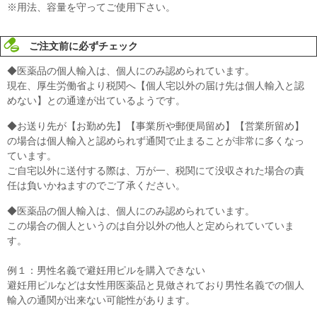
※用法、容量を守ってご使用下さい。
ご注文前に必ずチェック
◆医薬品の個人輸入は、個人にのみ認められています。
現在、厚生労働省より税関へ【個人宅以外の届け先は個人輸入と認
めない】との通達が出ているようです。
◆お送り先が【お勤め先】【事業所や郵便局留め】【営業所留め】
の場合は個人輸入と認められず通関で止まることが非常に多くなっ
ています。
ご自宅以外に送付する際は、万が一、税関にて没収された場合の責
任は負いかねますのでご了承ください。
◆医薬品の個人輸入は、個人にのみ認められています。
この場合の個人というのは自分以外の他人と定められていていま
す。
例１：男性名義で避妊用ピルを購入できない
避妊用ピルなどは女性用医薬品と見做されており男性名義での個人
輸入の通関が出来ない可能性があります。