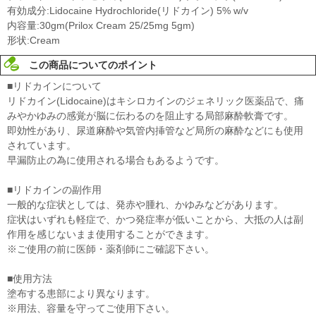
有効成分:Lidocaine Hydrochloride(リドカイン) 5% w/v
内容量:30gm(Prilox Cream 25/25mg 5gm)
形状:Cream
この商品についてのポイント
■リドカインについて
リドカイン(Lidocaine)はキシロカインのジェネリック医薬品で、痛
みやかゆみの感覚が脳に伝わるのを阻止する局部麻酔軟膏です。
即効性があり、尿道麻酔や気管内挿管など局所の麻酔などにも使用
されています。
早漏防止の為に使用される場合もあるようです。
■リドカインの副作用
一般的な症状としては、発赤や腫れ、かゆみなどがあります。
症状はいずれも軽症で、かつ発症率が低いことから、大抵の人は副
作用を感じないまま使用することができます。
※ご使用の前に医師・薬剤師にご確認下さい。
■使用方法
塗布する患部により異なります。
※用法、容量を守ってご使用下さい。