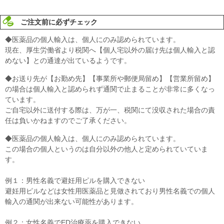
ご注文前に必ずチェック
◆医薬品の個人輸入は、個人にのみ認められています。
現在、厚生労働省より税関へ【個人宅以外の届け先は個人輸入と認
めない】との通達が出ているようです。
◆お送り先が【お勤め先】【事業所や郵便局留め】【営業所留め】
の場合は個人輸入と認められず通関で止まることが非常に多くなっ
ています。
ご自宅以外に送付する際は、万が一、税関にて没収された場合の責
任は負いかねますのでご了承ください。
◆医薬品の個人輸入は、個人にのみ認められています。
この場合の個人というのは自分以外の他人と定められていていま
す。
例１：男性名義で避妊用ピルを購入できない
避妊用ピルなどは女性用医薬品と見做されており男性名義での個人
輸入の通関が出来ない可能性があります。
例２：女性名義でED治療薬を購入できない