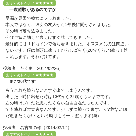
おすすめレベル：★★★★★
一度経験があるのですが
早漏が原因で彼女にフラれました。
本人ではなく、彼女の友人から1年後に聞かされました。
その時は落ち込みました。
今は早漏に効くと言えばすぐ試してきました。
最終的にはリドカインで落ち着きました。オススメなのは間違い
ないです。僕は亀頭に塗ってからしばらく(20分くらい)塗って洗
い流します。それだけです。
投稿者：たくま（2014/02/26）
おすすめレベル：★★★★★
まだ20代です
もうこれを塗らないとすぐ出てしまうんです。
出したい時に出せた時は10代から22歳くらいまでです。
あの時はプロだと思ったくらい自由自在だったんです。
でも塗れば大丈夫なんです。少しずつ塗ってます。ん?危ない!ま
だ逝きたくない!という時はもう一回塗ります(笑)
投稿者：名古屋の雄（2014/02/17）
おすすめレベル：★★★★★