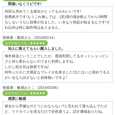
間違いなくリピです!
何回も求めてくる彼女がとってもかわいいです!
効果絶大です!もうこれ無しでは…(笑)僕の場合飲んでから1時間
もしないうちに効果が出ました。いきなり勃起が始まるんです!そ
れ以外は特に副作用はありません。
投稿者：船頭さん（2014/02/14）
おすすめレベル：★★★★★
知人に教えてもらい購入しました。
海外発送ということでしたが、普段利用してるネットショッピン
グと何ら変わらないのでまた利用しますね。
しかし効き目は抜群ですね!
何年ぶりかに大満足なプレイが出来ました!立たないと諦めてる人
がいるなら試さないと勿体無いですよ!
投稿者：敏感おとこ（2014/02/06）
おすすめレベル：★★★★★
感度に敏感
彼女から早漏なのどうにかならない?と言われて落ち込んでたけ
ど、リドカインを濡るだけで全然違うよ。試す価値ありだね。