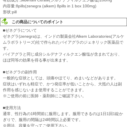
内容量:8pills(zenegra (alkem) 8pills in 1 box 100mg)
形状:pill
この商品についてのポイント
■ゼネグラについて
ゼネグラ(zenegra)は、インドの製薬会社Alkem Laboratories(アルケ
ムラボラトリーズ)社で作られたバイアグラのジェネリック医薬品で
す。
バイアグラと同じ成分シルデナフィルクエン酸塩が含まれており、
ほぼ同等の効果を得る事が出来ます。
■ゼネグラの副作用
一般的な症状としては、頭痛やほてり、めまいなどがあります。
症状はいずれも軽症で、かつ発症率が低いことから、大抵の人は副
作用を感じないまま使用することができます。
※ご使用の前に医師・薬剤師にご確認下さい。
■使用方法
通常、性行為の1時間前に服用します。服用できるのは1日1回1錠か
ぎりで、服用の間隔は24時間以上必要です。
※用法、容量を守ってご使用下さい。