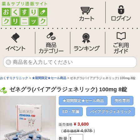
おくすりクリニック
>
★期間限定★セール商品
> ゼネグラ(バイアグラジェネリック) 100mg 8錠
ゼネグラ(バイアグラジェネリック) 100mg 8錠
★期間限定★セール商品
男性専用
ED・早漏
バイアグラジェネリック
¥ 3,600
販売価格
（
¥
4,978
）
通常価格
数量