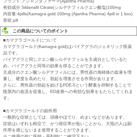
ブランド:アジャンタファーマ(Ajantha Pharma)
有効成分:Sildenafil Citrate(シルデナフィルクエン酸塩)100mg
内容量:4pills(Kamagra gold 100mg (Ajantha Pharma) 4pill in 1 box)
形状:pill
この商品についてのポイント
■カマグラゴールドについて
カマグラゴールド(Kamagra gold)はバイアグラのジェネリック医薬
品です。
バイアグラと同じクエン酸シルデナフィルを主成分としているた
め、バイアグラと同等の効果を得ることができます。
主成分のクエン酸シルデナフィルには、男性器の海綿体の血液を増
量し、硬度を高めたり、勃起を増進させる作用があります。
さらに、男性器の勃起を妨げるPDE-5という酵素を抑制することで
陰茎内の血流を促進し、ED改善への有効な効果をもたらしてくれま
す。
■カマグラゴールドの副作用
一般的な症状としては、頭痛やほてり、めまいなどがあります。
症状はいずれも軽症で、かつ発症率が低いことから、大抵の人は副
作用を感じないまま使用することができます。
※ご使用の前に医師・薬剤師にご確認下さい。