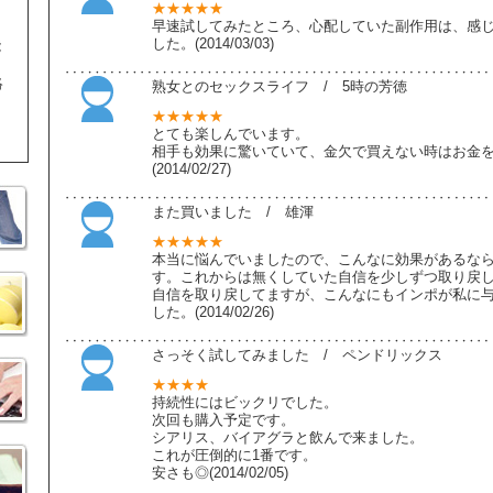
★★★★★
早速試してみたところ、心配していた副作用は、感
した。(2014/03/03)
能
絡
熟女とのセックスライフ / 5時の芳徳
★★★★★
とても楽しんでいます。
相手も効果に驚いていて、金欠で買えない時はお金
(2014/02/27)
また買いました / 雄渾
★★★★★
本当に悩んでいましたので、こんなに効果があるな
す。これからは無くしていた自信を少しずつ取り戻
自信を取り戻してますが、こんなにもインポが私に
した。(2014/02/26)
さっそく試してみました / ペンドリックス
★★★★
持続性にはビックリでした。
次回も購入予定です。
シアリス、バイアグラと飲んで来ました。
これが圧倒的に1番です。
安さも◎(2014/02/05)