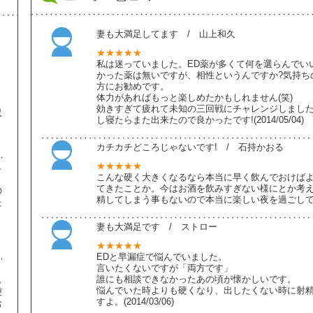
妻も大満足してます / 山上和久
★★★★★
私は迷っていました。ED薬が多くて何を選らんでい
かった薬は無いですが、相性というんですか?気持ち
方にお勧めです。
体力があればもっと楽しめたかもしれません(笑)
効きすぎて疲れて未知の三回戦にチャレンジしました
収
し寝たらまた出来たので良かったです!(2014/05/04)
ま
カチカチどころじゃないです! / 石持かおる
★★★★★
し
こんな硬く大きくなるなら本当に早く飲んでおけばよ
てきたことか。今はお酒を飲みすぎない様にとか考
の
精してしまう事もないので本当に楽しい夜を過ごしてますよ!(
た
】
妻も大満足です / ストロー
★★★★★
EDと早漏症で悩んでいました。
言いたくないですが「両方です」
誰にも相談できなかったあの頃が懐かしいです。
ス
悩んでいた時よりも硬くなり、出したくない時に射精
便
すよ。(2014/03/06)
お