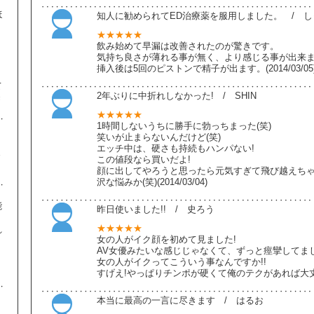
ほ
知人に勧められてED治療薬を服用しました。 / 
★★★★★
飲み始めて早漏は改善されたのが驚きです。
、
気持ち良さが薄れる事が無く、より感じる事が出来
り
挿入後は5回のピストンで精子が出ます。(2014/03/05
て
2年ぶりに中折れしなかった! / SHIN
き
★★★★★
1時間しないうちに勝手に勃っちまった(笑)
笑いが止まらないんだけど(笑)
エッチ中は、硬さも持続もハンパない!
ま
この値段なら買いだよ!
顔に出してやろうと思ったら元気すぎて飛び越えち
沢な悩みか(笑)(2014/03/04)
能
昨日使いました!! / 史ろう
★★★★★
れ
女の人がイク顔を初めて見ました!
。
AV女優みたいな感じじゃなくて、ずっと痙攣してまし
、
女の人がイクってこういう事なんですか!!
すげえ!やっぱりチンポが硬くて俺のテクがあれば大丈夫だった
本当に最高の一言に尽きます / はるお