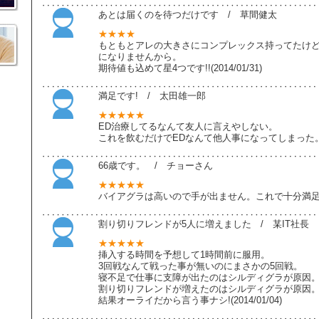
あとは届くのを待つだけです / 草間健太
★★★★
もともとアレの大きさにコンプレックス持ってたけ
になりませんから。
期待値も込めて星4つです!!(2014/01/31)
満足です! / 太田雄一郎
★★★★★
ED治療してるなんて友人に言えやしない。
これを飲むだけでEDなんて他人事になってしまった。(201
66歳です。 / チョーさん
★★★★★
バイアグラは高いので手が出ません。これで十分満足してます
割り切りフレンドが5人に増えました / 某IT社長
★★★★★
挿入する時間を予想して1時間前に服用。
3回戦なんて戦った事が無いのにまさかの5回戦。
寝不足で仕事に支障が出たのはシルディグラが原因
割り切りフレンドが増えたのはシルディグラが原因
結果オーライだから言う事ナシ!(2014/01/04)