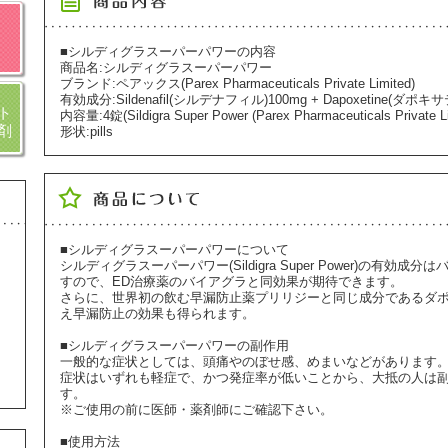
■シルディグラスーパーパワーの内容
商品名:シルディグラスーパーパワー
ブランド:ペアックス(Parex Pharmaceuticals Private Limited)
有効成分:Sildenafil(シルデナフィル)100mg + Dapoxetine(ダポキ
ト
内容量:4錠(Sildigra Super Power (Parex Pharmaceuticals Private Lim
剤
形状:pills
■シルディグラスーパーパワーについて
シルディグラスーパーパワー(Sildigra Super Power)の有
すので、ED治療薬のバイアグラと同効果が期待できます。
さらに、世界初の飲む早漏防止薬プリリジーと同じ成分であるダポ
え早漏防止の効果も得られます。
■シルディグラスーパーパワーの副作用
一般的な症状としては、頭痛やのぼせ感、めまいなどがあります
症状はいずれも軽症で、かつ発症率が低いことから、大抵の人は
す。
※ご使用の前に医師・薬剤師にご確認下さい。
■使用方法