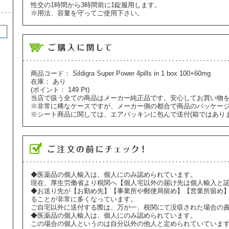
性交の1時間から3時間前に1錠服用します。
※用法、容量を守ってご使用下さい。
商品コード：
Sildigra Super Power 4pills in 1 box 100+60mg
在庫：
あり
(ポイント：
149
Pt)
当店で扱う全ての商品はメーカー純正品です。安心してお買い物
※非常に稀なケースですが、メーカー側の都合で商品のパッケー
※シート商品に関しては、エアパッキンに包んで送付(箱ではあり
◆医薬品の個人輸入は、個人にのみ認められています。
現在、厚生労働省より税関へ【個人宅以外の届け先は個人輸入と
◆お送り先が【お勤め先】【事業所や郵便局留め】【営業所留め
ることが非常に多くなっています。
ご自宅以外に送付する際は、万が一、税関にて没収された場合の
◆医薬品の個人輸入は、個人にのみ認められています。
この場合の個人というのは自分以外の他人と定められていていま