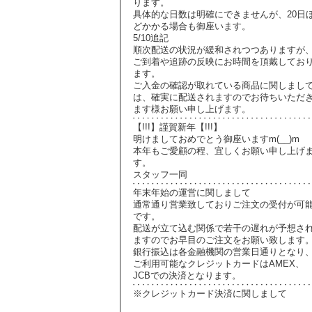
ります。
具体的な日数は明確にできませんが、20日
どかかる場合も御座います。
5/10追記
順次配送の状況が緩和されつつありますが
ご到着や追跡の反映にお時間を頂戴してお
ます。
ご入金の確認が取れている商品に関しまし
は、確実に配送されますのでお待ちいただ
ます様お願い申し上げます。
【!!!】謹賀新年【!!!】
明けましておめでとう御座いますm(__)m
本年もご愛顧の程、宜しくお願い申し上げ
す。
スタッフ一同
年末年始の運営に関しまして
通常通り営業致しておりご注文の受付が可
です。
配送が立て込む関係で若干の遅れが予想さ
ますのでお早目のご注文をお願い致します
銀行振込は各金融機関の営業日通りとなり
ご利用可能なクレジットカードはAMEX、
JCBでの決済となります。
※クレジットカード決済に関しまして