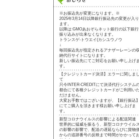
※お振込先が変更になります。※
2025年3月14日以降銀行振込先の変更が入り
ます。
以降は:GMOあおぞらネット銀行の以下銀行
振り込みが出来なくなります。
トランスゲ-トウエイ(カシユウノウ
↓
毎回振込先が指定されるアナザーレーンの
納代行サイトになります。
新しい振込先にてご対応をお願い申し上げ
す。
【クレジットカード決済】エラーに関しま
て
只今INTER-CREDITにて決済代行システム
都合にて各種クレジットカードがご利用い
だけません。
大変お手数ではございますが、【銀行振込
にてご購入を頂きます様お願い申し上げま
す。
新型コロナウイルスの影響による配送関連
世界的に猛威を振るう、新型コロナウイル
の影響の影響で、配送の遅延ならびに貨物
からの追跡番号の反映まで時間がかかって