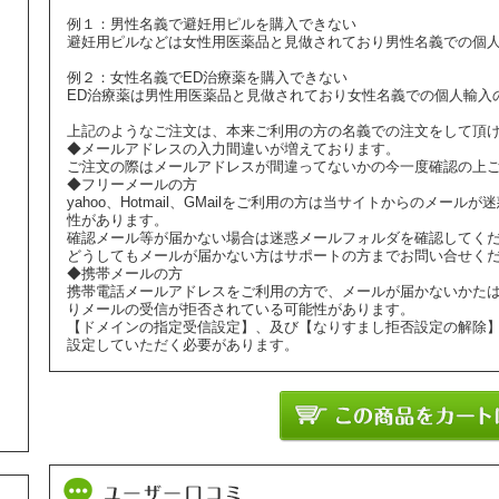
例１：男性名義で避妊用ピルを購入できない
避妊用ピルなどは女性用医薬品と見做されており男性名義での個
例２：女性名義でED治療薬を購入できない
ED治療薬は男性用医薬品と見做されており女性名義での個人輸入
上記のようなご注文は、本来ご利用の方の名義での注文をして頂
◆メールアドレスの入力間違いが増えております。
ご注文の際はメールアドレスが間違ってないかの今一度確認の上
◆フリーメールの方
yahoo、Hotmail、GMailをご利用の方は当サイトからのメ
性があります。
確認メール等が届かない場合は迷惑メールフォルダを確認してく
どうしてもメールが届かない方はサポートの方までお問い合せく
◆携帯メールの方
携帯電話メールアドレスをご利用の方で、メールが届かないかた
りメールの受信が拒否されている可能性があります。
【ドメインの指定受信設定】、及び【なりすまし拒否設定の解除
設定していただく必要があります。