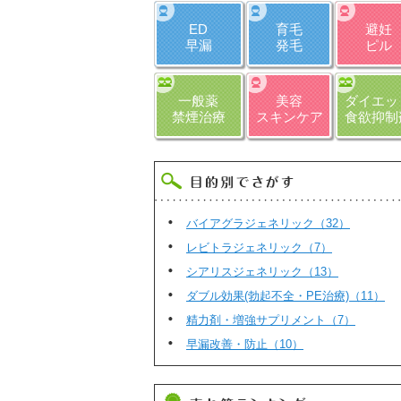
ED
育毛
避妊
早漏
発毛
ピル
一般薬
美容
ダイエッ
禁煙治療
スキンケア
食欲抑制
バイアグラジェネリック（32）
レビトラジェネリック（7）
シアリスジェネリック（13）
ダブル効果(勃起不全・PE治療)（11）
精力剤・増強サプリメント（7）
早漏改善・防止（10）