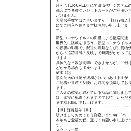
て
只今INTER-CREDITにて決済代行システム
都合にて各種クレジットカードがご利用い
だけません。
大変お手数ではございますが、【銀行振込
にてご購入を頂きます様お願い申し上げま
す。
新型コロナウイルスの影響による配送関連
世界的に猛威を振るう、新型コロナウイル
の影響の影響で、配送の遅延ならびに貨物
からの追跡番号の反映まで時間がかかって
ります。
具体的な日数は明確にできませんが、20日
どかかる場合も御座います。
5/10追記
順次配送の状況が緩和されつつありますが
ご到着や追跡の反映にお時間を頂戴してお
ます。
ご入金の確認が取れている商品に関しまし
は、確実に配送されますのでお待ちいただ
ます様お願い申し上げます。
【!!!】謹賀新年【!!!】
明けましておめでとう御座いますm(__)m
本年もご愛顧の程、宜しくお願い申し上げ
す。
スタッフ一同