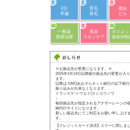
ED
育毛
避妊
早漏
発毛
ピル
一般薬
美容
ダイエッ
禁煙治療
スキンケア
食欲抑制
※お振込先が変更になります。※
2025年3月14日以降銀行振込先の変更が入り
ます。
以降は:GMOあおぞらネット銀行の以下銀行
振り込みが出来なくなります。
トランスゲ-トウエイ(カシユウノウ
↓
毎回振込先が指定されるアナザーレーンの
納代行サイトになります。
新しい振込先にてご対応をお願い申し上げ
す。
【クレジットカード決済】エラーに関しま