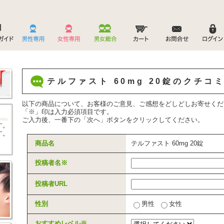
テルファスト 60mg 20錠のクチコ
以下の商品について、お客様のご意見、ご感想をどしどしお寄せくだ
「
※
」印は入力必須項目です。
ご入力後、一番下の「次へ」ボタンをクリックしてください。
す。
す。
商品名
テルファスト 60mg 20錠
投稿者名
※
投稿者URL
性別
男性
女性
おすすめレベル
※