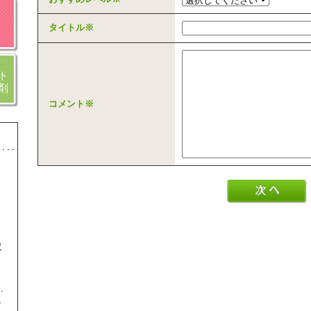
タイトル
※
ト
剤
コメント
※
収
ま
し