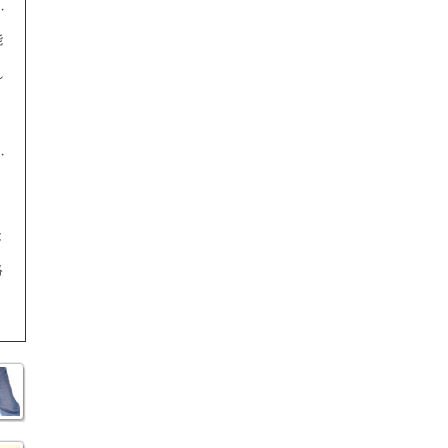
能
れ
。
、
能
絡