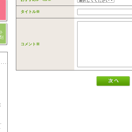
タイトル
※
ト
剤
コメント
※
収
ま
し