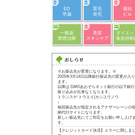
ED
育毛
避妊
早漏
発毛
ピル
一般薬
美容
ダイエッ
禁煙治療
スキンケア
食欲抑制
※お振込先が変更になります。※
2025年3月14日以降銀行振込先の変更が入り
ます。
以降は:GMOあおぞらネット銀行の以下銀行
振り込みが出来なくなります。
トランスゲ-トウエイ(カシユウノウ
↓
毎回振込先が指定されるアナザーレーンの
納代行サイトになります。
新しい振込先にてご対応をお願い申し上げ
す。
【クレジットカード決済】エラーに関しま