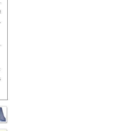
能
れ
。
、
能
絡