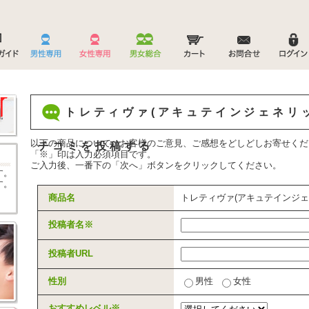
トレティヴァ(アキュテインジェネリック
以下の商品について、お客様のご意見、ご感想をどしどしお寄せくだ
チコミを投稿する
「
※
」印は入力必須項目です。
ご入力後、一番下の「次へ」ボタンをクリックしてください。
す。
す。
商品名
トレティヴァ(アキュテインジェネ
投稿者名
※
投稿者URL
性別
男性
女性
おすすめレベル
※