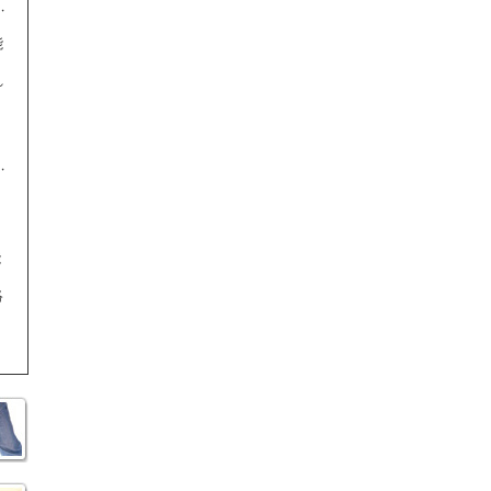
能
れ
。
、
能
絡