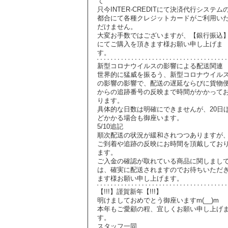
て
只今INTER-CREDITにて決済代行システム
都合にて各種クレジットカードがご利用い
だけません。
大変お手数ではございますが、【銀行振込
にてご購入を頂きます様お願い申し上げま
す。
新型コロナウイルスの影響による配送関連
世界的に猛威を振るう、新型コロナウイル
の影響の影響で、配送の遅延ならびに貨物
からの追跡番号の反映まで時間がかかって
ります。
具体的な日数は明確にできませんが、20日
どかかる場合も御座います。
5/10追記
順次配送の状況が緩和されつつありますが
ご到着や追跡の反映にお時間を頂戴してお
ます。
ご入金の確認が取れている商品に関しまし
は、確実に配送されますのでお待ちいただ
ます様お願い申し上げます。
【!!!】謹賀新年【!!!】
明けましておめでとう御座いますm(__)m
本年もご愛顧の程、宜しくお願い申し上げ
す。
スタッフ一同