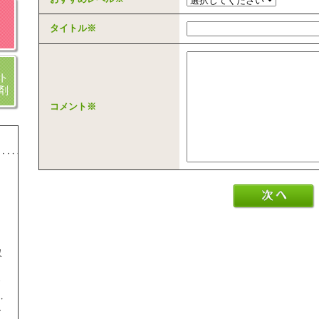
タイトル
※
ト
剤
コメント
※
収
ま
し