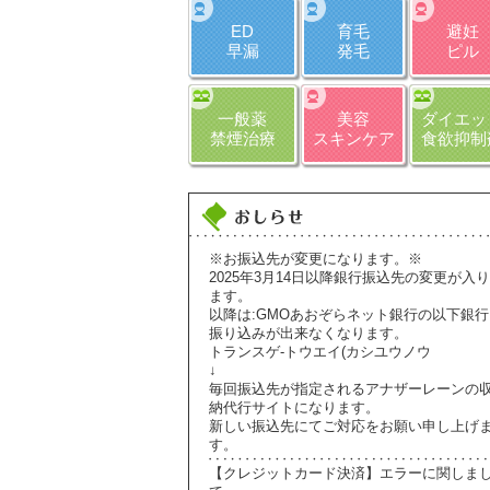
ED
育毛
避妊
早漏
発毛
ピル
一般薬
美容
ダイエッ
禁煙治療
スキンケア
食欲抑制
※お振込先が変更になります。※
2025年3月14日以降銀行振込先の変更が入り
ます。
以降は:GMOあおぞらネット銀行の以下銀行
振り込みが出来なくなります。
トランスゲ-トウエイ(カシユウノウ
↓
毎回振込先が指定されるアナザーレーンの
納代行サイトになります。
新しい振込先にてご対応をお願い申し上げ
す。
【クレジットカード決済】エラーに関しま